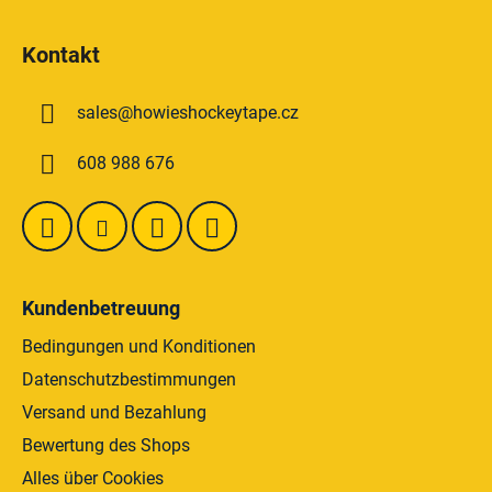
F
u
Kontakt
ß
z
sales
@
howieshockeytape.cz
e
i
608 988 676
l
e
Kundenbetreuung
Bedingungen und Konditionen
Datenschutzbestimmungen
Versand und Bezahlung
Bewertung des Shops
Alles über Cookies