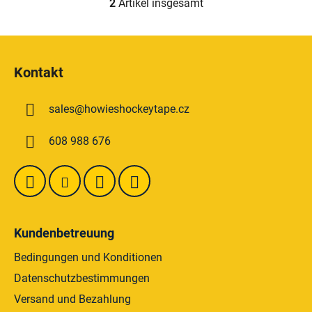
2
Artikel insgesamt
S
t
e
F
u
u
e
Kontakt
ß
r
z
e
sales
@
howieshockeytape.cz
e
l
e
i
608 988 676
m
l
e
e
n
t
e
d
Kundenbetreuung
e
r
Bedingungen und Konditionen
L
Datenschutzbestimmungen
i
Versand und Bezahlung
s