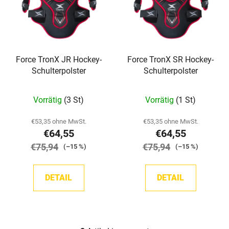
t
r
e
t
d
i
e
e
Force TronX JR Hockey-
Force TronX SR Hockey-
r
r
Schulterpolster
Schulterpolster
P
u
r
n
Vorrätig
(3 St)
Vorrätig
(1 St)
o
g
d
€53,35 ohne MwSt.
€53,35 ohne MwSt.
u
€64,55
€64,55
k
€75,94
€75,94
(–15 %)
(–15 %)
t
e
DETAIL
DETAIL