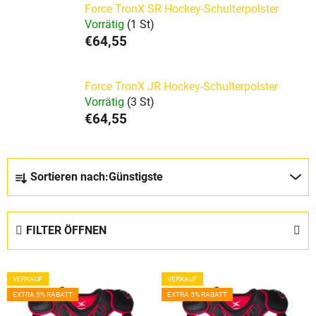
Force TronX SR Hockey-Schulterpolster
Vorrätig
(1 St)
€64,55
Force TronX JR Hockey-Schulterpolster
Vorrätig
(3 St)
€64,55
P
Sortieren nach:
Günstigste
r
o
d
FILTER ÖFFNEN
u
k
L
t
VERKAUF
VERKAUF
i
s
EXTRA 5% RABATT
EXTRA 5% RABATT
s
o