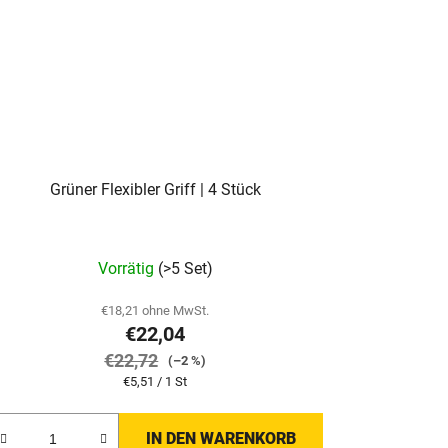
Grüner Flexibler Griff | 4 Stück
Vorrätig
(>5 Set)
€18,21 ohne MwSt.
€22,04
€22,72
(–2 %)
Verkaufspreis:
€5,51 / 1 St
IN DEN WARENKORB