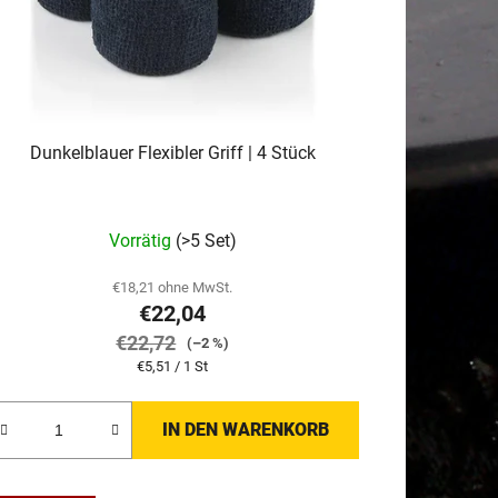
r
u
n
g
Dunkelblauer Flexibler Griff | 4 Stück
Vorrätig
(>5 Set)
€18,21 ohne MwSt.
€22,04
€22,72
(–2 %)
Verkaufspreis:
€5,51 / 1 St
IN DEN WARENKORB