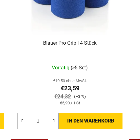
Blauer Pro Grip | 4 Stück
Vorrätig
(>5 Set)
€19,50 ohne MwSt.
€23,59
€24,32
(–3 %)
Verkaufspreis:
€5,90 / 1 St
IN DEN WARENKORB