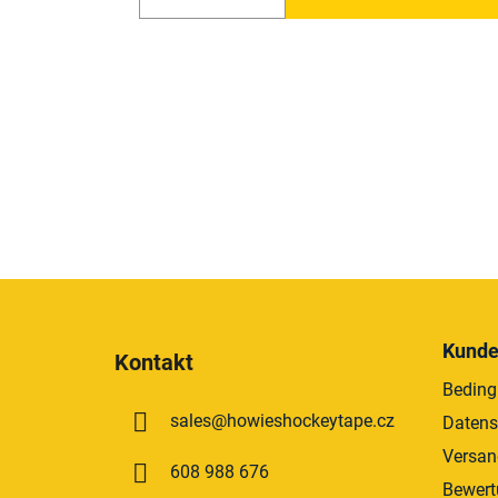
F
u
Kunde
Kontakt
ß
Beding
z
sales
@
howieshockeytape.cz
Daten
e
i
Versan
608 988 676
l
Bewert