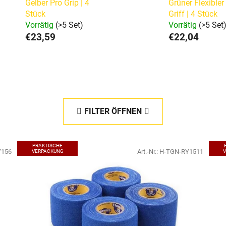
Gelber Pro Grip | 4
Grüner Flexibler
Stück
Griff | 4 Stück
Vorrätig
(>5 Set)
Vorrätig
(>5 Set
€23,59
€22,04
FILTER ÖFFNEN
PRAKTISCHE
Y156
Art.-Nr.:
H-TGN-RY1511
VERPACKUNG