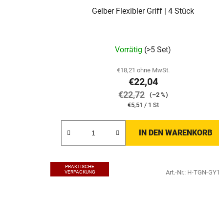
Gelber Flexibler Griff | 4 Stück
Vorrätig
(>5 Set)
€18,21 ohne MwSt.
€22,04
€22,72
(–2 %)
Verkaufspreis:
€5,51 / 1 St
IN DEN WARENKORB
PRAKTISCHE
Art.-Nr.:
H-TGN-GY
VERPACKUNG