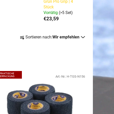
Grün Pro Grip | 4
Stück
)
Vorrätig
(>5 Set)
€23,59
P
Sortieren nach:
Wir empfehlen
r
o
d
u
k
t
PRAKTISCHE
Art.-Nr.:
H-TGS-N156
VERPACKUNG
s
o
r
t
i
e