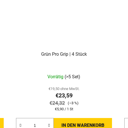
Grün Pro Grip | 4 Stück
Vorrätig
(>5 Set)
€19,50 ohne MwSt.
€23,59
€24,32
(–3 %)
Verkaufspreis:
€5,90 / 1 St
IN DEN WARENKORB