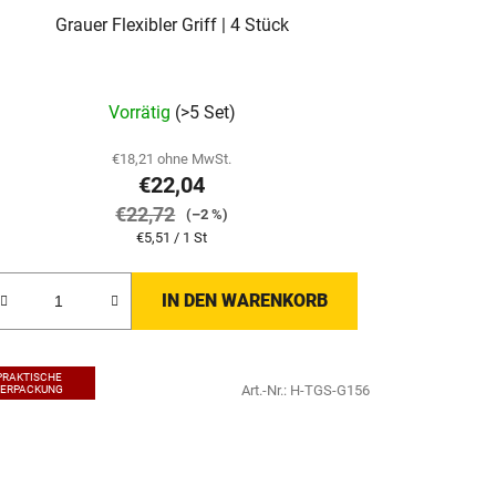
Grauer Flexibler Griff | 4 Stück
Vorrätig
(>5 Set)
€18,21 ohne MwSt.
€22,04
€22,72
(–2 %)
Verkaufspreis:
€5,51 / 1 St
IN DEN WARENKORB
PRAKTISCHE
Art.-Nr.:
H-TGS-G156
VERPACKUNG