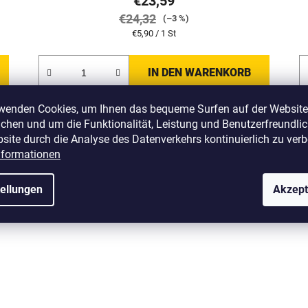
€23,59
€24,32
(–3 %)
Verkaufspreis:
€5,90 / 1 St
IN DEN WARENKORB
rwenden Cookies, um Ihnen das bequeme Surfen auf der Website
PRAKTISCHE
chen und um die Funktionalität, Leistung und Benutzerfreundlic
Y156
Art.-Nr.:
H-TGN-Y1511
VERPACKUNG
site durch die Analyse des Datenverkehrs kontinuierlich zu verb
nformationen
tellungen
Akzept