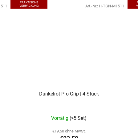
PRAKTISCHE
1511
Art.-Nr.:
H-TGN-M1511
VERPACKUNG
Dunkelrot Pro Grip | 4 Stück
Vorrätig
(>5 Set)
€19,50 ohne MwSt.