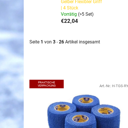
Gelber Flexibler Griff
| 4 Stück
Vorrätig
(>5 Set)
€22,04
Seite
1
von
3
-
26
Artikel insgesamt
L
PRAKTISCHE
i
Art.-Nr.:
H-TGS-R
VERPACKUNG
s
t
e
d
e