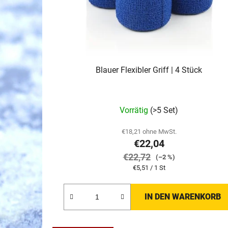
r
P
r
o
d
Blauer Flexibler Griff | 4 Stück
u
k
t
Vorrätig
(>5 Set)
e
€18,21 ohne MwSt.
€22,04
€22,72
(–2 %)
Verkaufspreis:
€5,51 / 1 St
IN DEN WARENKORB