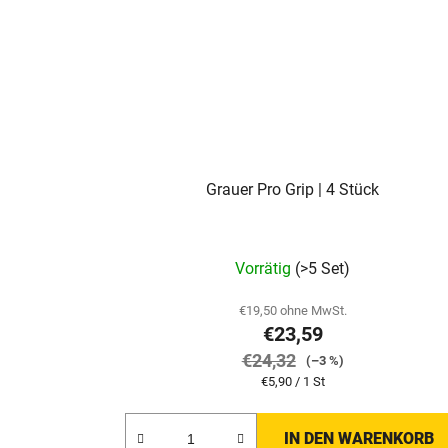
Grauer Pro Grip | 4 Stück
Vorrätig
(>5 Set)
€19,50 ohne MwSt.
€23,59
€24,32
(–3 %)
Verkaufspreis:
€5,90 / 1 St
IN DEN WARENKORB