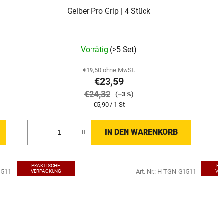
Gelber Pro Grip | 4 Stück
Vorrätig
(>5 Set)
€19,50 ohne MwSt.
€23,59
€24,32
(–3 %)
Verkaufspreis:
€5,90 / 1 St
IN DEN WARENKORB
PRAKTISCHE
1511
Art.-Nr.:
H-TGN-G1511
VERPACKUNG