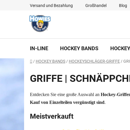
Zum
Versand und Bezahlung
Großhandel
Blog
Inhalt
springen
IN-LINE
HOCKEY BANDS
HOCKEY
Startseite
/
HOCKEY BANDS
/
HOCKEYSCHLÄGER-GRIFFE
/
GR
GRIFFE | SCHNÄPPCH
Entdecken Sie eine große Auswahl an
Hockey-Griffe
Kauf von Einzelteilen vergünstigt sind
.
Meistverkauft