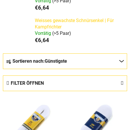
Vorrätig
(>5 Paar)
€6,64
Weisses gewachste Schnürsenkel | Für
Kampfrichter
Vorrätig
(>5 Paar)
€6,64
P
Sortieren nach:
Günstigste
r
o
d
FILTER ÖFFNEN
u
k
L
t
i
s
s
o
t
r