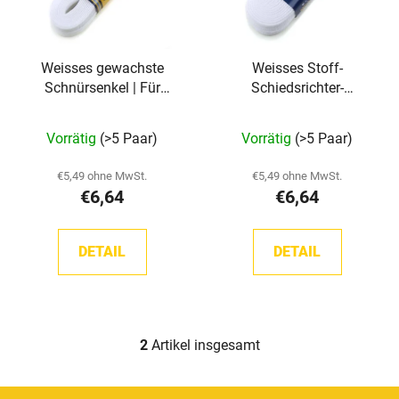
e
t
d
i
e
e
Weisses gewachste
Weisses Stoff-
r
r
Schnürsenkel | Für
Schiedsrichter-
P
u
Kampfrichter
Schlittschuhschnüre
r
n
Vorrätig
(>5 Paar)
Vorrätig
(>5 Paar)
o
g
d
€5,49 ohne MwSt.
€5,49 ohne MwSt.
u
€6,64
€6,64
k
t
DETAIL
DETAIL
e
2
Artikel insgesamt
S
t
e
F