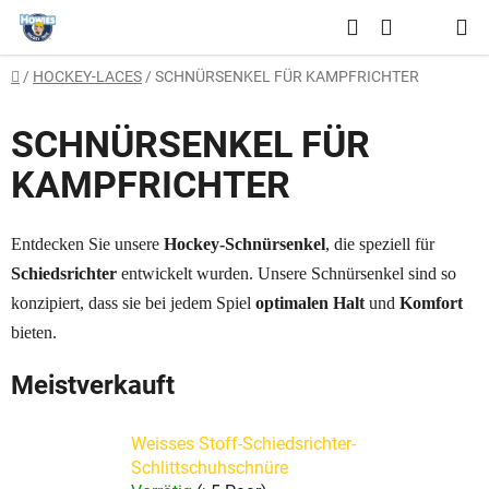
Zum
Suchen
Inhalt
WARENKO
springen
Startseite
/
HOCKEY-LACES
/
SCHNÜRSENKEL FÜR KAMPFRICHTER
SCHNÜRSENKEL FÜR
KAMPFRICHTER
Entdecken Sie unsere
Hockey-Schnürsenkel
, die speziell für
Schiedsrichter
entwickelt wurden. Unsere Schnürsenkel sind so
konzipiert, dass sie bei jedem Spiel
optimalen Halt
und
Komfort
bieten.
Meistverkauft
Weisses Stoff-Schiedsrichter-
Schlittschuhschnüre