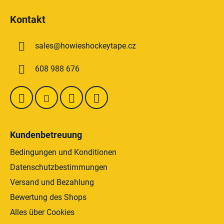
u
u
e
Kontakt
ß
r
z
e
sales
@
howieshockeytape.cz
e
l
e
i
608 988 676
m
l
e
e
n
t
e
d
Kundenbetreuung
e
r
Bedingungen und Konditionen
L
Datenschutzbestimmungen
i
Versand und Bezahlung
s
t
Bewertung des Shops
e
Alles über Cookies