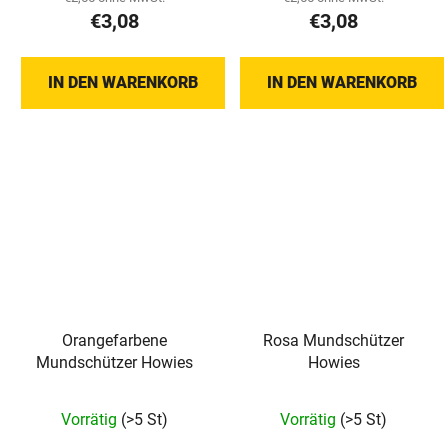
€3,08
€3,08
ist
5,0
von
IN DEN WARENKORB
IN DEN WARENKORB
5
Sternen.
Orangefarbene
Rosa Mundschützer
Mundschützer Howies
Howies
Vorrätig
(>5 St)
Vorrätig
(>5 St)