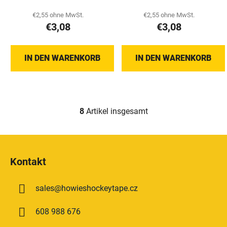
€2,55 ohne MwSt.
€2,55 ohne MwSt.
€3,08
€3,08
IN DEN WARENKORB
IN DEN WARENKORB
8
Artikel insgesamt
S
t
e
F
u
u
e
Kontakt
ß
r
z
e
sales
@
howieshockeytape.cz
e
l
e
i
608 988 676
m
l