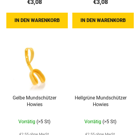
€3,08
€3,08
k
t
IN DEN WARENKORB
IN DEN WARENKORB
e
Gelbe Mundschützer
Hellgrüne Mundschützer
Howies
Howies
Die
Vorrätig
(>5 St)
Vorrätig
(>5 St)
durchschnittliche
Produktbewertung
€2,55 ohne MwSt.
€2,55 ohne MwSt.