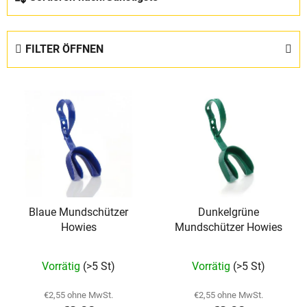
r
o
d
FILTER ÖFFNEN
u
k
L
t
i
s
s
o
t
r
e
t
d
i
e
e
Blaue Mundschützer
Dunkelgrüne
r
r
Howies
Mundschützer Howies
P
u
r
n
Vorrätig
(>5 St)
Vorrätig
(>5 St)
o
g
d
€2,55 ohne MwSt.
€2,55 ohne MwSt.
u