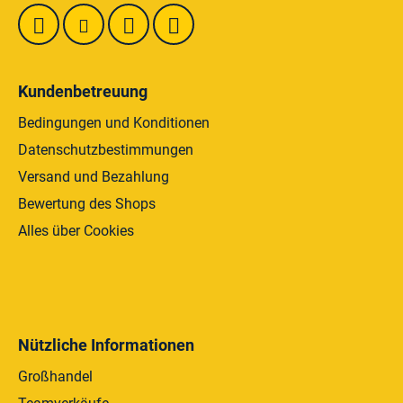
e
e
n
t
e
d
Kundenbetreuung
e
r
Bedingungen und Konditionen
L
Datenschutzbestimmungen
i
Versand und Bezahlung
s
t
Bewertung des Shops
e
Alles über Cookies
Nützliche Informationen
Großhandel