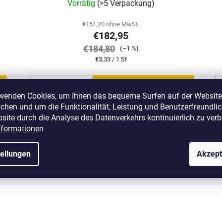
Vorrätig
(>5 Verpackung)
€151,20 ohne MwSt.
€182,95
€184,80
(–1 %)
Verkaufspreis:
€3,33 / 1 St
IN DEN WARENKORB
rwenden Cookies, um Ihnen das bequeme Surfen auf der Website
chen und um die Funktionalität, Leistung und Benutzerfreundlic
site durch die Analyse des Datenverkehrs kontinuierlich zu verb
PRAKTISCHE
Y126
Art.-Nr.:
H-TC-N126
nformationen
VERPACKUNG
tellungen
Akzept