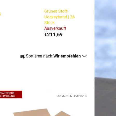
Grünes Stoff-
6
Hockeyband | 36
Stück
Ausverkauft
€211,69
P
Sortieren nach:
Wir empfehlen
r
o
d
u
k
t
PRAKTISCHE
Art.-Nr.:
H-TC-B1518
VERPACKUNG
s
o
r