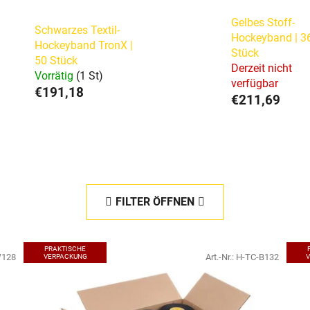
Gelbes Stoff-
Schwarzes Textil-
Hockeyband | 3
Hockeyband TronX |
Stück
50 Stück
Derzeit nicht
Vorrätig
(1 St)
verfügbar
€191,18
€211,69
FILTER ÖFFNEN
PRAKTISCHE
W128
Art.-Nr.:
H-TC-B132
VERPACKUNG