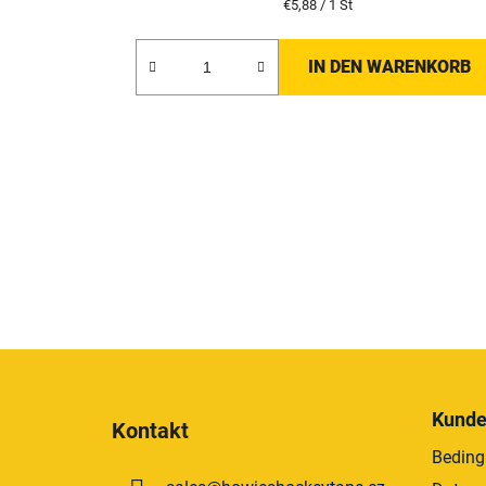
Verkaufspreis:
€5,88 / 1 St
IN DEN WARENKORB
F
u
Kunde
Kontakt
ß
Beding
z