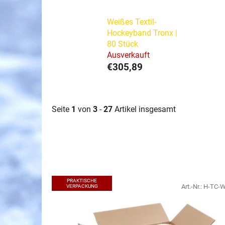
Weißes Textil-
Hockeyband Tronx |
80 Stück
Ausverkauft
€305,89
Seite
1
von
3
-
27
Artikel insgesamt
L
PRAKTISCHE
i
Art.-Nr.:
H-TC-
VERPACKUNG
s
t