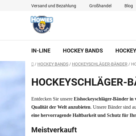
Zum
Versand und Bezahlung
Großhandel
Blog
Inhalt
springen
IN-LINE
HOCKEY BANDS
HOCKEY
Startseite
/
HOCKEY BANDS
/
HOCKEYSCHLÄGER-BÄNDER
/
H
HOCKEYSCHLÄGER-BÄ
Entdecken Sie unsere
Eishockeyschläger-Bänder in 
Qualität der Welt anzubieten
. Unsere Bänder sind a
eine hervorragende Haltbarkeit und Schutz für Ihr
Meistverkauft