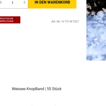
IN DEN WARENKORB
PRAKTISCHE
Art.-Nr.:
H-TC-W1521
VERPACKUNG
Weisses KnopBand | 55 Stück