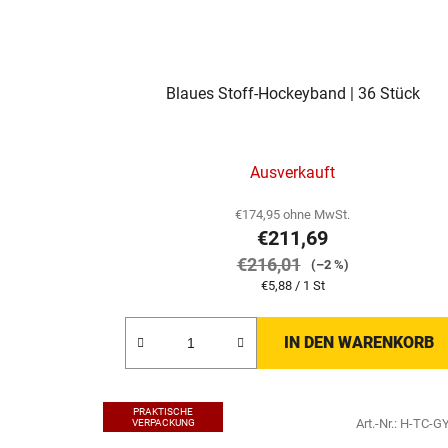
Blaues Stoff-Hockeyband | 36 Stück
Ausverkauft
€174,95 ohne MwSt.
€211,69
€216,01
(–2 %)
Verkaufspreis:
€5,88 / 1 St
IN DEN WARENKORB
PRAKTISCHE
Art.-Nr.:
H-TC-G
VERPACKUNG