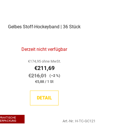
Gelbes Stoff-Hockeyband | 36 Stück
Derzeit nicht verfügbar
€174,95 ohne MwSt.
€211,69
€216,01
(–2 %)
Verkaufspreis:
€5,88 / 1 St
DETAIL
PRAKTISCHE
Art.-Nr.:
H-TC-GC121
VERPACKUNG