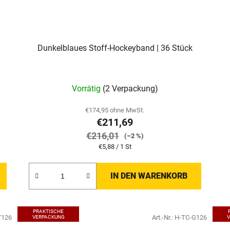
Dunkelblaues Stoff-Hockeyband | 36 Stück
Vorrätig
(2 Verpackung)
€174,95 ohne MwSt.
€211,69
€216,01
(–2 %)
Verkaufspreis:
€5,88 / 1 St
IN DEN WARENKORB
PRAKTISCHE
Y126
Art.-Nr.:
H-TC-G126
VERPACKUNG