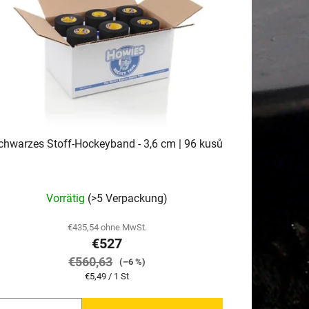
t
i
e
r
u
n
g
chwarzes Stoff-Hockeyband - 3,6 cm | 96 kusů
Vorrätig
(>5 Verpackung)
€435,54 ohne MwSt.
€527
€560,63
(–6 %)
Verkaufspreis:
€5,49 / 1 St