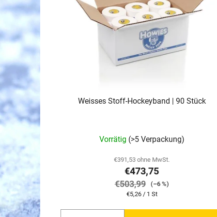
e
d
e
r
P
r
o
d
Weisses Stoff-Hockeyband | 90 Stück
u
k
t
Vorrätig
(>5 Verpackung)
e
€391,53 ohne MwSt.
€473,75
€503,99
(–6 %)
Verkaufspreis:
€5,26 / 1 St