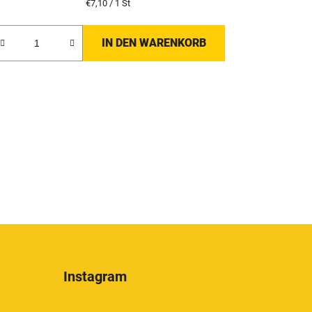
Verkaufspreis:
€7,10 / 1 St
IN DEN WARENKORB
Instagram