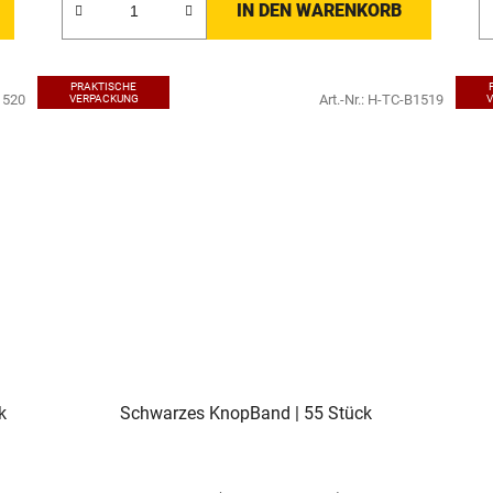
IN DEN WARENKORB
PRAKTISCHE
1520
Art.-Nr.:
H-TC-B1519
VERPACKUNG
k
Schwarzes KnopBand | 55 Stück