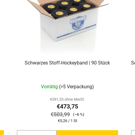
Schwarzes Stoff-Hockeyband | 90 Stück
S
Vorrätig
(>5 Verpackung)
€391,53 ohne MwSt.
€473,75
€503,99
(–6 %)
Verkaufspreis:
€5,26 / 1 St