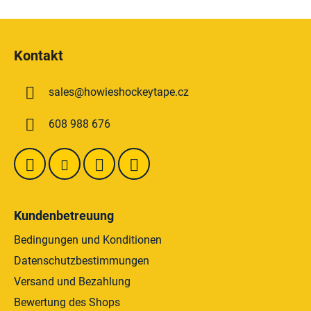
t
e
F
u
u
e
Kontakt
ß
r
z
e
sales
@
howieshockeytape.cz
e
l
e
i
608 988 676
m
l
e
e
n
t
e
d
Kundenbetreuung
e
r
Bedingungen und Konditionen
L
Datenschutzbestimmungen
i
Versand und Bezahlung
s
t
Bewertung des Shops