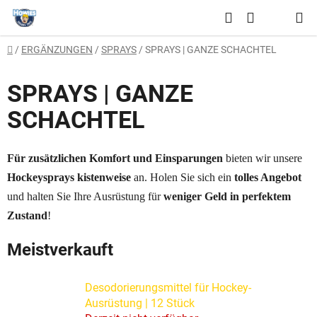
Zum
Suchen
Inhalt
WARENKO
springen
Startseite
/
ERGÄNZUNGEN
/
SPRAYS
/
SPRAYS | GANZE SCHACHTEL
SPRAYS | GANZE
SCHACHTEL
Für zusätzlichen Komfort und Einsparungen
bieten wir unsere
Hockeysprays kistenweise
an. Holen Sie sich ein
tolles Angebot
und halten Sie Ihre Ausrüstung für
weniger Geld in perfektem
Zustand
!
Meistverkauft
Desodorierungsmittel für Hockey-
Ausrüstung | 12 Stück