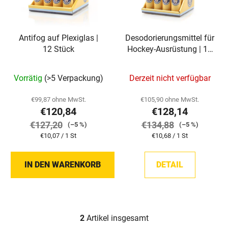
e
t
d
i
e
e
Antifog auf Plexiglas |
Desodorierungsmittel für
r
r
12 Stück
Hockey-Ausrüstung | 12
P
u
Stück
r
n
Vorrätig
(>5 Verpackung)
Derzeit nicht verfügbar
o
g
d
€99,87 ohne MwSt.
€105,90 ohne MwSt.
u
€120,84
€128,14
k
€127,20
€134,88
(–5 %)
(–5 %)
t
Verkaufspreis:
Verkaufspreis:
€10,07 / 1 St
€10,68 / 1 St
e
IN DEN WARENKORB
DETAIL
2
Artikel insgesamt
S