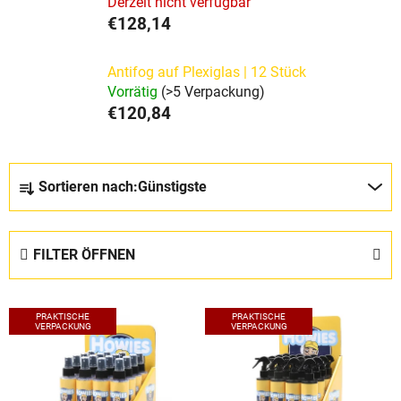
Derzeit nicht verfügbar
€128,14
Antifog auf Plexiglas | 12 Stück
Vorrätig
(>5 Verpackung)
€120,84
P
Sortieren nach:
Günstigste
r
o
d
FILTER ÖFFNEN
u
k
L
t
PRAKTISCHE
PRAKTISCHE
i
VERPACKUNG
VERPACKUNG
s
s
o
t
r