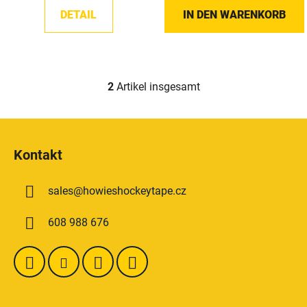
t
DETAIL
IN DEN WARENKORB
e
2
Artikel insgesamt
S
t
e
F
u
u
e
Kontakt
ß
r
z
e
sales
@
howieshockeytape.cz
e
l
e
i
608 988 676
m
l
e
e
n
t
e
d