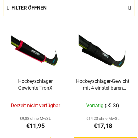
d
FILTER ÖFFNEN
u
k
L
t
i
s
s
o
t
r
e
t
d
i
e
e
Hockeyschläger
Hockeyschläger-Gewicht
r
r
Gewichte TronX
mit 4 einstellbaren
P
u
Gewichten TronX
r
n
Derzeit nicht verfügbar
Vorrätig
(>5 St)
o
g
d
€9,88 ohne MwSt.
€14,20 ohne MwSt.
u
€11,95
€17,18
k