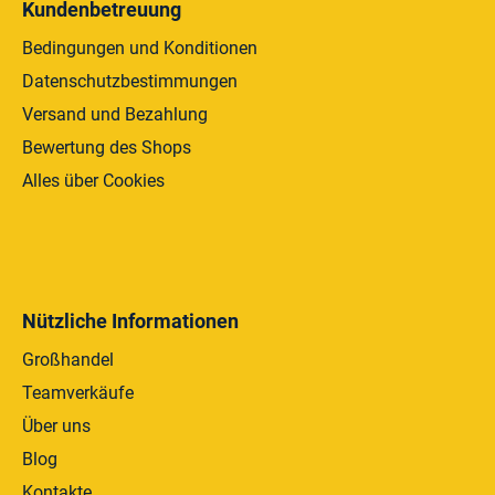
Kundenbetreuung
e
r
Bedingungen und Konditionen
L
Datenschutzbestimmungen
i
Versand und Bezahlung
s
t
Bewertung des Shops
e
Alles über Cookies
Nützliche Informationen
Großhandel
Teamverkäufe
Über uns
Blog
Kontakte