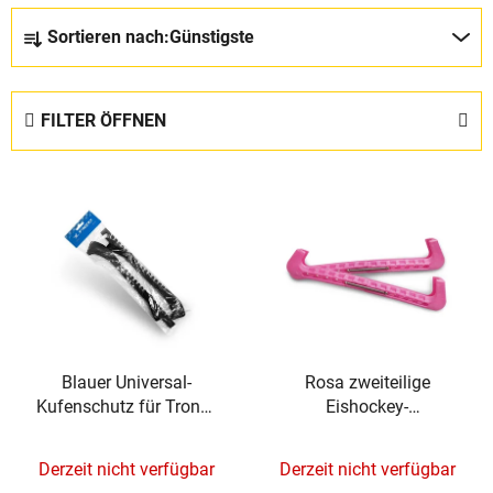
P
Sortieren nach:
Günstigste
r
o
d
FILTER ÖFFNEN
u
k
L
t
i
s
s
o
t
r
e
t
d
i
e
e
Blauer Universal-
Rosa zweiteilige
r
r
Kufenschutz für TronX-
Eishockey-
P
u
Hockeyschlittschuhe
Schlittschuhkufenschützer
r
n
TronX
Derzeit nicht verfügbar
Derzeit nicht verfügbar
o
g