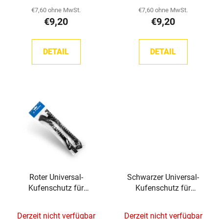
d
€7,60 ohne MwSt.
€7,60 ohne MwSt.
u
€9,20
€9,20
k
t
DETAIL
DETAIL
e
Roter Universal-
Schwarzer Universal-
Kufenschutz für
Kufenschutz für
Eishockey-Schlittschuhe
Eishockey-Schlittschuhe
TronX
TronX
Derzeit nicht verfügbar
Derzeit nicht verfügbar