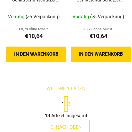
Howies
Howies
Vorrätig
(>5 Verpackung)
Vorrätig
(>5 Verpackung)
€8,79 ohne MwSt.
€8,79 ohne MwSt.
€10,64
€10,64
IN DEN WARENKORB
IN DEN WARENKORB
WEITERE 1 LADEN
P
1
2
a
g
S
i
13
Artikel insgesamt
t
n
e
i
NACH OBEN
u