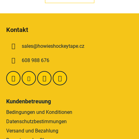
e
e
r
r
u
F
e
n
u
g
l
Kontakt
e
ß
m
z
e
sales
@
howieshockeytape.cz
e
n
i
t
608 988 676
l
e
e
d
e
r
L
i
Kundenbetreuung
s
Bedingungen und Konditionen
t
e
Datenschutzbestimmungen
Versand und Bezahlung