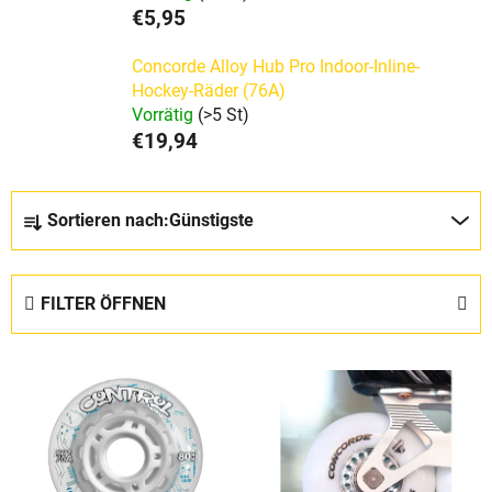
€5,95
Concorde Alloy Hub Pro Indoor-Inline-
Hockey-Räder (76A)
Vorrätig
(>5 St)
€19,94
P
Sortieren nach:
Günstigste
r
o
d
FILTER ÖFFNEN
u
k
L
t
i
s
s
o
t
r
e
t