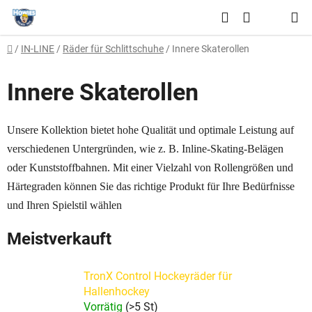
Zum
Suchen
Inhalt
WARENKO
springen
Startseite
/
IN-LINE
/
Räder für Schlittschuhe
/
Innere Skaterollen
Innere Skaterollen
Unsere Kollektion bietet hohe Qualität und optimale Leistung auf
verschiedenen Untergründen, wie z. B. Inline-Skating-Belägen
oder Kunststoffbahnen. Mit einer Vielzahl von Rollengrößen und
Härtegraden können Sie das richtige Produkt für Ihre Bedürfnisse
und Ihren Spielstil wählen
Meistverkauft
TronX Control Hockeyräder für
Hallenhockey
Vorrätig
(>5 St)