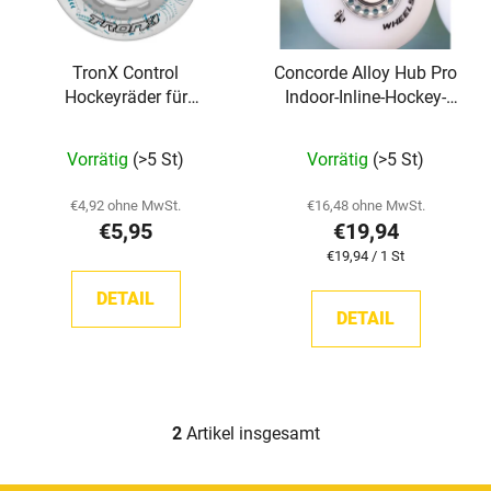
d
i
e
e
TronX Control
Concorde Alloy Hub Pro
r
r
Hockeyräder für
Indoor-Inline-Hockey-
P
u
Hallenhockey
Räder (76A)
r
n
Vorrätig
(>5 St)
Vorrätig
(>5 St)
o
g
d
€4,92 ohne MwSt.
€16,48 ohne MwSt.
u
€5,95
€19,94
k
Verkaufspreis:
€19,94 / 1 St
t
DETAIL
e
DETAIL
2
Artikel insgesamt
S
t