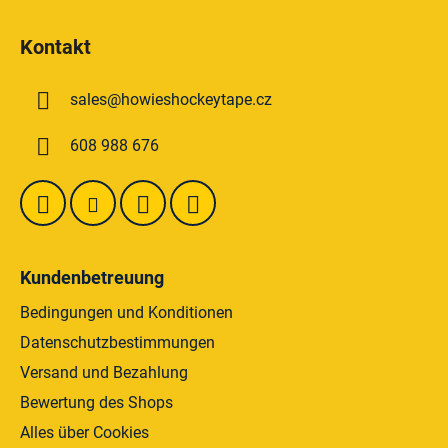
e
F
u
u
e
Kontakt
ß
r
z
e
sales
@
howieshockeytape.cz
e
l
e
i
608 988 676
m
l
e
e
n
t
e
d
Kundenbetreuung
e
r
Bedingungen und Konditionen
L
Datenschutzbestimmungen
i
Versand und Bezahlung
s
t
Bewertung des Shops
e
Alles über Cookies