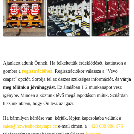
Ajánlatot adunk Önnek. Ha felkeltettük érdeklődését, kattintson a
gombra a
regisztrációhoz
. Regisztrációkor válassza a "Vevő
csapat" opciót. Sorolja fel az összes szükséges információt, és
várja
meg tőlünk a jóváhagyást
. Ez általában 1-2 munkanapot vesz
igénybe. Minden a köztünk lévő megállapodáson múlik. Szilárdan
hiszünk abban, hogy Ön lesz az igazi.
Ha bármilyen kérdése van, kérjük, lépjen kapcsolatba velünk a
sales@howieshockeytape.cz
e-mail címen, a
+420 608 988 676