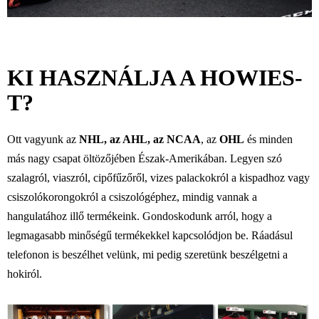
KI HASZNÁLJA A HOWIES-
T?
Ott vagyunk az
NHL, az AHL, az NCAA
, az
OHL
és minden
más nagy csapat öltözőjében Észak-Amerikában. Legyen szó
szalagról, viaszról, cipőfűzőről, vizes palackokról a kispadhoz vagy
csiszolókorongokról a csiszológéphez, mindig vannak a
hangulatához illő termékeink. Gondoskodunk arról, hogy a
legmagasabb minőségű termékekkel kapcsolódjon be. Ráadásul
telefonon is beszélhet velünk, mi pedig szeretünk beszélgetni a
hokiról.