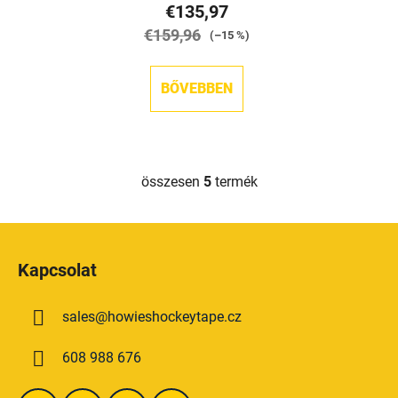
€135,97
€159,96
(–15 %)
BŐVEBBEN
összesen
5
termék
L
i
s
L
t
á
a
Kapcsolat
b
i
l
r
sales
@
howieshockeytape.cz
é
á
n
c
608 988 676
y
í