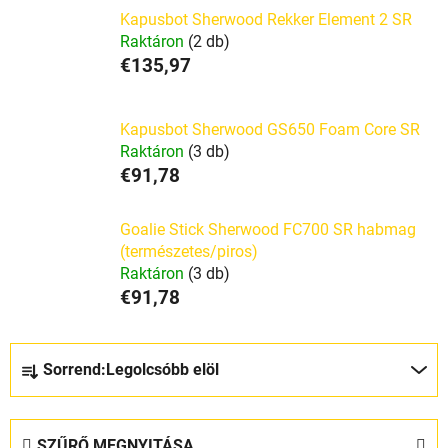
Kapusbot Sherwood Rekker Element 2 SR
Raktáron
(2 db)
€135,97
Kapusbot Sherwood GS650 Foam Core SR
Raktáron
(3 db)
€91,78
Goalie Stick Sherwood FC700 SR habmag
(természetes/piros)
Raktáron
(3 db)
€91,78
T
Sorrend:
Legolcsóbb elöl
e
r
m
SZŰRŐ MEGNYITÁSA