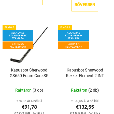
BŐVEBBEN
ELADÁS
ELADÁS
ALKALMAS
ALKALMAS
SZAKEMBEREK
SZAKEMBEREK
SZÁMÁRA
SZÁMÁRA
EXTRA 5%
EXTRA 5%
KEDVEZMÉNY
KEDVEZMÉNY
Kapusbot Sherwood
Kapusbot Sherwood
GS650 Foam Core SR
Rekker Element 2 INT
Raktáron
(3 db)
Raktáron
(2 db)
€75,85 ÁFA nélkül
€109,55 ÁFA nélkül
€91,78
€132,55
€107,98
€155,94
(–15 %)
(–15 %)