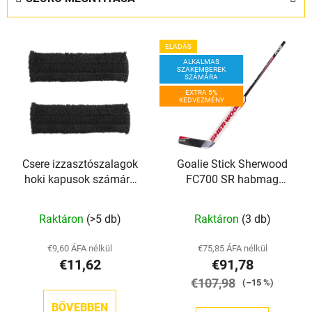
é
k
T
e
ELADÁS
e
k
ALKALMAS
SZAKEMBEREK
r
r
SZÁMÁRA
m
EXTRA 5%
e
KEDVEZMÉNY
é
n
k
d
e
e
Csere izzasztószalagok
Goalie Stick Sherwood
k
z
hoki kapusok számára
FC700 SR habmag
l
é
TronX
(természetes/piros)
i
s
Raktáron
(>5 db)
Raktáron
(3 db)
s
e
t
€9,60 ÁFA nélkül
€75,85 ÁFA nélkül
á
€11,62
€91,78
j
€107,98
(–15 %)
a
BŐVEBBEN