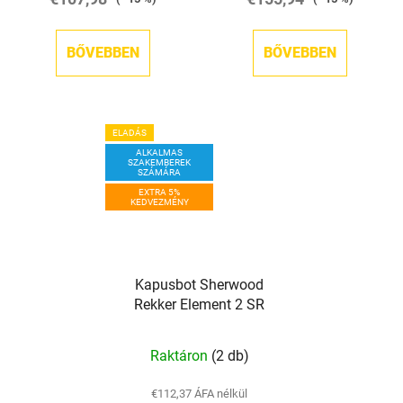
BŐVEBBEN
BŐVEBBEN
ELADÁS
ALKALMAS
SZAKEMBEREK
SZÁMÁRA
EXTRA 5%
KEDVEZMÉNY
Kapusbot Sherwood
Rekker Element 2 SR
Raktáron
(2 db)
€112,37 ÁFA nélkül