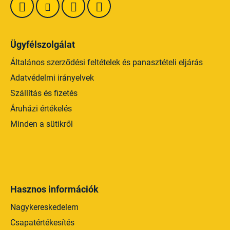
t
á
s
e
Ügyfélszolgálat
l
e
Általános szerződési feltételek és panasztételi eljárás
m
Adatvédelmi irányelvek
e
Szállítás és fizetés
i
Áruházi értékelés
Minden a sütikről
Hasznos információk
Nagykereskedelem
Csapatértékesítés