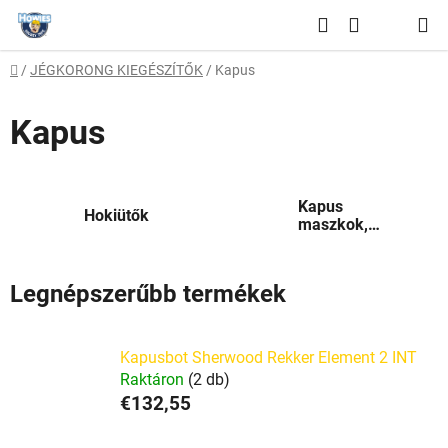
Ugrás
Keresés
a
KOSÁR
fő
Kezdőlap
/
JÉGKORONG KIEGÉSZÍTŐK
/
Kapus
tartalomhoz
Kapus
Kapus
Hokiütők
maszkok,
rácsok
Legnépszerűbb termékek
Kapusbot Sherwood Rekker Element 2 INT
Raktáron
(2 db)
€132,55