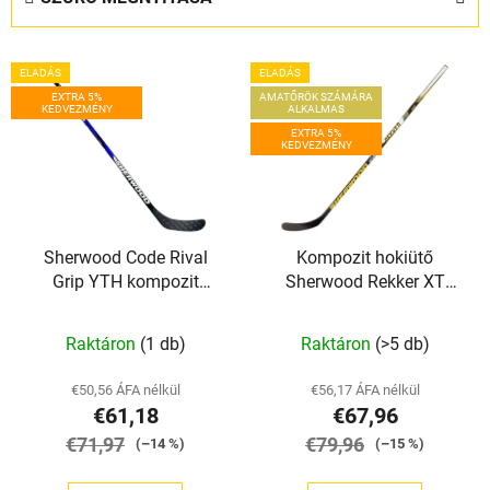
é
k
T
e
ELADÁS
ELADÁS
e
k
EXTRA 5%
AMATŐRÖK SZÁMÁRA
KEDVEZMÉNY
ALKALMAS
r
r
EXTRA 5%
m
KEDVEZMÉNY
e
é
n
k
d
e
e
Sherwood Code Rival
Kompozit hokiütő
k
z
Grip YTH kompozit
Sherwood Rekker XT
l
é
jégkorong ütő Sherwood
Grip INT
i
s
Code Rival Grip YTH
Raktáron
(1 db)
Raktáron
(>5 db)
s
e
t
€50,56 ÁFA nélkül
€56,17 ÁFA nélkül
á
€61,18
€67,96
j
€71,97
€79,96
(–14 %)
(–15 %)
a