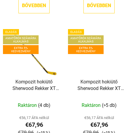
BŐVEBBEN
BŐVEBBEN
ELADÁS
ELADÁS
AMATŐRÖK SZÁMÁRA
AMATŐRÖK SZÁMÁRA
ALKALMAS
ALKALMAS
EXTRA 5%
EXTRA 5%
KEDVEZMÉNY
KEDVEZMÉNY
Kompozit hokiütő
Kompozit hokiütő
Sherwood Rekker XT
Sherwood Rekker XT
Grip JR
Grip SR
Raktáron
(4 db)
Raktáron
(>5 db)
€56,17 ÁFA nélkül
€56,17 ÁFA nélkül
€67,96
€67,96
€79,96
€79,96
(–15 %)
(–15 %)