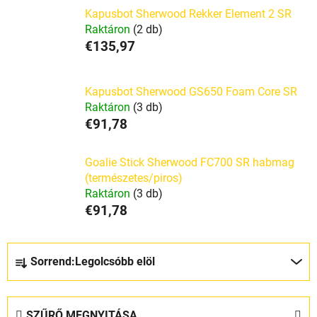
Kapusbot Sherwood Rekker Element 2 SR
Raktáron
(2 db)
€135,97
Kapusbot Sherwood GS650 Foam Core SR
Raktáron
(3 db)
€91,78
Goalie Stick Sherwood FC700 SR habmag
(természetes/piros)
Raktáron
(3 db)
€91,78
T
Sorrend:
Legolcsóbb elöl
e
r
m
SZŰRŐ MEGNYITÁSA