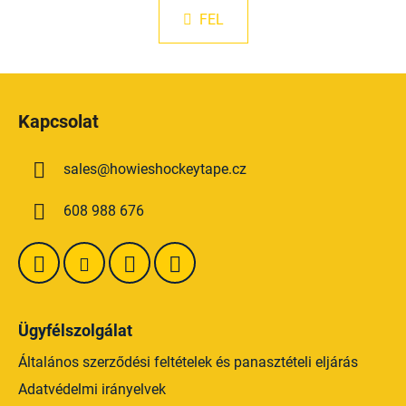
z
s
á
FEL
t
s
a
i
L
r
á
á
Kapcsolat
n
b
y
l
í
sales
@
howieshockeytape.cz
é
t
c
á
608 988 676
s
e
l
e
m
e
Ügyfélszolgálat
i
Általános szerződési feltételek és panasztételi eljárás
Adatvédelmi irányelvek