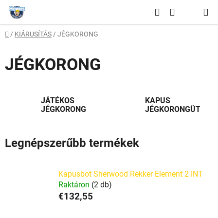
Ugrás
Keresés
a
KOSÁR
fő
Kezdőlap
/
KIÁRUSÍTÁS
/
JÉGKORONG
tartalomhoz
JÉGKORONG
JÁTÉKOS
KAPUS
JÉGKORONG
JÉGKORONGÜTÖK
Legnépszerűbb termékek
Kapusbot Sherwood Rekker Element 2 INT
Raktáron
(2 db)
€132,55