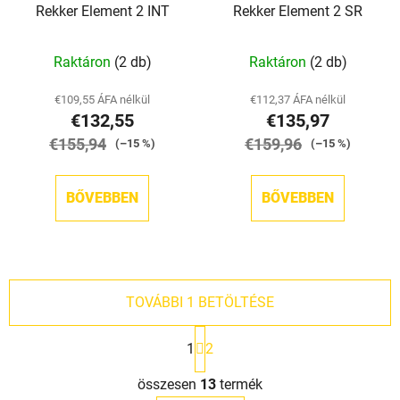
Rekker Element 2 INT
Rekker Element 2 SR
Raktáron
(2 db)
Raktáron
(2 db)
€109,55 ÁFA nélkül
€112,37 ÁFA nélkül
€132,55
€135,97
€155,94
€159,96
(–15 %)
(–15 %)
BŐVEBBEN
BŐVEBBEN
TOVÁBBI 1 BETÖLTÉSE
L
1
2
a
p
L
o
összesen
13
termék
i