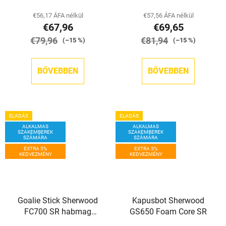
€56,17 ÁFA nélkül
€57,56 ÁFA nélkül
€67,96
€69,65
€79,96
€81,94
(–15 %)
(–15 %)
BŐVEBBEN
BŐVEBBEN
ELADÁS
ELADÁS
ALKALMAS
ALKALMAS
SZAKEMBEREK
SZAKEMBEREK
SZÁMÁRA
SZÁMÁRA
EXTRA 5%
EXTRA 5%
KEDVEZMÉNY
KEDVEZMÉNY
Goalie Stick Sherwood
Kapusbot Sherwood
FC700 SR habmag
GS650 Foam Core SR
(természetes/piros)