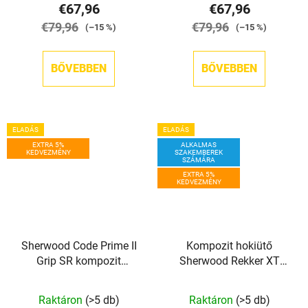
€67,96
€67,96
€79,96
€79,96
(–15 %)
(–15 %)
BŐVEBBEN
BŐVEBBEN
ELADÁS
ELADÁS
EXTRA 5%
ALKALMAS
KEDVEZMÉNY
SZAKEMBEREK
SZÁMÁRA
EXTRA 5%
KEDVEZMÉNY
Sherwood Code Prime II
Kompozit hokiütő
Grip SR kompozit
Sherwood Rekker XT
jégkorongütő
PRO GRIP SR
Raktáron
(>5 db)
Raktáron
(>5 db)