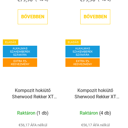
BŐVEBBEN
BŐVEBBEN
ELADÁS
ELADÁS
ALKALMAS
ALKALMAS
SZAKEMBEREK
SZAKEMBEREK
SZÁMÁRA
SZÁMÁRA
EXTRA 5%
EXTRA 5%
KEDVEZMÉNY
KEDVEZMÉNY
Kompozit hokiütő
Kompozit hokiütő
Sherwood Rekker XT
Sherwood Rekker XT
PRO GRIP INT
PRO GRIP JR
Raktáron
(1 db)
Raktáron
(4 db)
€56,17 ÁFA nélkül
€56,17 ÁFA nélkül