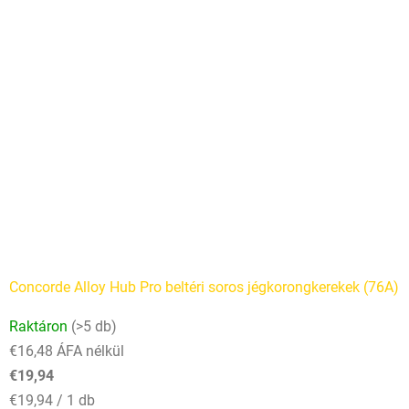
Concorde Alloy Hub Pro beltéri soros jégkorongkerekek (76A)
Raktáron
(>5 db)
€16,48 ÁFA nélkül
€19,94
Egységár:
€19,94 / 1 db