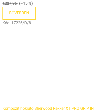
€227,96
(–15 %)
5-
ből
BŐVEBBEN
5,0
Kód:
17226/D/8
csillag.
Kompozit hokiütő Sherwood Rekker XT PRO GRIP INT