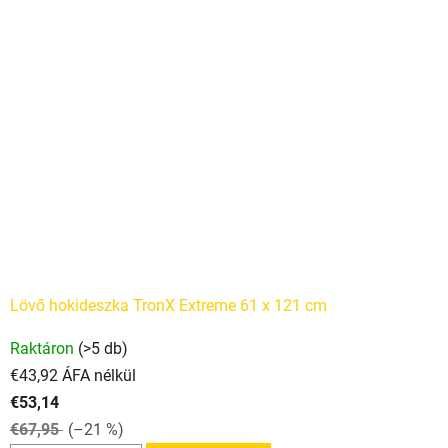
Lövő hokideszka TronX Extreme 61 x 121 cm
A
Raktáron
(>5 db)
termék
€43,92 ÁFA nélkül
átlagos
€53,14
értékelése
€67,95
(–21 %)
5-