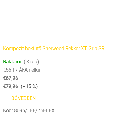
Kompozit hokiütő Sherwood Rekker XT Grip SR
Raktáron
(>5 db)
€56,17 ÁFA nélkül
€67,96
€79,96
(–15 %)
BŐVEBBEN
Kód:
8095/LEF/75FLEX