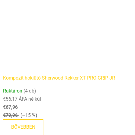
Kompozit hokiütő Sherwood Rekker XT PRO GRIP JR
Raktáron
(4 db)
€56,17 ÁFA nélkül
€67,96
€79,96
(–15 %)
BŐVEBBEN