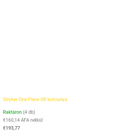
Stryker One Piece SR korcsolya
A
Raktáron
(4 db)
termék
€160,14 ÁFA nélkül
átlagos
€193,77
értékelése