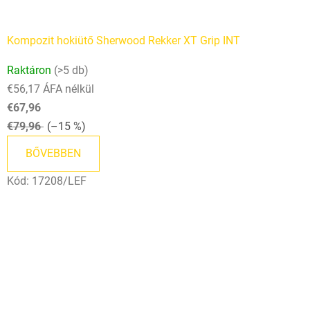
Kompozit hokiütő Sherwood Rekker XT Grip INT
Raktáron
(>5 db)
€56,17 ÁFA nélkül
€67,96
€79,96
(–15 %)
BŐVEBBEN
Kód:
17208/LEF