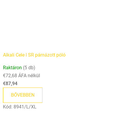
Alkali Cele I SR párnázott póló
Raktáron
(5 db)
€72,68 ÁFA nélkül
€87,94
BŐVEBBEN
Kód:
8941/L/XL