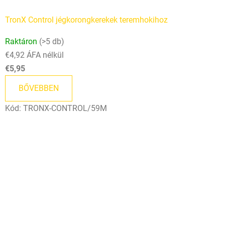
TronX Control jégkorongkerekek teremhokihoz
Raktáron
(>5 db)
€4,92 ÁFA nélkül
€5,95
BŐVEBBEN
Kód:
TRONX-CONTROL/59M