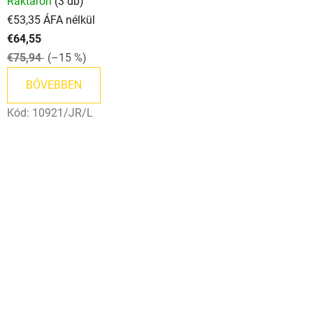
Raktáron
(3 db)
€53,35 ÁFA nélkül
€64,55
€75,94
(–15 %)
BŐVEBBEN
Kód:
10921/JR/L