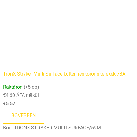
TronX Stryker Multi Surface kültéri jégkorongkerekek 78A
Raktáron
(>5 db)
€4,60 ÁFA nélkül
€5,57
BŐVEBBEN
Kód:
TRONX-STRYKER-MULTI-SURFACE/59M