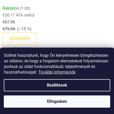
Raktáron
(1 db)
€56,17 ÁFA nélkül
€67,96
€79,96
(–15 %)
BŐVEBBEN
Kód:
17205/RIG
Sütiket használunk, hogy Ön kényelmesen böngészhessen
az oldalon, és hogy a forgalom elemzésével folyamatosan
javítsuk az oldal funkcionalitását, teljesítményét és
használhatóságát.
További információk
Beállítások
Elfogadom