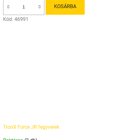
ből
KOSÁRBA
5,0
Kód:
46991
csillag.
TronX Force JR fegyverek