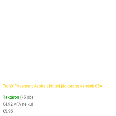
TronX Pavement Asphalt kültéri jégkorong kerekek 85A
Raktáron
(>5 db)
€4,92 ÁFA nélkül
€5,95