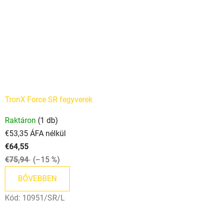
TronX Force SR fegyverek
Raktáron
(1 db)
€53,35 ÁFA nélkül
€64,55
€75,94
(–15 %)
BŐVEBBEN
Kód:
10951/SR/L