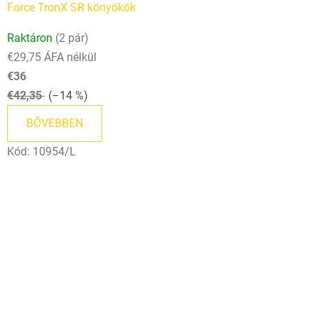
Force TronX SR könyökök
Raktáron
(2 pár)
€29,75 ÁFA nélkül
€36
€42,35
(–14 %)
BŐVEBBEN
Kód:
10954/L