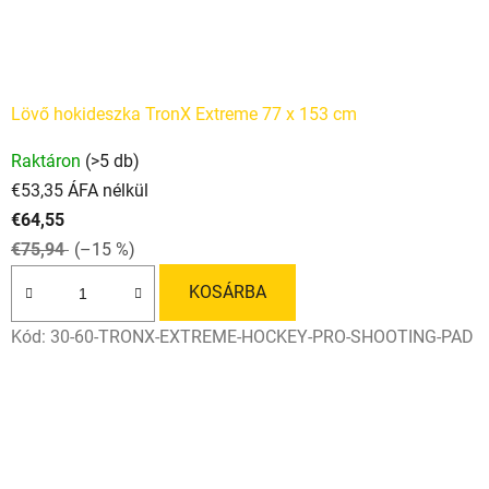
Lövő hokideszka TronX Extreme 77 x 153 cm
A
Raktáron
(>5 db)
termék
€53,35 ÁFA nélkül
átlagos
€64,55
értékelése
€75,94
(–15 %)
5-
ből
KOSÁRBA
5,0
Kód:
30-60-TRONX-EXTREME-HOCKEY-PRO-SHOOTING-PAD
csillag.