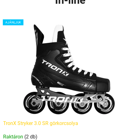
In-line
AJÁNLJUK
TronX Stryker 3.0 SR görkorcsolya
Raktáron
(2 db)