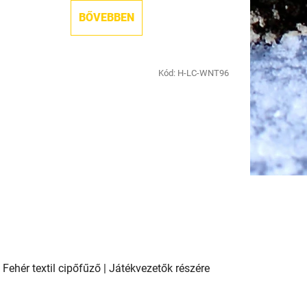
ből
BŐVEBBEN
5,0
csillag.
Kód:
H-LC-WNT96
Fehér textil cipőfűző | Játékvezetők részére