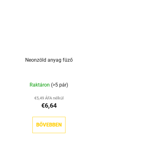
Neonzöld anyag füző
Raktáron
(>5 pár)
€5,49 ÁFA nélkül
€6,64
BŐVEBBEN