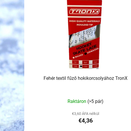
r
m
é
k
e
k
l
i
s
t
Fehér textil fűző hokikorcsolyához TronX
á
j
a
Raktáron
(>5 pár)
€3,60 ÁFA nélkül
€4,36