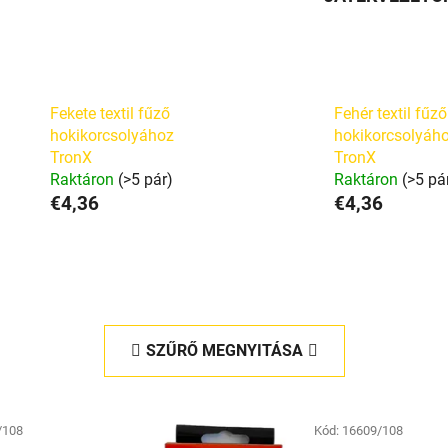
Fekete textil fűző
Fehér textil fűző
hokikorcsolyához
hokikorcsolyáh
TronX
TronX
Raktáron
(>5 pár)
Raktáron
(>5 pá
€4,36
€4,36
SZŰRŐ MEGNYITÁSA
/108
Kód:
16609/108