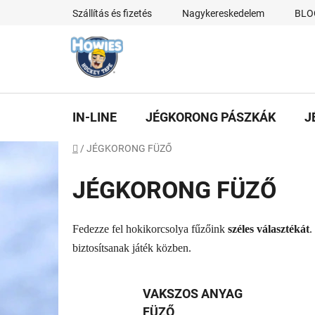
Ugrás
Szállítás és fizetés
Nagykereskedelem
BLO
a
fő
tartalomhoz
IN-LINE
JÉGKORONG PÁSZKÁK
J
Kezdőlap
/
JÉGKORONG FÜZŐ
JÉGKORONG FÜZŐ
Fedezze fel hokikorcsolya fűzőink
széles választékát
.
biztosítsanak játék közben.
VAKSZOS ANYAG
FÜZŐ