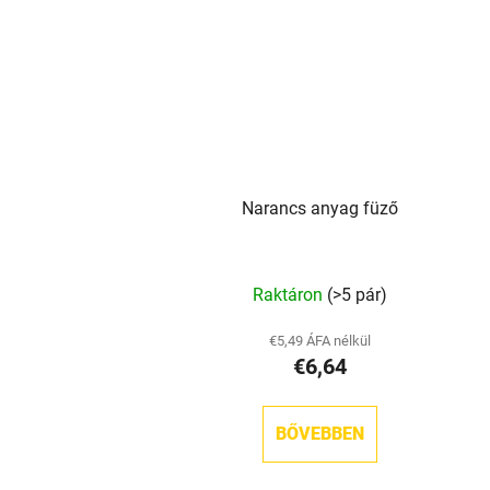
Narancs anyag füző
Raktáron
(>5 pár)
€5,49 ÁFA nélkül
€6,64
BŐVEBBEN