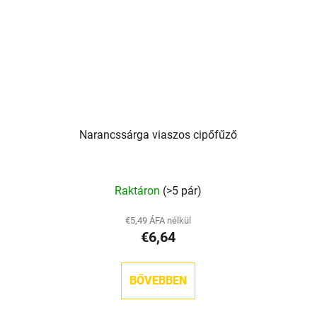
Narancssárga viaszos cipőfűző
Raktáron
(>5 pár)
€5,49 ÁFA nélkül
€6,64
BŐVEBBEN