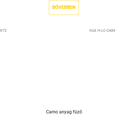
BŐVEBBEN
-W72
Kód:
H-LC-CA84
Camo anyag füző