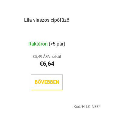
Lila viaszos cipőfűző
Raktáron
(>5 pár)
€5,49 ÁFA nélkül
€6,64
BŐVEBBEN
Kód:
H-LC-NE84