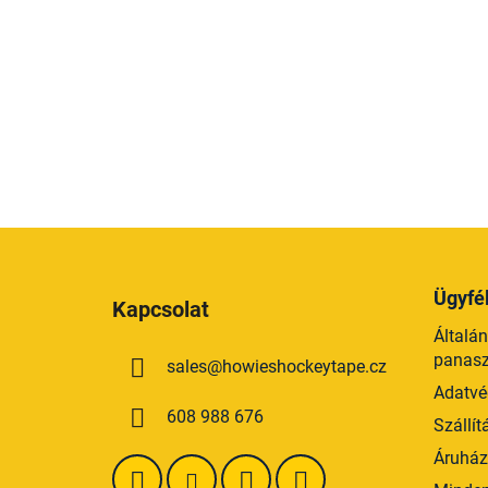
L
á
Ügyfél
Kapcsolat
b
Általán
l
panaszt
sales
@
howieshockeytape.cz
é
Adatvé
c
608 988 676
Szállít
Áruházi