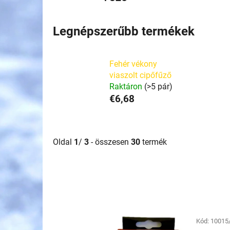
Legnépszerűbb termékek
Fehér vékony
viaszolt cipőfűző
Raktáron
(>5 pár)
€6,68
Oldal
1
/
3
- összesen
30
termék
T
e
Kód:
10015