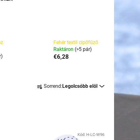
oz
Fehér textil cipőfűző
Raktáron
(>5 pár)
r)
€6,28
T
Sorrend:
Legolcsóbb elöl
e
r
m
é
k
e
Kód:
H-LC-W96
k