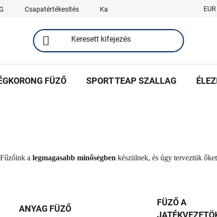
EUR
G
Csapatértékesítés
Kapcsolat
ÉGKORONG FÜZŐ
SPORT TEAP SZALLAG
ÉLEZ
 Fűzőink a
legmagasabb minőségben
készülnek, és úgy terveztük őke
FÜZŐ A
ANYAG FÜZŐ
JATÉKVEZETÖ