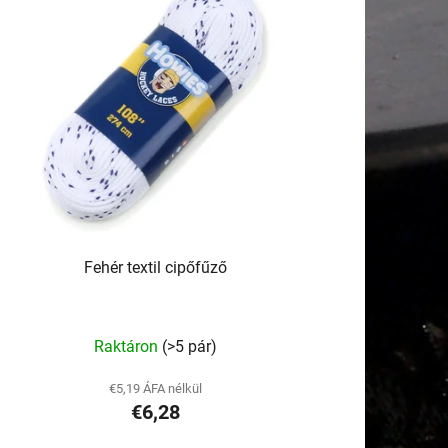
r
e
n
d
e
z
é
s
e
Fehér textil cipőfűző
A
Raktáron
(>5 pár)
termék
átlagos
€5,19 ÁFA nélkül
€6,28
értékelése
5-