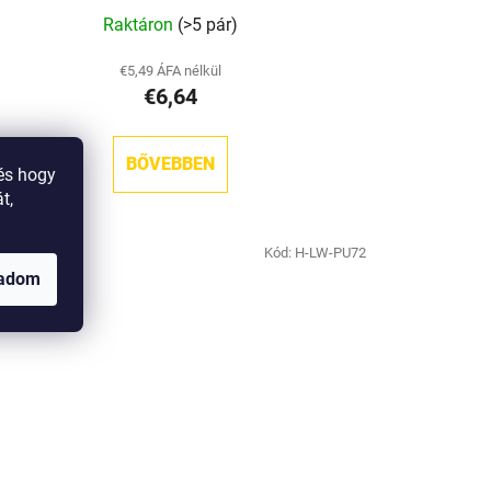
Raktáron
(>5 pár)
€5,49 ÁFA nélkül
€6,64
BŐVEBBEN
és hogy
t,
Kód:
H-LW-PU72
gadom