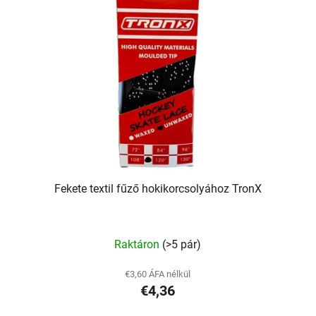
Fekete textil fűző hokikorcsolyához TronX
Raktáron
(>5 pár)
€3,60 ÁFA nélkül
€4,36