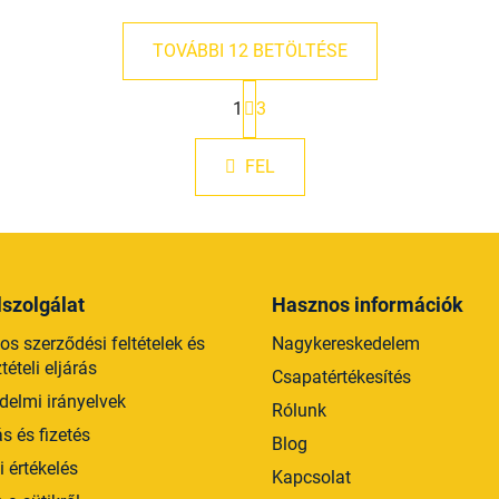
TOVÁBBI 12 BETÖLTÉSE
L
1
3
a
L
p
i
o
s
FEL
z
t
á
a
s
i
r
á
szolgálat
Hasznos információk
n
y
os szerződési feltételek és
Nagykereskedelem
í
ételi eljárás
Csapatértékesítés
t
delmi irányelvek
Rólunk
á
ás és fizetés
s
Blog
e
 értékelés
Kapcsolat
l