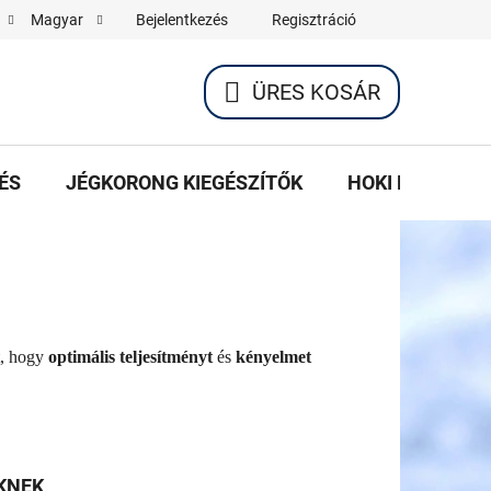
Bejelentkezés
Regisztráció
Magyar
ÜRES KOSÁR
KOSÁR
ÉS
JÉGKORONG KIEGÉSZÍTŐK
HOKI KÉSEK K
t, hogy
optimális teljesítményt
és
kényelmet
KNEK