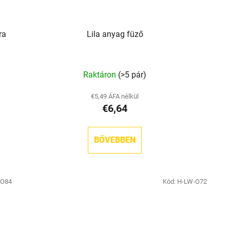
ra
Lila anyag füző
Raktáron
(>5 pár)
€5,49 ÁFA nélkül
€6,64
BŐVEBBEN
-O84
Kód:
H-LW-O72