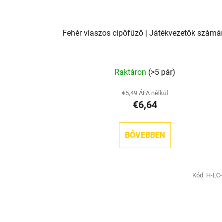
Fehér viaszos cipőfűző | Játékvezetők számá
Raktáron
(>5 pár)
€5,49 ÁFA nélkül
€6,64
BŐVEBBEN
Kód:
H-LC