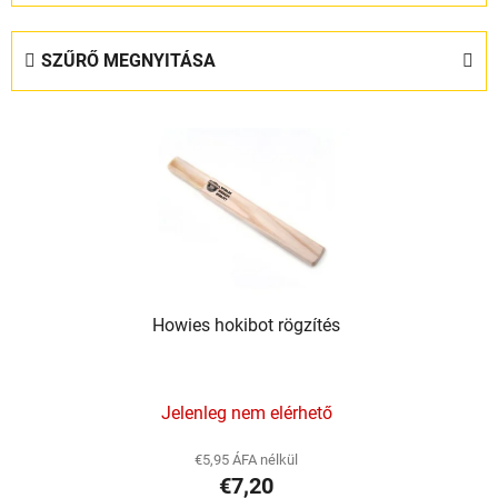
r
m
SZŰRŐ MEGNYITÁSA
é
k
T
e
e
k
r
r
m
e
é
n
k
d
e
e
Howies hokibot rögzítés
k
z
l
é
i
s
Jelenleg nem elérhető
s
e
t
€5,95 ÁFA nélkül
á
€7,20