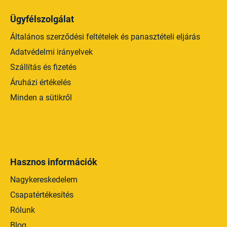
s
e
Ügyfélszolgálat
l
e
Általános szerződési feltételek és panasztételi eljárás
m
Adatvédelmi irányelvek
e
Szállítás és fizetés
i
Áruházi értékelés
Minden a sütikről
Hasznos információk
Nagykereskedelem
Csapatértékesítés
Rólunk
Blog