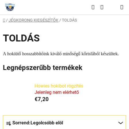
Ugrás
Keresés
a
KOSÁR
fő
Kezdőlap
/
JÉGKORONG KIEGÉSZÍTŐK
/
TOLDÁS
tartalomhoz
TOLDÁS
A hokiütő hosszabbítóink kiváló minőségű kőrisfából készültek.
Legnépszerűbb termékek
Howies hokibot rögzítés
Jelenleg nem elérhető
€7,20
T
Sorrend:
Legolcsóbb elöl
e