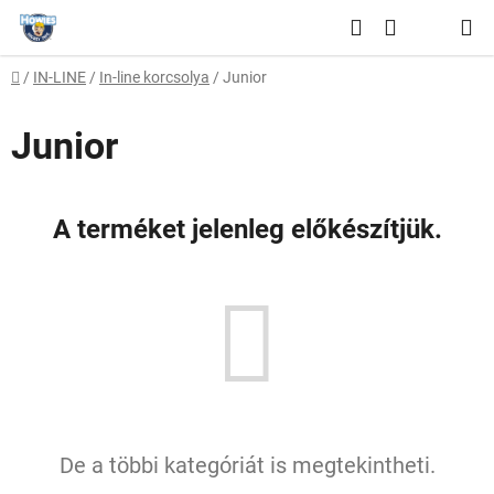
Ugrás
Keresés
a
KOSÁR
fő
Kezdőlap
/
IN-LINE
/
In-line korcsolya
/
Junior
tartalomhoz
Junior
A terméket jelenleg előkészítjük.
De a többi kategóriát is megtekintheti.