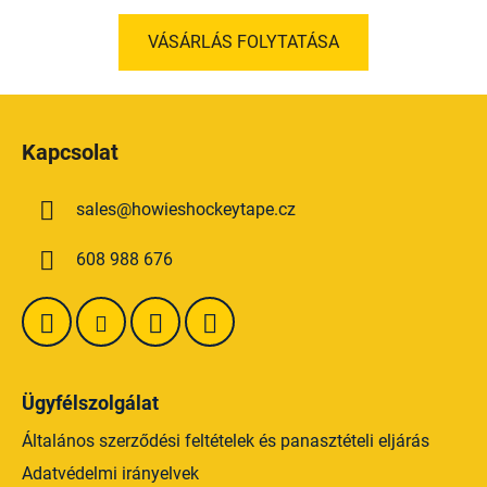
VÁSÁRLÁS FOLYTATÁSA
L
á
Kapcsolat
b
l
sales
@
howieshockeytape.cz
é
c
608 988 676
Ügyfélszolgálat
Általános szerződési feltételek és panasztételi eljárás
Adatvédelmi irányelvek