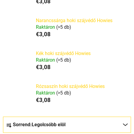
€3,08
Narancssárga hoki szájvédő Howies
Raktáron
(>5 db)
€3,08
Kék hoki szájvédő Howies
Raktáron
(>5 db)
€3,08
Rózsaszín hoki szájvédő Howies
Raktáron
(>5 db)
€3,08
T
Sorrend:
Legolcsóbb elöl
e