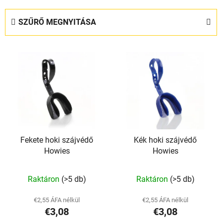
r
m
SZŰRŐ MEGNYITÁSA
é
k
T
e
e
k
r
r
m
e
é
n
k
d
e
e
Fekete hoki szájvédő
Kék hoki szájvédő
k
z
Howies
Howies
l
é
i
s
Raktáron
(>5 db)
Raktáron
(>5 db)
s
e
t
€2,55 ÁFA nélkül
€2,55 ÁFA nélkül
á
€3,08
€3,08
j