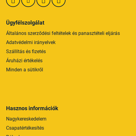
á
s
e
Ügyfélszolgálat
l
e
Általános szerződési feltételek és panasztételi eljárás
m
Adatvédelmi irányelvek
e
Szállítás és fizetés
i
Áruházi értékelés
Minden a sütikről
Hasznos információk
Nagykereskedelem
Csapatértékesítés