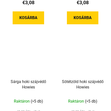
€3,08
€3,08
KOSÁRBA
KOSÁRBA
Sárga hoki szájvédő
Sötétzöld hoki szájvédő
Howies
Howies
A
Raktáron
(>5 db)
Raktáron
(>5 db)
termék
átlagos