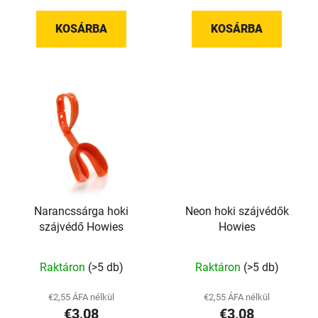
a
KOSÁRBA
KOSÁRBA
Narancssárga hoki
Neon hoki szájvédők
szájvédő Howies
Howies
Raktáron
(>5 db)
Raktáron
(>5 db)
€2,55 ÁFA nélkül
€2,55 ÁFA nélkül
€3,08
€3,08