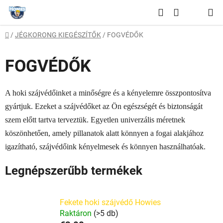
Ugrás
Keresés
a
KOSÁR
fő
Kezdőlap
/
JÉGKORONG KIEGÉSZÍTŐK
/
FOGVÉDŐK
tartalomhoz
FOGVÉDŐK
A hoki szájvédőinket a minőségre és a kényelemre összpontosítva
gyártjuk. Ezeket a szájvédőket az Ön egészségét és biztonságát
szem előtt tartva terveztük. Egyetlen univerzális méretnek
köszönhetően, amely pillanatok alatt könnyen a fogai alakjához
igazítható, szájvédőink kényelmesek és könnyen használhatóak.
Legnépszerűbb termékek
Fekete hoki szájvédő Howies
Raktáron
(>5 db)