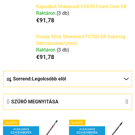
Kapusbot Sherwood GS650 Foam Core SR
Raktáron
(3 db)
€91,78
Goalie Stick Sherwood FC700 SR habmag
(természetes/piros)
Raktáron
(3 db)
€91,78
T
Sorrend:
Legolcsóbb elöl
e
r
m
SZŰRŐ MEGNYITÁSA
é
k
T
e
ELADÁS
ELADÁS
e
k
ALKALMAS
ALKALMAS
SZAKEMBEREK
SZAKEMBEREK