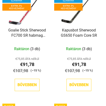
r
r
SZÁMÁRA
SZÁMÁRA
m
EXTRA 5%
EXTRA 5%
e
KEDVEZMÉNY
KEDVEZMÉNY
é
n
k
d
e
e
Goalie Stick Sherwood
Kapusbot Sherwood
k
z
FC700 SR habmag
GS650 Foam Core SR
l
é
(természetes/piros)
i
s
Raktáron
(3 db)
Raktáron
(3 db)
s
e
t
€75,85 ÁFA nélkül
€75,85 ÁFA nélkül
á
€91,78
€91,78
j
€107,98
€107,98
(–15 %)
(–15 %)
a
BŐVEBBEN
BŐVEBBEN
ELADÁS
ELADÁS