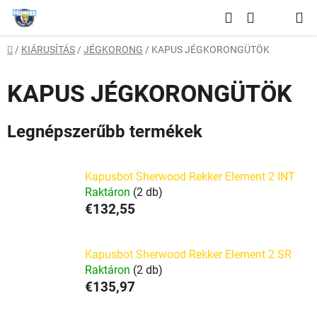
Ugrás
Keresés
a
KOSÁR
fő
Kezdőlap
/
KIÁRUSÍTÁS
/
JÉGKORONG
/
KAPUS JÉGKORONGÜTÖK
tartalomhoz
KAPUS JÉGKORONGÜTÖK
Legnépszerűbb termékek
Kapusbot Sherwood Rekker Element 2 INT
Raktáron
(2 db)
€132,55
Kapusbot Sherwood Rekker Element 2 SR
Raktáron
(2 db)
€135,97