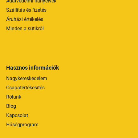
Adatvédelmi irányelvek
e
Szállítás és fizetés
i
Áruházi értékelés
Minden a sütikről
Hasznos információk
Nagykereskedelem
Csapatértékesítés
Rólunk
Blog
Kapcsolat
Hűségprogram