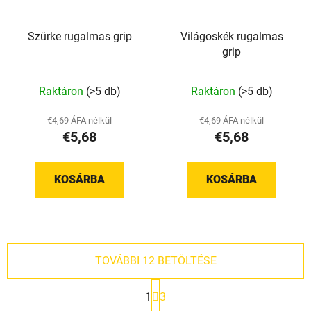
Szürke rugalmas grip
Világoskék rugalmas
grip
A
Raktáron
(>5 db)
Raktáron
(>5 db)
termék
átlagos
€4,69 ÁFA nélkül
€4,69 ÁFA nélkül
€5,68
€5,68
értékelése
5-
ből
KOSÁRBA
KOSÁRBA
5,0
csillag.
TOVÁBBI 12 BETÖLTÉSE
L
1
3
a