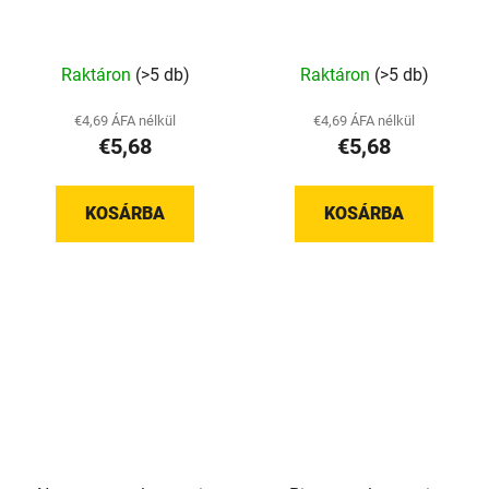
A
Raktáron
(>5 db)
Raktáron
(>5 db)
termék
átlagos
€4,69 ÁFA nélkül
€4,69 ÁFA nélkül
€5,68
€5,68
értékelése
5-
ből
KOSÁRBA
KOSÁRBA
5,0
csillag.