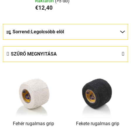
Raktáron
(>5 db)
€12,40
T
Sorrend:
Legolcsóbb elöl
e
r
m
SZŰRŐ MEGNYITÁSA
é
k
T
e
e
k
r
r
m
e
é
n
k
d
e
e
Fehér rugalmas grip
Fekete rugalmas grip
k
z