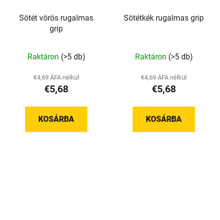
Sötét vörös rugalmas
Sötétkék rugalmas grip
grip
A
Raktáron
(>5 db)
Raktáron
(>5 db)
termék
átlagos
€4,69 ÁFA nélkül
€4,69 ÁFA nélkül
€5,68
€5,68
értékelése
5-
ből
KOSÁRBA
KOSÁRBA
5,0
csillag.