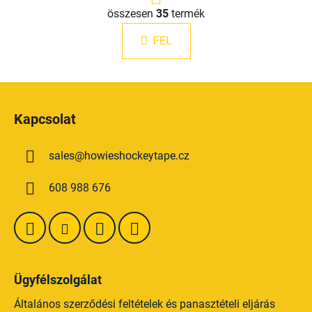
p
L
o
összesen
35
termék
i
z
s
á
FEL
t
s
a
i
L
r
á
á
Kapcsolat
n
b
y
l
í
sales
@
howieshockeytape.cz
é
t
c
á
608 988 676
s
e
l
e
m
e
Ügyfélszolgálat
i
Általános szerződési feltételek és panasztételi eljárás