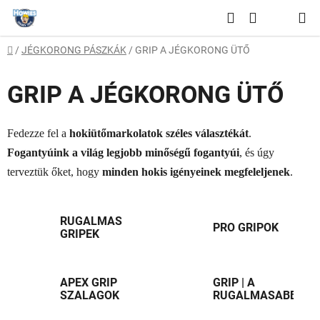
Ugrás
Keresés
a
KOSÁR
fő
Kezdőlap
/
JÉGKORONG PÁSZKÁK
/
GRIP A JÉGKORONG ÜTŐ
tartalomhoz
GRIP A JÉGKORONG ÜTŐ
Fedezze fel a
hokiütőmarkolatok széles választékát
.
Fogantyúink a világ legjobb minőségű fogantyúi
, és úgy
terveztük őket, hogy
minden hokis igényeinek megfeleljenek
.
RUGALMAS
PRO GRIPOK
GRIPEK
APEX GRIP
GRIP | A
SZALAGOK
RUGALMASABB