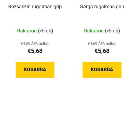
Rózsaszín rugalmas grip
Sárga rugalmas grip
A
Raktáron
(>5 db)
Raktáron
(>5 db)
termék
átlagos
€4,69 ÁFA nélkül
€4,69 ÁFA nélkül
€5,68
€5,68
értékelése
5-
ből
KOSÁRBA
KOSÁRBA
5,0
csillag.