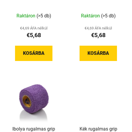
l
é
i
s
A
Raktáron
(>5 db)
Raktáron
(>5 db)
s
e
termék
t
átlagos
€4,69 ÁFA nélkül
€4,69 ÁFA nélkül
á
€5,68
€5,68
értékelése
j
5-
a
ből
KOSÁRBA
KOSÁRBA
5,0
csillag.
Ibolya rugalmas grip
Kék rugalmas grip