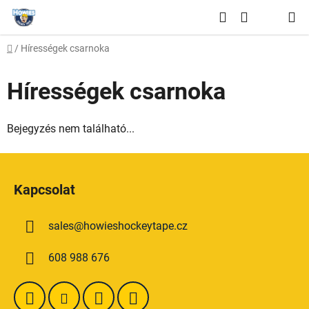
Ugrás
Keresés
a
KOSÁR
fő
Kezdőlap
/
Hírességek csarnoka
tartalomhoz
Hírességek csarnoka
Bejegyzés nem található...
L
á
Kapcsolat
b
l
sales
@
howieshockeytape.cz
é
c
608 988 676