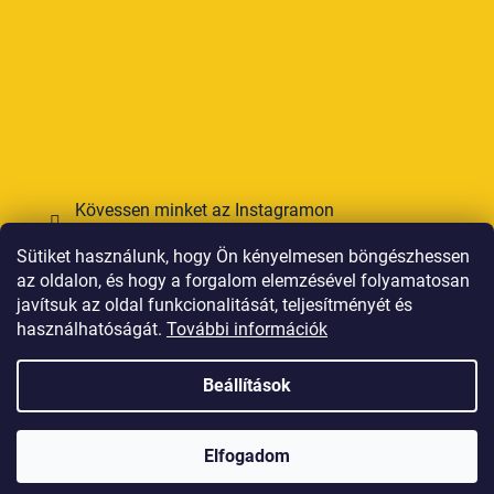
Kövessen minket az Instagramon
Sütiket használunk, hogy Ön kényelmesen böngészhessen
Online fizetési lehetőséget biztosítunk
az oldalon, és hogy a forgalom elemzésével folyamatosan
javítsuk az oldal funkcionalitását, teljesítményét és
használhatóságát.
További információk
Beállítások
Shoptet készítette
Elfogadom
Copyright 2026
HOWIES
. Minden jog fenntartva.
Süti
beállítások szerkesztése