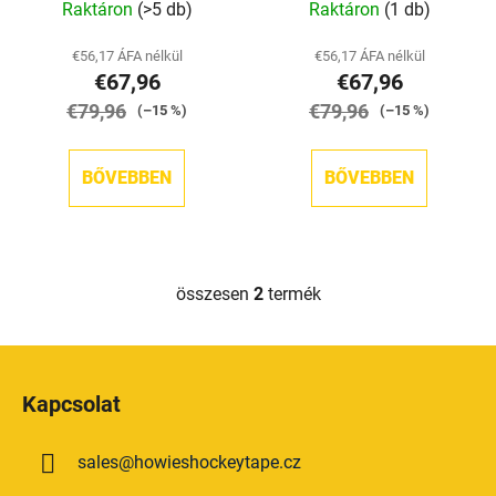
Raktáron
(>5 db)
Raktáron
(1 db)
s
e
t
€56,17 ÁFA nélkül
€56,17 ÁFA nélkül
á
€67,96
€67,96
j
€79,96
€79,96
(–15 %)
(–15 %)
a
BŐVEBBEN
BŐVEBBEN
összesen
2
termék
L
i
s
L
t
á
a
Kapcsolat
b
i
l
r
sales
@
howieshockeytape.cz
é
á