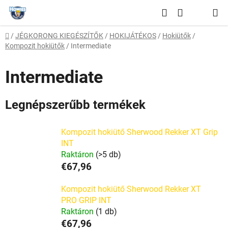
Ugrás
Keresés
a
KOSÁR
fő
Kezdőlap
/
JÉGKORONG KIEGÉSZÍTŐK
/
HOKIJÁTÉKOS
/
Hokiütők
/
tartalomhoz
Kompozit hokiütők
/
Intermediate
Intermediate
Legnépszerűbb termékek
Kompozit hokiütő Sherwood Rekker XT Grip
INT
Raktáron
(>5 db)
€67,96
Kompozit hokiütő Sherwood Rekker XT
PRO GRIP INT
Raktáron
(1 db)
€67,96