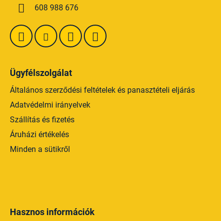
n
c
608 988 676
y
í
t
á
s
e
Ügyfélszolgálat
l
e
Általános szerződési feltételek és panasztételi eljárás
m
Adatvédelmi irányelvek
e
Szállítás és fizetés
i
Áruházi értékelés
Minden a sütikről
Hasznos információk