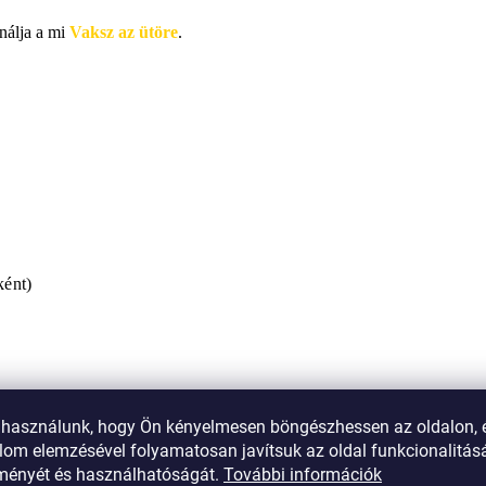
nálja a mi
Vaksz az ütöre
.
ként
)
t használunk, hogy Ön kényelmesen böngészhessen az oldalon, 
lom elemzésével folyamatosan javítsuk az oldal funkcionalitásá
tményét és használhatóságát.
További információk