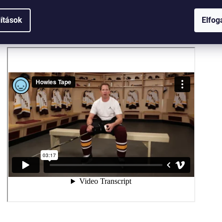
YAN KELL BAKAROLNI EGY JÉGKEN
lítások
Elfo