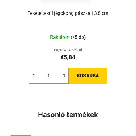
Fekete textil jégokong pászka | 3,8 cm
A
Raktáron
(>5 db)
termék
átlagos
€4,83 ÁFA nélkül
€5,84
értékelése
5-
ből
KOSÁRBA
5,0
csillag.
Hasonló termékek