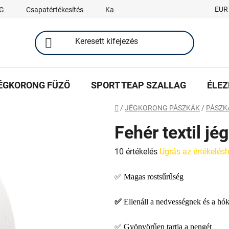
EUR
G
Csapatértékesítés
Kapcsolat
ÉGKORONG FÜZŐ
SPORT TEAP SZALLAG
ÉLEZ
Kezdőlap
/
JÉGKORONG PÁSZKÁK
/
PÁSZK
Fehér textil j
A
10 értékelés
Ugrás az értékelés
termék
✅ Magas rostsűrűség
átlagos
értékelése
✅
Ellenáll a nedvességnek és a h
5-
ből
✅ Gyönyörűen tartja a pengét