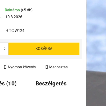
Raktáron
(>5 db)
10.8.2026
H-TC-W124
KOSÁRBA
Nyomon követés
Megosztás
és (10)
Beszélgetés