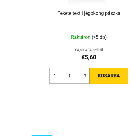
Fekete textil jégokong pászka
A
Raktáron
(>5 db)
termék
átlagos
€4,63 ÁFA nélkül
€5,60
értékelése
5-
ből
KOSÁRBA
5,0
csillag.