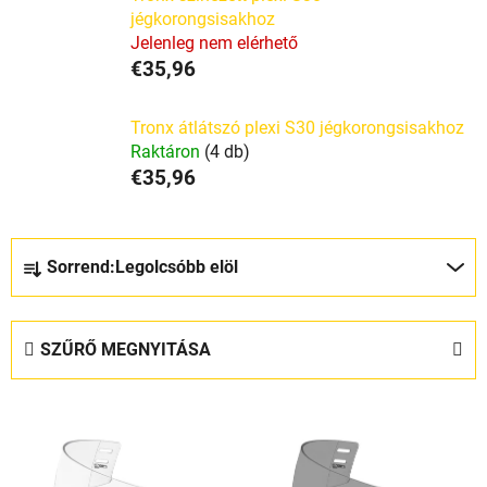
jégkorongsisakhoz
Jelenleg nem elérhető
€35,96
Tronx átlátszó plexi S30 jégkorongsisakhoz
Raktáron
(4 db)
€35,96
T
Sorrend:
Legolcsóbb elöl
e
r
m
SZŰRŐ MEGNYITÁSA
é
k
T
e
e
k
r
r