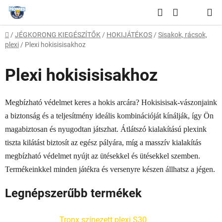
Ugrás
Keresés
a
KOSÁR
fő
Kezdőlap
/
JÉGKORONG KIEGÉSZÍTŐK
/
HOKIJÁTÉKOS
/
Sisakok, rácsok,
tartalomhoz
plexi
/
Plexi hokisisisakhoz
Plexi hokisisisakhoz
Megbízható védelmet keres a hokis arcára? Hokisisisak-vászonjaink
a biztonság és a teljesítmény ideális kombinációját kínálják, így Ön
magabiztosan és nyugodtan játszhat. Átlátszó kialakítású plexink
tiszta kilátást biztosít az egész pályára, míg a masszív kialakítás
megbízható védelmet nyújt az ütésekkel és ütésekkel szemben.
Termékeinkkel minden játékra és versenyre készen állhatsz a jégen.
Legnépszerűbb termékek
Tronx színezett plexi S30