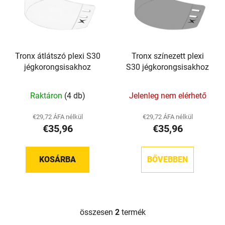
m
e
é
n
k
d
e
e
Tronx átlátszó plexi S30
Tronx színezett plexi
k
z
jégkorongsisakhoz
S30 jégkorongsisakhoz
l
é
i
s
Raktáron
(4 db)
Jelenleg nem elérhető
s
e
t
€29,72 ÁFA nélkül
€29,72 ÁFA nélkül
á
€35,96
€35,96
j
a
KOSÁRBA
BŐVEBBEN
összesen
2
termék
L