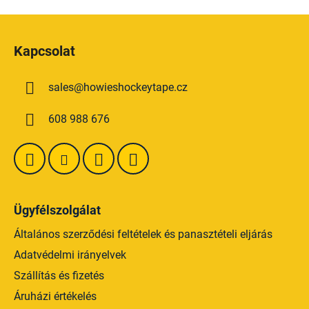
i
s
L
t
á
a
Kapcsolat
b
i
l
r
sales
@
howieshockeytape.cz
é
á
n
c
608 988 676
y
í
t
á
s
e
Ügyfélszolgálat
l
e
Általános szerződési feltételek és panasztételi eljárás
m
Adatvédelmi irányelvek
e
Szállítás és fizetés
i
Áruházi értékelés