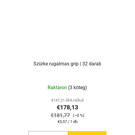
Szürke rugalmas grip | 32 darab
Raktáron
(3 köteg)
€147,21 ÁFA nélkül
€178,13
€181,77
(–2 %)
Egységár:
€5,57 / 1 db