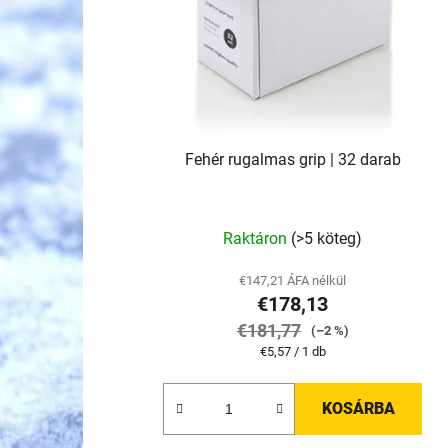
e
k
l
i
s
t
Fehér rugalmas grip | 32 darab
á
j
a
Raktáron
(>5 köteg)
€147,21 ÁFA nélkül
€178,13
€181,77
(–2 %)
Egységár:
€5,57 / 1 db
KOSÁRBA