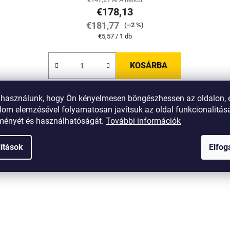
€178,13
€181,77
(–2 %)
Egységár:
€5,57 / 1 db
KOSÁRBA
t használunk, hogy Ön kényelmesen böngészhessen az oldalon, 
KÉNYELMES
P157
Kód:
H-TGS-Y157
CSOMAGOLÁS
C
lom elemzésével folyamatosan javítsuk az oldal funkcionalitásá
tményét és használhatóságát.
További információk
lítások
Elfo