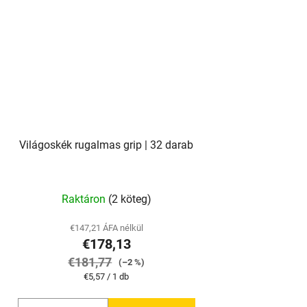
Világoskék rugalmas grip | 32 darab
Raktáron
(2 köteg)
€147,21 ÁFA nélkül
€178,13
€181,77
(–2 %)
Egységár:
€5,57 / 1 db