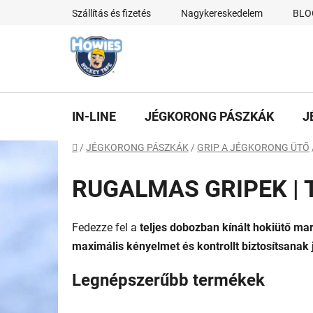
Ugrás
Szállítás és fizetés
Nagykereskedelem
BLO
a
fő
tartalomhoz
IN-LINE
JÉGKORONG PÁSZKÁK
J
Kezdőlap
/
JÉGKORONG PÁSZKÁK
/
GRIP A JÉGKORONG ÜTŐ
RUGALMAS GRIPEK | 
Fedezze fel a
teljes dobozban kínált hokiütő ma
maximális kényelmet és kontrollt biztosítsanak
Legnépszerűbb termékek