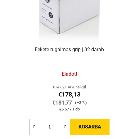
Fekete rugalmas grip | 32 darab
Eladott
€147,21 ÁFA nélkül
€178,13
€181,77
(–2 %)
Egységár:
€5,57 / 1 db
KOSÁRBA