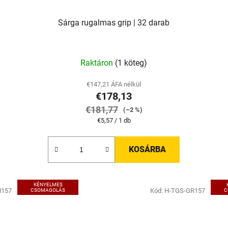
Sárga rugalmas grip | 32 darab
Raktáron
(1 köteg)
€147,21 ÁFA nélkül
€178,13
€181,77
(–2 %)
Egységár:
€5,57 / 1 db
KOSÁRBA
KÉNYELMES
N157
Kód:
H-TGS-GR157
CSOMAGOLÁS
C