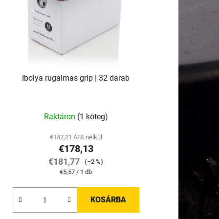
e
z
é
s
e
Ibolya rugalmas grip | 32 darab
Raktáron
(1 köteg)
€147,21 ÁFA nélkül
€178,13
€181,77
(–2 %)
Egységár:
€5,57 / 1 db
KOSÁRBA