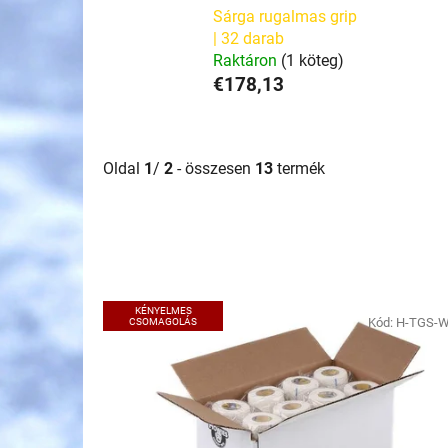
Sárga rugalmas grip
| 32 darab
Raktáron
(1 köteg)
€178,13
Oldal
1
/
2
- összesen
13
termék
T
KÉNYELMES
e
Kód:
H-TGS-
CSOMAGOLÁS
r
m
é
k