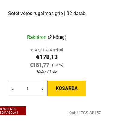
Sötét vörös rugalmas grip | 32 darab
Raktáron
(2 köteg)
€147,21 ÁFA nélkül
€178,13
€181,77
(–2 %)
Egységár:
€5,57 / 1 db
KOSÁRBA
KÉNYELMES
Kód:
H-TGS-SB157
SOMAGOLÁS