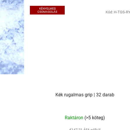
KÉNYELMES
Kód:
H-TGS-R
CSOMAGOLÁS
Kék rugalmas grip | 32 darab
Raktáron
(>5 köteg)
€147,21 ÁFA nélkül