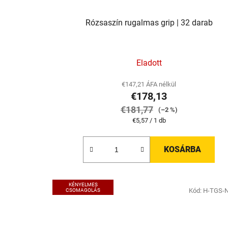
Rózsaszín rugalmas grip | 32 darab
Eladott
€147,21 ÁFA nélkül
€178,13
€181,77
(–2 %)
Egységár:
€5,57 / 1 db
KOSÁRBA
KÉNYELMES
Kód:
H-TGS-
CSOMAGOLÁS