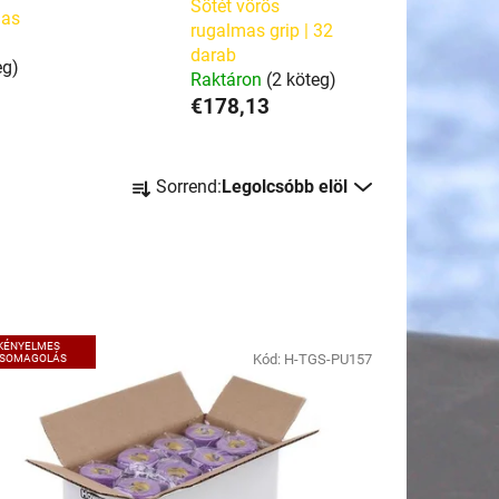
Sötét vörös
mas
rugalmas grip | 32
darab
eg)
Raktáron
(2 köteg)
€178,13
T
Sorrend:
Legolcsóbb elöl
e
r
m
é
k
e
KÉNYELMES
Kód:
H-TGS-PU157
SOMAGOLÁS
k
r
e
n
d