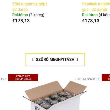
Zöld rugalmas grip |
Sötétkék rugal
32 darab
grip | 32 darab
Raktáron
(2 köteg)
Raktáron
(4 köt
€178,13
€178,13
SZŰRŐ MEGNYITÁSA
KÉNYELMES
W157
Kód:
H-TGS-B157
CSOMAGOLÁS
C