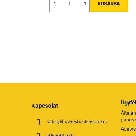
KOSÁRBA
L
á
Ügyfél
Kapcsolat
b
Általán
l
panaszt
sales
@
howieshockeytape.cz
é
Adatvé
c
608 988 676