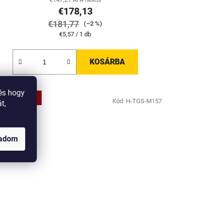
€178,13
€181,77
(–2 %)
Egységár:
€5,57 / 1 db
KOSÁRBA
és hogy
KÉNYELMES
Kód:
H-TGS-M157
SOMAGOLÁS
t,
gadom