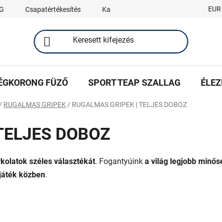
EUR
G
Csapatértékesítés
Kapcsolat
ÉGKORONG FÜZŐ
SPORT TEAP SZALLAG
ÉLEZ
/
RUGALMAS GRIPEK
/
RUGALMAS GRIPEK | TELJES DOBOZ
TELJES DOBOZ
rkolatok széles választékát
. Fogantyúink
a világ legjobb minős
 játék közben
.