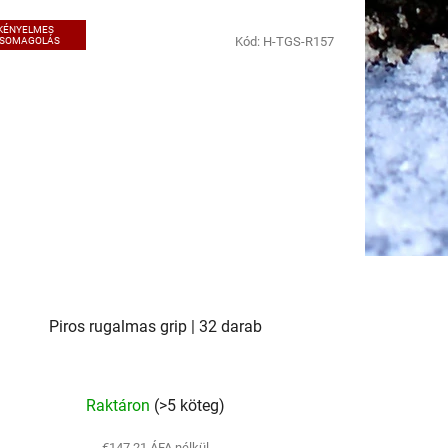
KÉNYELMES
Kód:
H-TGS-R157
SOMAGOLÁS
Piros rugalmas grip | 32 darab
Raktáron
(>5 köteg)
€147,21 ÁFA nélkül