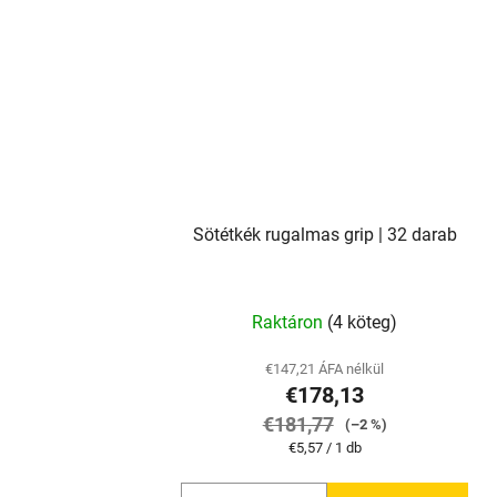
Sötétkék rugalmas grip | 32 darab
Raktáron
(4 köteg)
€147,21 ÁFA nélkül
€178,13
€181,77
(–2 %)
Egységár:
€5,57 / 1 db