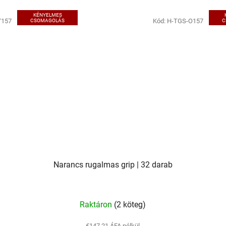
KÉNYELMES
Y157
Kód:
H-TGS-O157
CSOMAGOLÁS
C
Narancs rugalmas grip | 32 darab
Raktáron
(2 köteg)
€147,21 ÁFA nélkül