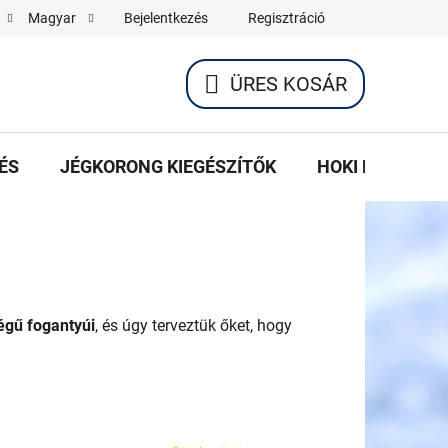
Bejelentkezés
Regisztráció
Magyar
ÜRES KOSÁR
KOSÁR
ÉS
JÉGKORONG KIEGÉSZÍTŐK
HOKI KÉSEK K
égű fogantyúi
, és úgy terveztük őket, hogy