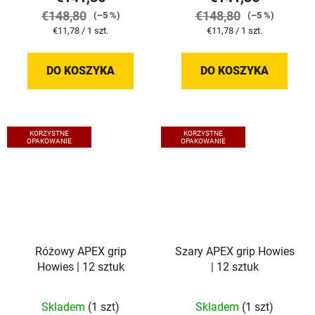
€148,80
€148,80
(–5 %)
(–5 %)
Cena
Cena
€11,78 / 1 szt.
€11,78 / 1 szt.
jednostkowa:
jednostkowa:
DO KOSZYKA
DO KOSZYKA
KORZYSTNE
KORZYSTNE
OPAKOWANIE
OPAKOWANIE
Różowy APEX grip
Szary APEX grip Howies
Howies | 12 sztuk
| 12 sztuk
Skladem
(1 szt)
Skladem
(1 szt)