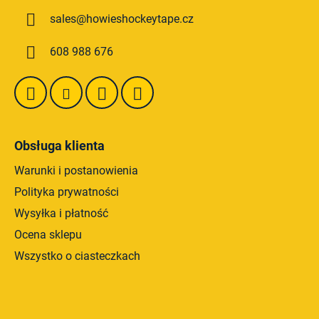
p
l
sales
@
howieshockeytape.cz
k
k
i
a
608 988 676
l
i
s
t
y
Obsługa klienta
Warunki i postanowienia
Polityka prywatności
Wysyłka i płatność
Ocena sklepu
Wszystko o ciasteczkach