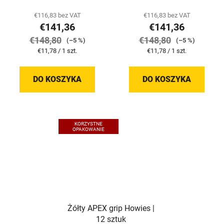
€116,83 bez VAT
€116,83 bez VAT
€141,36
€141,36
€148,80
€148,80
(–5 %)
(–5 %)
Cena
Cena
€11,78 / 1 szt.
€11,78 / 1 szt.
jednostkowa:
jednostkowa:
DO KOSZYKA
DO KOSZYKA
KORZYSTNE
OPAKOWANIE
Żółty APEX grip Howies |
12 sztuk