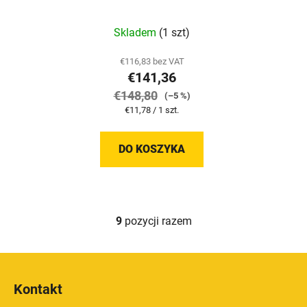
Skladem
(1 szt)
€116,83 bez VAT
€141,36
€148,80
(–5 %)
Cena
€11,78 / 1 szt.
jednostkowa:
DO KOSZYKA
9
pozycji razem
K
o
n
S
t
t
r
Kontakt
o
o