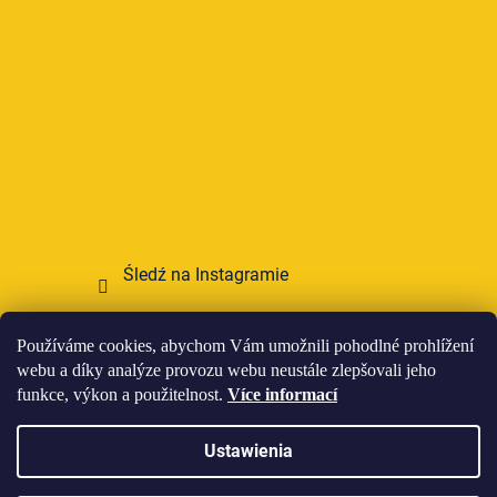
Śledź na Instagramie
Przyjmujemy płatności online
Používáme cookies, abychom Vám umožnili pohodlné prohlížení
webu a díky analýze provozu webu neustále zlepšovali jeho
funkce, výkon a použitelnost.
Více informací
Ustawienia