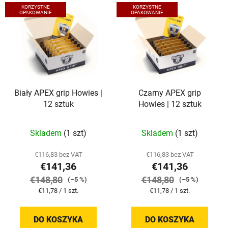
L
a
KORZYSTNE
KORZYSTNE
i
OPAKOWANIE
OPAKOWANIE
n
s
i
t
e
a
p
p
r
r
o
Biały APEX grip Howies |
Czarny APEX grip
o
d
12 sztuk
Howies | 12 sztuk
d
u
u
k
Skladem
(1 szt)
Skladem
(1 szt)
k
t
t
ó
€116,83 bez VAT
€116,83 bez VAT
ó
w
€141,36
€141,36
w
€148,80
€148,80
(–5 %)
(–5 %)
Cena
Cena
€11,78 / 1 szt.
€11,78 / 1 szt.
jednostkowa:
jednostkowa:
DO KOSZYKA
DO KOSZYKA