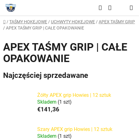
Przejść
Szukaj
do
KOSZYK
treści
Home
/
TAŚMY HOKEJOWE
/
UCHWYTY HOKEJOWE
/
APEX TAŚMY GRIP
/
APEX TAŚMY GRIP | CAŁE OPAKOWANIE
APEX TAŚMY GRIP | CAŁE
OPAKOWANIE
Najczęściej sprzedawane
Żółty APEX grip Howies | 12 sztuk
Skladem
(1 szt)
€141,36
Szary APEX grip Howies | 12 sztuk
Skladem
(1 szt)