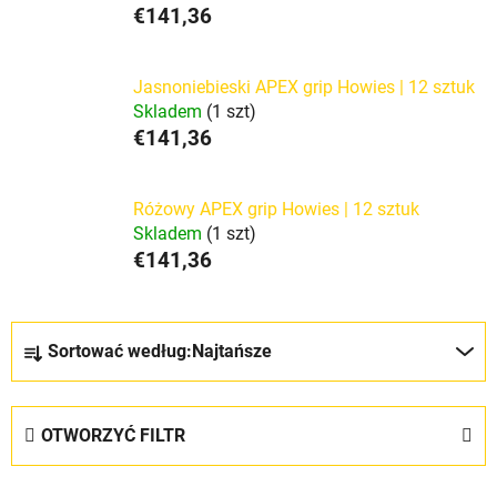
€141,36
Jasnoniebieski APEX grip Howies | 12 sztuk
Skladem
(1 szt)
€141,36
Różowy APEX grip Howies | 12 sztuk
Skladem
(1 szt)
€141,36
S
Sortować według:
Najtańsze
o
r
t
OTWORZYĆ FILTR
o
w