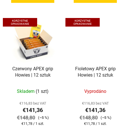
KORZYSTNE
KORZYSTNE
OPAKOWANIE
OPAKOWANIE
Czerwony APEX grip
Fioletowy APEX grip
Howies | 12 sztuk
Howies | 12 sztuk
Skladem
(1 szt)
Vyprodáno
€116,83 bez VAT
€116,83 bez VAT
€141,36
€141,36
€148,80
€148,80
(–5 %)
(–5 %)
Cena
Cena
€11,78 / 1 szt.
€11,78 / 1 szt.