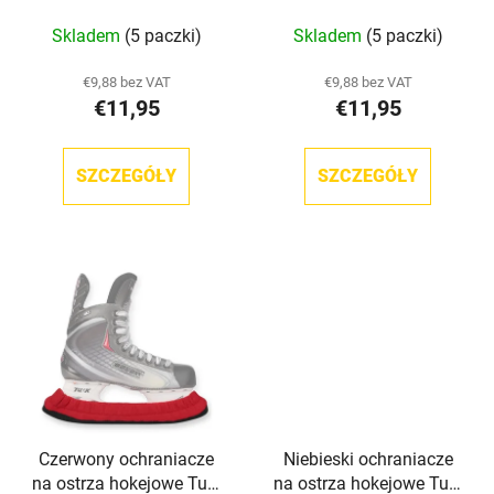
u
k
TronX
Skladem
(5 paczki)
Skladem
(5 paczki)
k
t
t
ó
€9,88 bez VAT
€9,88 bez VAT
ó
w
€11,95
€11,95
w
SZCZEGÓŁY
SZCZEGÓŁY
Czerwony ochraniacze
Niebieski ochraniacze
na ostrza hokejowe Tuff
na ostrza hokejowe Tuff