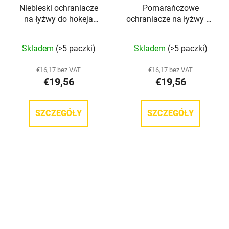
Niebieski ochraniacze
Pomarańczowe
na łyżwy do hokeja
ochraniacze na łyżwy do
Howies
hokeja Howies
Średnia
Skladem
(>5 paczki)
Skladem
(>5 paczki)
ocena
produktu
€16,17 bez VAT
€16,17 bez VAT
€19,56
€19,56
wynosi
5,0
na
SZCZEGÓŁY
SZCZEGÓŁY
5
gwiazdek.