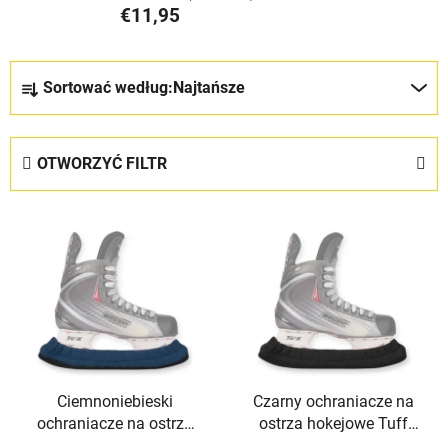
€11,95
S
Sortować według:
Najtańsze
o
r
t
OTWORZYĆ FILTR
o
w
L
a
i
n
s
i
t
e
a
p
p
r
r
o
Ciemnoniebieski
Czarny ochraniacze na
o
d
ochraniacze na ostrza
ostrza hokejowe Tuff
d
u
hokejowe Tuff Terry
Terry TronX