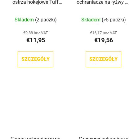
ostrza hokejowe Tuff
ochraniacze na łyżwy do
Terry TronX
hokeja Howies
Skladem
(2 paczki)
Skladem
(>5 paczki)
€9,88 bez VAT
€16,17 bez VAT
€11,95
€19,56
SZCZEGÓŁY
SZCZEGÓŁY
Czarny ochraniacze na
Czerwony ochraniacze