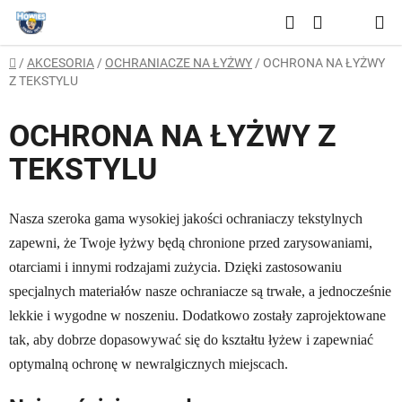
Przejść
Szukaj
do
KOSZYK
treści
Home
/
AKCESORIA
/
OCHRANIACZE NA ŁYŻWY
/
OCHRONA NA ŁYŻWY
Z TEKSTYLU
OCHRONA NA ŁYŻWY Z
TEKSTYLU
Nasza szeroka gama wysokiej jakości ochraniaczy tekstylnych
zapewni, że Twoje łyżwy będą chronione przed zarysowaniami,
otarciami i innymi rodzajami zużycia. Dzięki zastosowaniu
specjalnych materiałów nasze ochraniacze są trwałe, a jednocześnie
lekkie i wygodne w noszeniu. Dodatkowo zostały zaprojektowane
tak, aby dobrze dopasowywać się do kształtu łyżew i zapewniać
optymalną ochronę w newralgicznych miejscach.