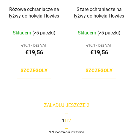
Różowe ochraniacze na
Szare ochraniacze na
łyżwy do hokeja Howies
łyżwy do hokeja Howies
Skladem
(>5 paczki)
Skladem
(>5 paczki)
€16,17 bez VAT
€16,17 bez VAT
€19,56
€19,56
SZCZEGÓŁY
SZCZEGÓŁY
ZAŁADUJ JESZCZE 2
P
1
2
a
g
K
i
14
pozycji razem