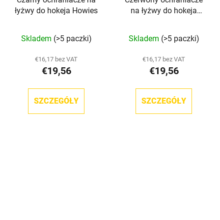
łyżwy do hokeja Howies
na łyżwy do hokeja
Howies
Średnia
Średnia
Skladem
(>5 paczki)
Skladem
(>5 paczki)
ocena
ocena
produktu
produktu
€16,17 bez VAT
€16,17 bez VAT
€19,56
€19,56
wynosi
wynosi
5,0
5,0
na
na
SZCZEGÓŁY
SZCZEGÓŁY
5
5
gwiazdek.
gwiazdek.