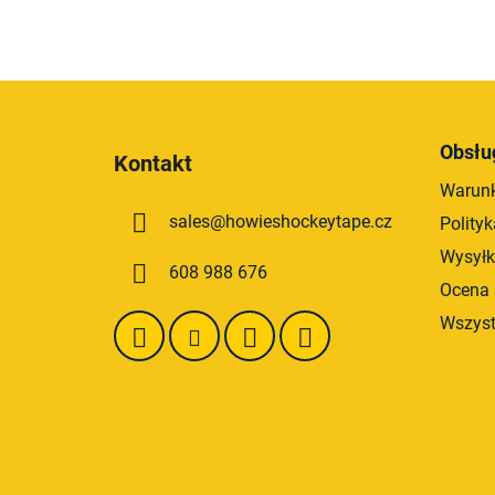
S
t
Obsłu
Kontakt
o
Warunk
p
sales
@
howieshockeytape.cz
Polity
k
a
Wysyłk
608 988 676
Ocena 
Wszyst