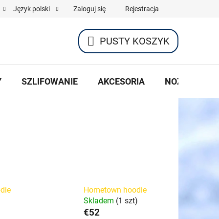
Zaloguj się
Rejestracja
Język polski
PUSTY KOSZYK
KOSZYK
Y
SZLIFOWANIE
AKCESORIA
NOŻE HOKEJ
odie
Hometown hoodie
Skladem
(1 szt)
€52