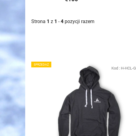
Strona
1
z
1
-
4
pozycji razem
L
SPRZEDAŻ
i
Kod :
H-HCL-
s
t
a
p
r
o
d
u