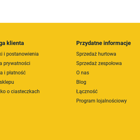
K
o
n
t
r
ga klienta
Przydatne informacje
o
i i postanowienia
Sprzedaż hurtowa
l
k
ka prywatności
Sprzedaż zespołowa
i
a i płatność
O nas
l
sklepu
Blog
i
s
ko o ciasteczkach
Łączność
t
Program lojalnościowy
y