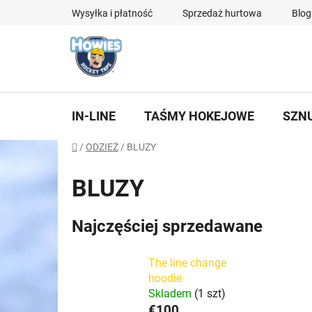
Przejść
Wysyłka i płatność
Sprzedaż hurtowa
Blog
do
treści
IN-LINE
TAŚMY HOKEJOWE
SZN
Home
/
ODZIEŻ
/
BLUZY
BLUZY
Najczęściej sprzedawane
The line change
hoodie
Skladem
(1 szt)
€100