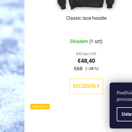
k
t
Classic lace hoodie
ó
w
Średnia
Skladem
(1 szt)
ocena
produktu
€40 bez VAT
€48,40
wynosi
€68
5,0
(–28 %)
na
5
SZCZEGÓŁY
gwiazdek.
Používá
provozu
SPRZEDAŻ
Kod :
H-HLC
Usta