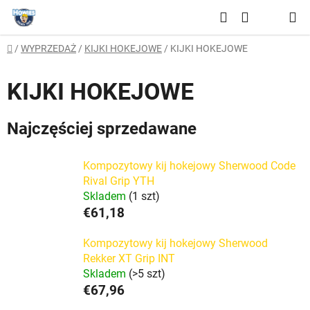
Przejść
Szukaj
do
KOSZYK
treści
Home
/
WYPRZEDAŻ
/
KIJKI HOKEJOWE
/
KIJKI HOKEJOWE
KIJKI HOKEJOWE
Najczęściej sprzedawane
Kompozytowy kij hokejowy Sherwood Code
Rival Grip YTH
Skladem
(1 szt)
€61,18
Kompozytowy kij hokejowy Sherwood
Rekker XT Grip INT
Skladem
(>5 szt)
€67,96