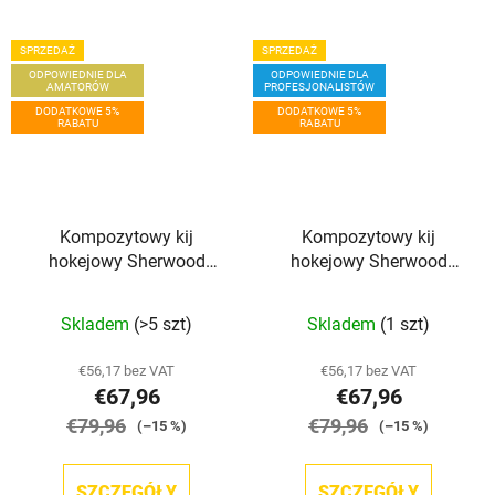
SPRZEDAŻ
SPRZEDAŻ
ODPOWIEDNIE DLA
ODPOWIEDNIE DLA
AMATORÓW
PROFESJONALISTÓW
DODATKOWE 5%
DODATKOWE 5%
RABATU
RABATU
Kompozytowy kij
Kompozytowy kij
hokejowy Sherwood
hokejowy Sherwood
Rekker XT Grip SR
Rekker XT PRO GRIP INT
Skladem
(>5 szt)
Skladem
(1 szt)
€56,17 bez VAT
€56,17 bez VAT
€67,96
€67,96
€79,96
€79,96
(–15 %)
(–15 %)
SZCZEGÓŁY
SZCZEGÓŁY