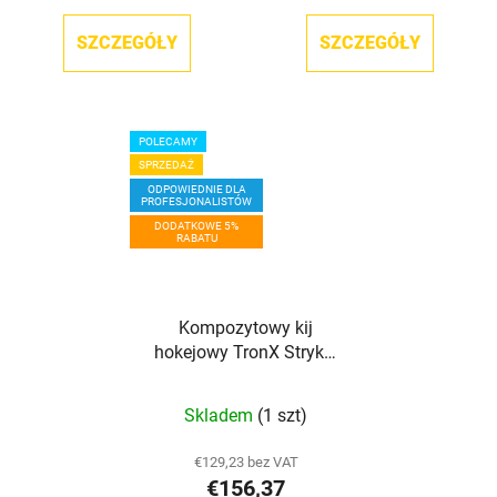
SZCZEGÓŁY
SZCZEGÓŁY
POLECAMY
SPRZEDAŻ
ODPOWIEDNIE DLA
PROFESJONALISTÓW
DODATKOWE 5%
RABATU
Kompozytowy kij
hokejowy TronX Stryker
330G LE Grip SR
Skladem
(1 szt)
€129,23 bez VAT
€156,37