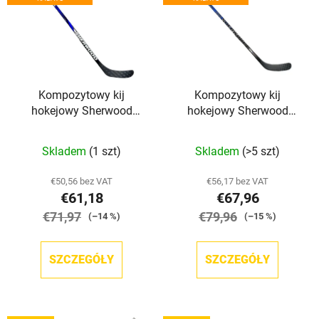
s
i
t
e
a
p
p
r
r
o
Kompozytowy kij
Kompozytowy kij
o
d
hokejowy Sherwood
hokejowy Sherwood
d
u
Code Rival Grip YTH
Code Prime II Grip SR
u
k
Skladem
(1 szt)
Skladem
(>5 szt)
k
t
t
ó
€50,56 bez VAT
€56,17 bez VAT
ó
w
€61,18
€67,96
w
€71,97
€79,96
(–14 %)
(–15 %)
SZCZEGÓŁY
SZCZEGÓŁY