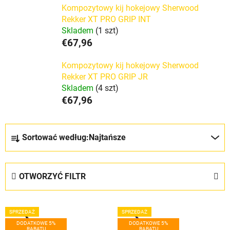
Kompozytowy kij hokejowy Sherwood
Rekker XT PRO GRIP INT
Skladem
(1 szt)
€67,96
Kompozytowy kij hokejowy Sherwood
Rekker XT PRO GRIP JR
Skladem
(4 szt)
€67,96
S
Sortować według:
Najtańsze
o
r
t
OTWORZYĆ FILTR
o
w
L
a
SPRZEDAŻ
SPRZEDAŻ
i
n
DODATKOWE 5%
DODATKOWE 5%
RABATU
RABATU