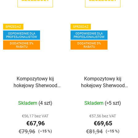
SPRZEDAŻ
SPRZEDAŻ
ODPOWIEDNIE DLA
ODPOWIEDNIE DLA
PROFESJONALISTÓW
PROFESJONALISTÓW
DODATKOWE 5%
DODATKOWE 5%
RABATU
RABATU
Kompozytowy kij
Kompozytowy kij
hokejowy Sherwood
hokejowy Sherwood
Rekker XT PRO GRIP JR
Rekker XT PRO GRIP SR
Skladem
(4 szt)
Skladem
(>5 szt)
€56,17 bez VAT
€57,56 bez VAT
€67,96
€69,65
€79,96
€81,94
(–15 %)
(–15 %)