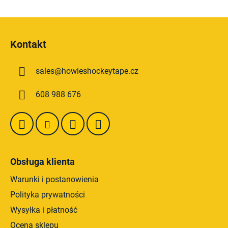
o
n
S
t
t
r
Kontakt
o
o
p
l
sales
@
howieshockeytape.cz
k
k
i
a
608 988 676
l
i
s
t
y
Obsługa klienta
Warunki i postanowienia
Polityka prywatności
Wysyłka i płatność
Ocena sklepu