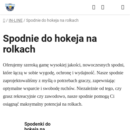
Przejść
Szukaj
do
KOSZYK
treści
Home
/
IN-LINE
/
Spodnie do hokeja na rolkach
Spodnie do hokeja na
rolkach
Oferujemy szeroką gamę wysokiej jakości, nowoczesnych spodni,
które łączą w sobie wygodę, ochronę i wydajność. Nasze spodnie
zaprojektowaliśmy z myślą o potrzebach graczy, zapewniając
optymalne wsparcie i swobodę ruchów. Niezależnie od tego, czy
grasz rekreacyjnie czy zawodowo, nasze spodnie pomogą Ci
osiągnąć maksymalny potencjał na rolkach.
Spodenki do
hokeja na