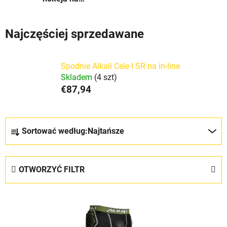
rolkach
Najczęściej sprzedawane
Spodnie Alkali Cele I SR na in-line
Skladem
(4 szt)
€87,94
S
Sortować według:
Najtańsze
o
r
t
OTWORZYĆ FILTR
o
w
L
a
i
n