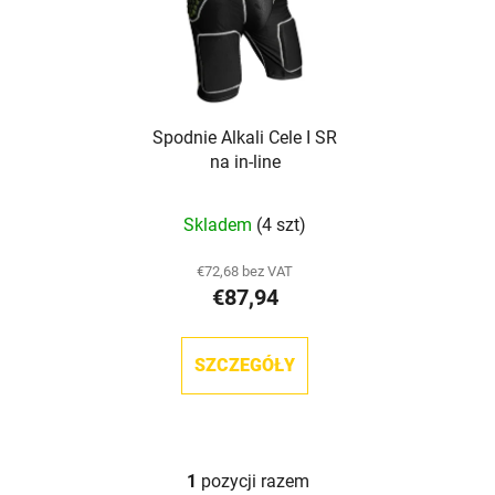
s
i
t
e
a
p
p
r
r
o
Spodnie Alkali Cele I SR
o
d
na in-line
d
u
u
k
Skladem
(4 szt)
k
t
t
ó
€72,68 bez VAT
ó
w
€87,94
w
SZCZEGÓŁY
1
pozycji razem
K