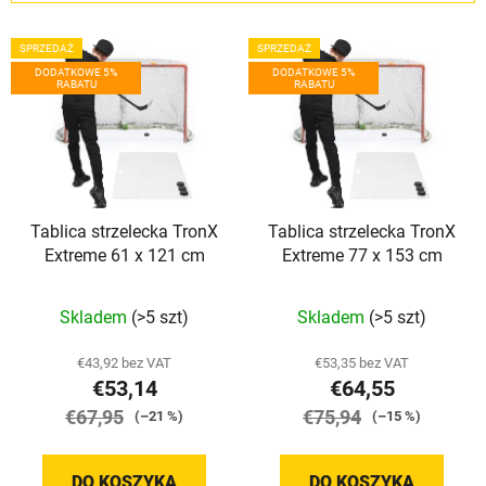
w
L
a
SPRZEDAŻ
SPRZEDAŻ
i
n
DODATKOWE 5%
DODATKOWE 5%
RABATU
RABATU
s
i
t
e
a
p
p
r
r
o
Tablica strzelecka TronX
Tablica strzelecka TronX
o
d
Extreme 61 x 121 cm
Extreme 77 x 153 cm
d
u
u
k
Średnia
Średnia
Skladem
(>5 szt)
Skladem
(>5 szt)
k
t
ocena
ocena
t
ó
produktu
produktu
€43,92 bez VAT
€53,35 bez VAT
ó
w
€53,14
€64,55
wynosi
wynosi
w
€67,95
5,0
€75,94
5,0
(–21 %)
(–15 %)
na
na
5
5
DO KOSZYKA
DO KOSZYKA