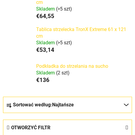
cm
Skladem
(>5 szt)
€64,55
Tablica strzelecka TronX Extreme 61 x 121
cm
Skladem
(>5 szt)
€53,14
Podkładka do strzelania na sucho
Skladem
(2 szt)
€136
S
Sortować według:
Najtańsze
o
r
t
OTWORZYĆ FILTR
o