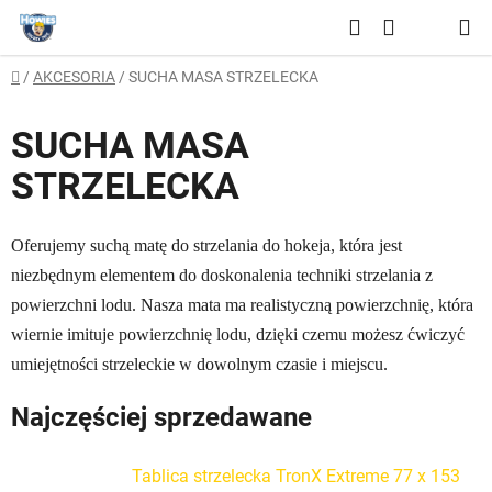
Przejść
Szukaj
do
KOSZYK
treści
Home
/
AKCESORIA
/
SUCHA MASA STRZELECKA
SUCHA MASA
STRZELECKA
Oferujemy suchą matę do strzelania do hokeja, która jest
niezbędnym elementem do doskonalenia techniki strzelania z
powierzchni lodu. Nasza mata ma realistyczną powierzchnię, która
wiernie imituje powierzchnię lodu, dzięki czemu możesz ćwiczyć
umiejętności strzeleckie w dowolnym czasie i miejscu.
Najczęściej sprzedawane
Tablica strzelecka TronX Extreme 77 x 153