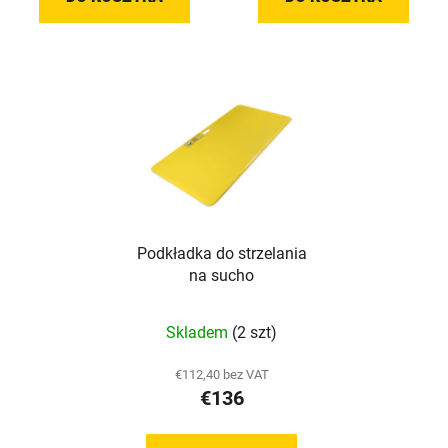
gwiazdek.
gwiazdek.
Podkładka do strzelania
na sucho
Średnia
Skladem
(2 szt)
ocena
produktu
€112,40 bez VAT
€136
wynosi
5,0