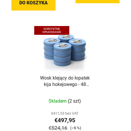
DO KOSZYKA
KORZYSTNE
OPAKOWANIE
Wosk klejący do łopatek
kija hokejowego - 48
sztuk
Skladem
(2 szt)
€411,53 bez VAT
€497,95
€524,16
(–5 %)