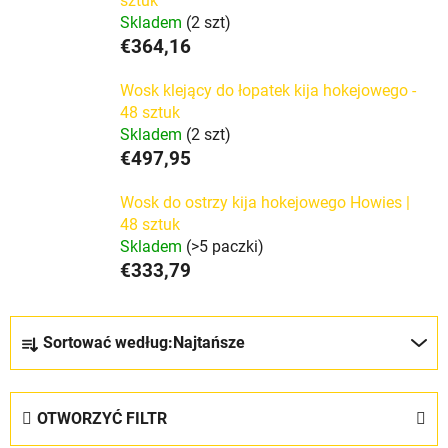
sztuk
Skladem
(2 szt)
€364,16
Wosk klejący do łopatek kija hokejowego -
48 sztuk
Skladem
(2 szt)
€497,95
Wosk do ostrzy kija hokejowego Howies |
48 sztuk
Skladem
(>5 paczki)
€333,79
S
Sortować według:
Najtańsze
o
r
t
OTWORZYĆ FILTR
o