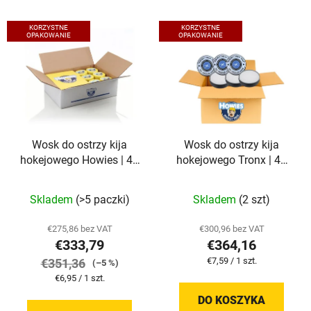
w
L
a
KORZYSTNE
KORZYSTNE
i
OPAKOWANIE
OPAKOWANIE
n
s
i
t
e
a
p
p
r
r
o
Wosk do ostrzy kija
Wosk do ostrzy kija
o
d
hokejowego Howies | 48
hokejowego Tronx | 48
d
u
sztuk
sztuk
u
k
Skladem
(>5 paczki)
Skladem
(2 szt)
k
t
t
ó
€275,86 bez VAT
€300,96 bez VAT
ó
w
€333,79
€364,16
w
Cena
€7,59 / 1 szt.
€351,36
(–5 %)
jednostkowa:
Cena
€6,95 / 1 szt.
jednostkowa:
DO KOSZYKA