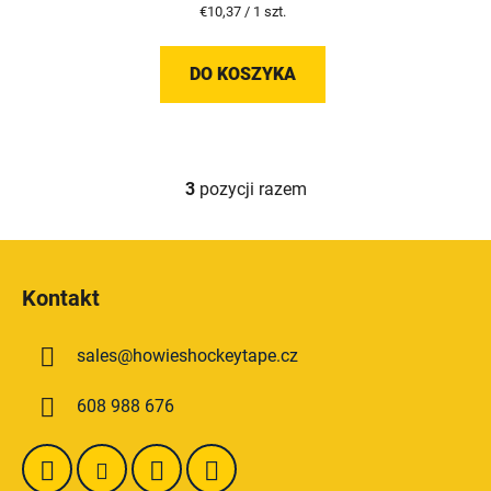
Cena
€10,37 / 1 szt.
jednostkowa:
DO KOSZYKA
3
pozycji razem
K
o
n
S
t
t
r
Kontakt
o
o
p
l
sales
@
howieshockeytape.cz
k
k
i
a
608 988 676
l
i
s
t