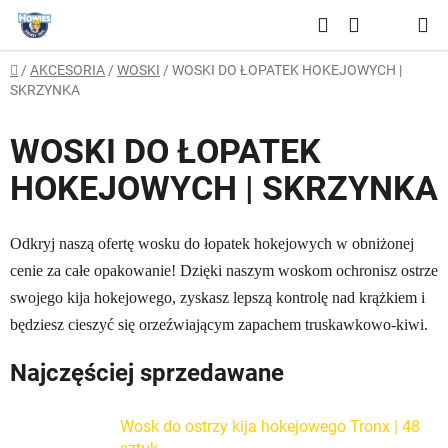
Przejść
Szukaj
do
KOSZYK
treści
Home
/
AKCESORIA
/
WOSKI
/
WOSKI DO ŁOPATEK HOKEJOWYCH |
SKRZYNKA
WOSKI DO ŁOPATEK
HOKEJOWYCH | SKRZYNKA
Odkryj naszą ofertę wosku do łopatek hokejowych w obniżonej
cenie za całe opakowanie! Dzięki naszym woskom ochronisz ostrze
swojego kija hokejowego, zyskasz lepszą kontrolę nad krążkiem i
będziesz cieszyć się orzeźwiającym zapachem truskawkowo-kiwi.
Najczęściej sprzedawane
Wosk do ostrzy kija hokejowego Tronx | 48