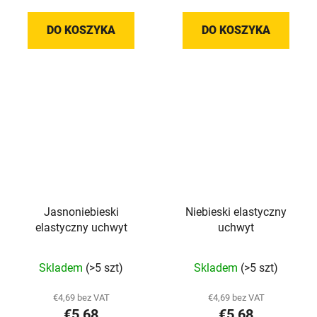
DO KOSZYKA
DO KOSZYKA
Jasnoniebieski
Niebieski elastyczny
elastyczny uchwyt
uchwyt
Średnia
Średnia
Skladem
(>5 szt)
Skladem
(>5 szt)
ocena
ocena
produktu
produktu
€4,69 bez VAT
€4,69 bez VAT
€5,68
€5,68
wynosi
wynosi