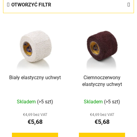
t
OTWORZYĆ FILTR
o
w
L
a
i
n
s
i
t
e
a
p
p
r
r
o
Biały elastyczny uchwyt
Ciemnoczerwony
o
d
elastyczny uchwyt
d
u
u
k
Średnia
Skladem
(>5 szt)
Skladem
(>5 szt)
k
t
ocena
t
ó
produktu
€4,69 bez VAT
€4,69 bez VAT
ó
w
€5,68
€5,68
wynosi
w
5,0