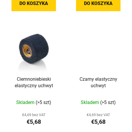
na
DO KOSZYKA
DO KOSZYKA
5
gwiazdek.
Ciemnoniebieski
Czarny elastyczny
elastyczny uchwyt
uchwyt
Średnia
Skladem
(>5 szt)
Skladem
(>5 szt)
ocena
produktu
€4,69 bez VAT
€4,69 bez VAT
€5,68
€5,68
wynosi
5,0