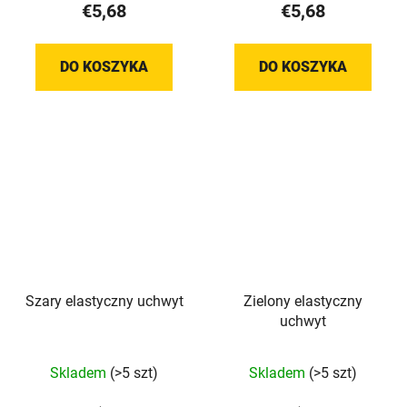
€5,68
€5,68
wynosi
5,0
na
DO KOSZYKA
DO KOSZYKA
5
gwiazdek.
Szary elastyczny uchwyt
Zielony elastyczny
uchwyt
Skladem
(>5 szt)
Skladem
(>5 szt)