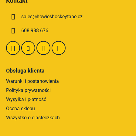
Kontakt
i
o
l
p
i
sales
@
howieshockeytape.cz
k
s
a
t
608 988 676
y
Obsługa klienta
Warunki i postanowienia
Polityka prywatności
Wysyłka i płatność
Ocena sklepu
Wszystko o ciasteczkach