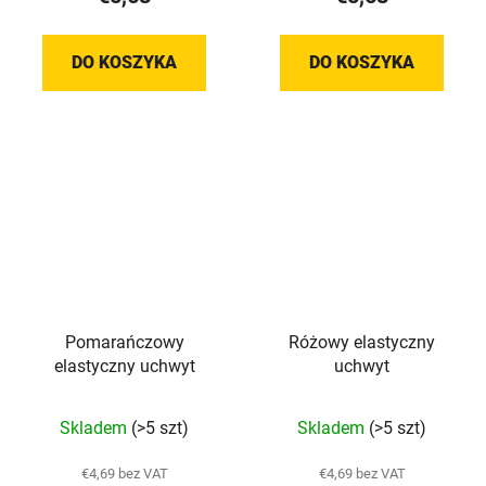
5,0
5,0
na
na
DO KOSZYKA
DO KOSZYKA
5
5
gwiazdek.
gwiazdek.
Pomarańczowy
Różowy elastyczny
elastyczny uchwyt
uchwyt
Średnia
Skladem
(>5 szt)
Skladem
(>5 szt)
ocena
produktu
€4,69 bez VAT
€4,69 bez VAT