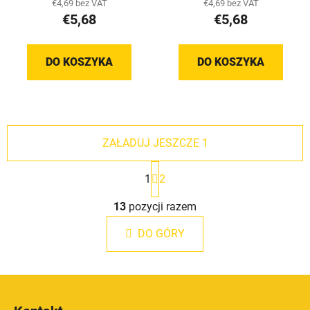
€4,69 bez VAT
€4,69 bez VAT
€5,68
€5,68
DO KOSZYKA
DO KOSZYKA
ZAŁADUJ JESZCZE 1
P
1
2
a
g
K
i
13
pozycji razem
o
n
n
a
DO GÓRY
t
c
r
j
o
a
S
l
t
k