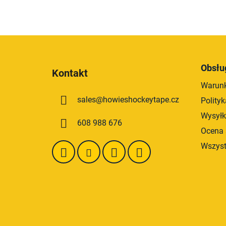
S
t
Obsłu
Kontakt
o
Warunk
p
sales
@
howieshockeytape.cz
Polity
k
a
Wysyłk
608 988 676
Ocena 
Wszyst