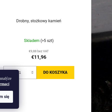
k
t
ó
Drobny, stożkowy kamień
w
Skladem
(>5 szt)
€9,88 bez VAT
€11,96
DO KOSZYKA
analýze
ormací
m się