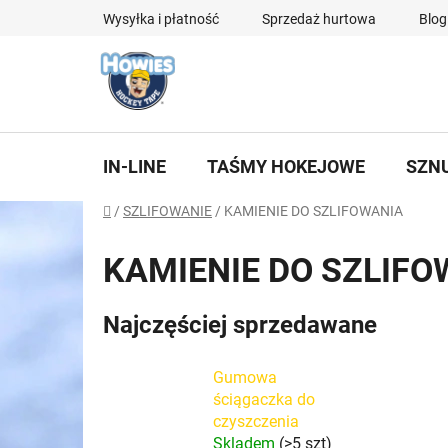
Przejść
Wysyłka i płatność
Sprzedaż hurtowa
Blog
do
treści
IN-LINE
TAŚMY HOKEJOWE
SZN
Home
/
SZLIFOWANIE
/
KAMIENIE DO SZLIFOWANIA
KAMIENIE DO SZLIFO
Najczęściej sprzedawane
Gumowa
ściągaczka do
czyszczenia
Skladem
(>5 szt)