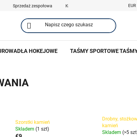
EUR
Sprzedaż zespołowa
Kontakty
UROWADŁA HOKEJOWE
TAŚMY SPORTOWE TAŚM
WANIA
Drobny, stożko
Szorstki kamień
kamień
Skladem
(1 szt)
Skladem
(>5 szt
€9