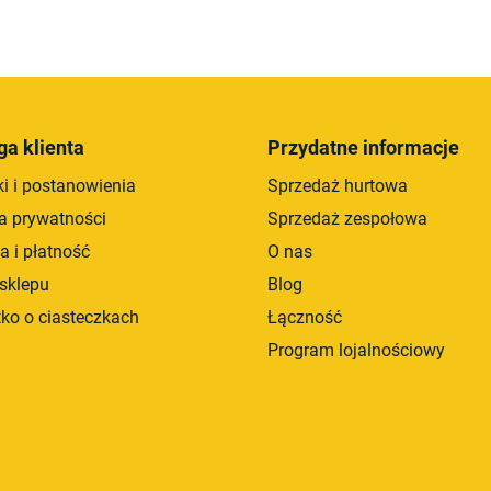
K
o
n
t
r
ga klienta
Przydatne informacje
o
i i postanowienia
Sprzedaż hurtowa
l
k
ka prywatności
Sprzedaż zespołowa
i
a i płatność
O nas
l
sklepu
Blog
i
s
ko o ciasteczkach
Łączność
t
Program lojalnościowy
y