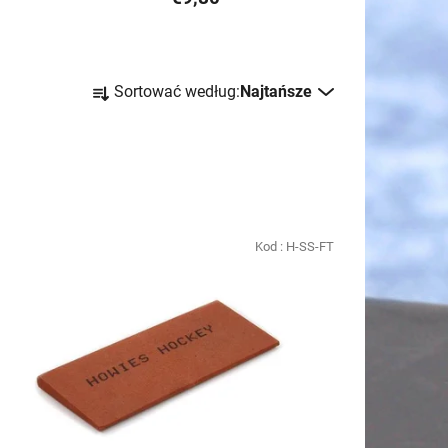
S
Sortować według:
Najtańsze
o
r
t
o
w
a
Kod :
H-SS-FT
n
i
e
p
r
o
d
u