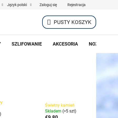
Zaloguj się
Rejestracja
Język polski
PUSTY KOSZYK
KOSZYK
Y
SZLIFOWANIE
AKCESORIA
NOŻE HOKEJ
wy
Świetny kamień
Skladem
(>5 szt)
)
€9,80