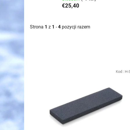
€25,40
Strona
1
z
1
-
4
pozycji razem
L
i
Kod :
H-
s
t
a
p
r
o
d