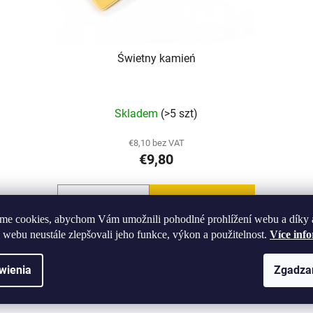
Świetny kamień
Skladem
(>5 szt)
€8,10 bez VAT
€9,80
DO KOSZYKA
me cookies, abychom Vám umožnili pohodlné prohlížení webu a díky 
 webu neustále zlepšovali jeho funkce, výkon a použitelnost.
Více inf
S-RR
wienia
Zgadza