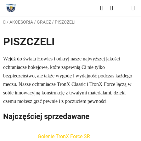
Przejść
Szukaj
do
KOSZYK
treści
Home
/
AKCESORIA
/
GRACZ
/
PISZCZELI
PISZCZELI
Wejdź do świata Howies i odkryj nasze najwyższej jakości
ochraniacze hokejowe, które zapewnią Ci nie tylko
bezpieczeństwo, ale także wygodę i wydajność podczas każdego
meczu. Nasze ochraniacze TronX Classic i TronX Force łączą w
sobie innowacyjną konstrukcję z trwałymi materiałami, dzięki
czemu możesz grać pewnie i z poczuciem pewności.
Najczęściej sprzedawane
Golenie TronX Force SR