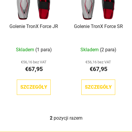
a
p
p
r
r
o
Golenie TronX Force JR
Golenie TronX Force SR
o
d
d
u
u
k
Średnia
Skladem
(1 para)
Skladem
(2 para)
k
t
ocena
t
ó
produktu
€56,16 bez VAT
€56,16 bez VAT
ó
w
€67,95
€67,95
wynosi
w
5,0
na
SZCZEGÓŁY
SZCZEGÓŁY
5
gwiazdek.
2
pozycji razem
K
o