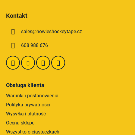
n
S
t
t
r
Kontakt
o
o
p
l
sales
@
howieshockeytape.cz
k
k
i
a
608 988 676
l
i
s
t
y
Obsługa klienta
Warunki i postanowienia
Polityka prywatności
Wysyłka i płatność
Ocena sklepu
Wszystko o ciasteczkach