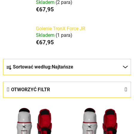
Skladem
(2 para)
€67,95
Golenie TronX Force JR
Skladem
(1 para)
€67,95
S
Sortować według:
Najtańsze
o
r
t
OTWORZYĆ FILTR
o
w
L
a
i
n
s
i
t
e