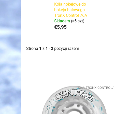
Kóła hokejowe do
hokeja halowego
TronX Control 76A
Skladem
(>5 szt)
€5,95
Strona
1
z
1
-
2
pozycji razem
L
i
Kod :
TRONX-CONTROL/
s
t
a