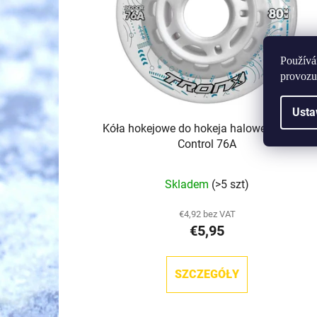
p
r
o
d
Používá
u
provozu
k
Usta
t
Kóła hokejowe do hokeja halowego TronX
ó
Control 76A
w
Skladem
(>5 szt)
€4,92 bez VAT
€5,95
SZCZEGÓŁY