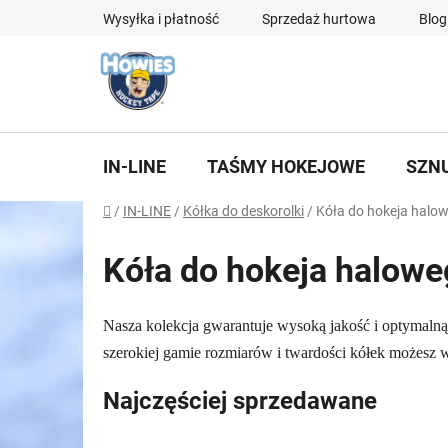
Przejść
Wysyłka i płatność
Sprzedaż hurtowa
Blog
do
treści
IN-LINE
TAŚMY HOKEJOWE
SZN
Home
/
IN-LINE
/
Kółka do deskorolki
/
Kóła do hokeja halo
Kóła do hokeja halow
Nasza kolekcja gwarantuje wysoką jakość i optymalną
szerokiej gamie rozmiarów i twardości kółek możesz
Najczęściej sprzedawane