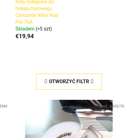
Kóła hokejowe do
hokeja halowego
Concorde Alloy Hub
Pro 76A
Skladem
(>5 szt)
€19,94
OTWORZYĆ FILTR
59M
Kod :
8335/76