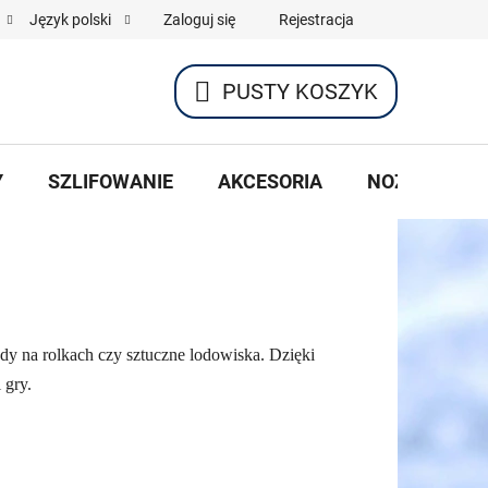
Zaloguj się
Rejestracja
Język polski
PUSTY KOSZYK
KOSZYK
Y
SZLIFOWANIE
AKCESORIA
NOŻE HOKEJ
dy na rolkach czy sztuczne lodowiska. Dzięki
 gry.