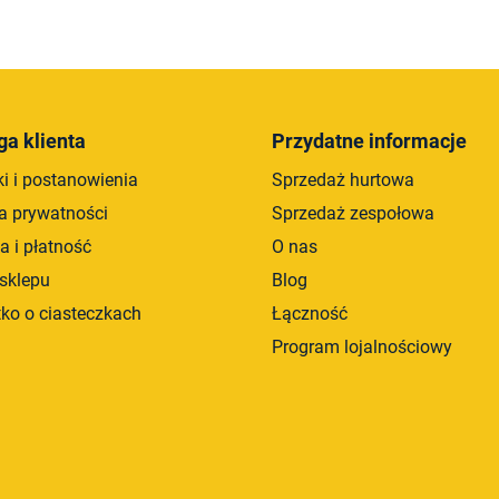
K
o
n
t
r
ga klienta
Przydatne informacje
o
i i postanowienia
Sprzedaż hurtowa
l
k
ka prywatności
Sprzedaż zespołowa
i
a i płatność
O nas
l
sklepu
Blog
i
s
ko o ciasteczkach
Łączność
t
Program lojalnościowy
y