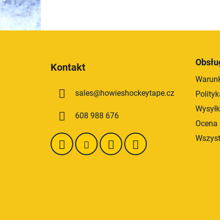
S
t
Obsłu
Kontakt
o
Warunk
p
sales
@
howieshockeytape.cz
Polity
k
a
Wysyłk
608 988 676
Ocena 
Wszyst