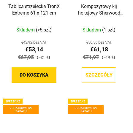
Tablica strzelecka TronX
Kompozytowy kij
Extreme 61 x 121 cm
hokejowy Sherwood
Code Rival Grip YTH
Średnia
Skladem
(>5 szt)
Skladem
(1 szt)
ocena
produktu
€43,92 bez VAT
€50,56 bez VAT
€53,14
€61,18
wynosi
€67,95
5,0
€71,97
(–21 %)
(–14 %)
na
5
DO KOSZYKA
SZCZEGÓŁY
gwiazdek.
SPRZEDAŻ
SPRZEDAŻ
DODATKOWE 5%
DODATKOWE 5%
RABATU
RABATU