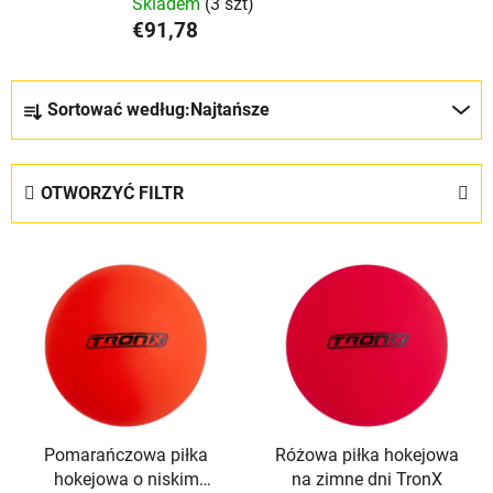
Skladem
(3 szt)
€91,78
S
Sortować według:
Najtańsze
o
r
t
OTWORZYĆ FILTR
o
w
L
a
i
n
s
i
t
e
a
p
p
r
r
o
Pomarańczowa piłka
Różowa piłka hokejowa
o
d
hokejowa o niskim
na zimne dni TronX
d