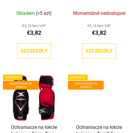
u
odbiciu TronX
u
k
Skladem
(>5 szt)
Momentálně nedostupné
k
t
t
ó
€3,16 bez VAT
€3,16 bez VAT
ó
w
€3,82
€3,82
w
SZCZEGÓŁY
SZCZEGÓŁY
SPRZEDAŻ
SPRZEDAŻ
DODATKOWE 5%
DODATKOWE 5%
RABATU
RABATU
Ochraniacze na łokcie
Ochraniacze na łokcie