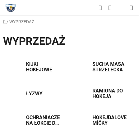
Przejść
Szukaj
do
KOSZYK
treści
Home
/
WYPRZEDAŻ
WYPRZEDAŻ
KIJKI
SUCHA MASA
HOKEJOWE
STRZELECKA
RAMIONA DO
ŁYŻWY
HOKEJA
OCHRANIACZE
HOKEJBALOVÉ
NA ŁOKCIE DO
MÍČKY
HOKEJA