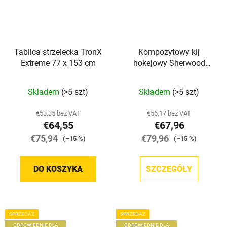
Tablica strzelecka TronX
Kompozytowy kij
Extreme 77 x 153 cm
hokejowy Sherwood
Code Prime II Grip SR
Średnia
Skladem
(>5 szt)
Skladem
(>5 szt)
ocena
produktu
€53,35 bez VAT
€56,17 bez VAT
€64,55
€67,96
wynosi
€75,94
5,0
€79,96
(–15 %)
(–15 %)
na
5
DO KOSZYKA
SZCZEGÓŁY
gwiazdek.
SPRZEDAŻ
SPRZEDAŻ
ODPOWIEDNIE DLA
ODPOWIEDNIE DLA