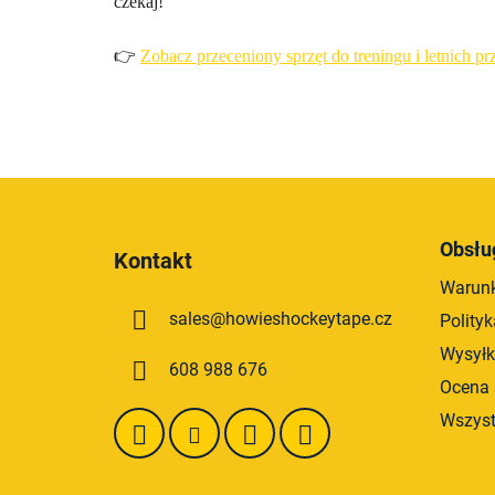
czekaj!
👉
Zobacz przeceniony sprzęt do treningu i letnich p
S
t
Obsłu
Kontakt
o
Warunk
p
sales
@
howieshockeytape.cz
Polity
k
a
Wysyłk
608 988 676
Ocena 
Wszyst