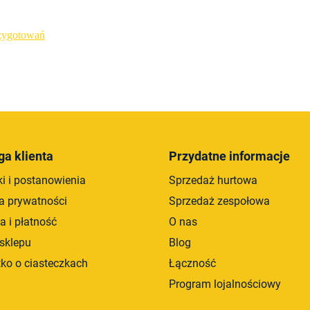
rzygotowań
K
o
n
t
r
ga klienta
Przydatne informacje
o
i i postanowienia
Sprzedaż hurtowa
l
k
ka prywatności
Sprzedaż zespołowa
i
a i płatność
O nas
l
sklepu
Blog
i
s
ko o ciasteczkach
Łączność
t
Program lojalnościowy
y