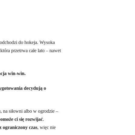
podchodzi do hokeja. Wysoka
która przetrwa całe lato – nawet
acja win-win.
ygotowania decydują o
, na siłowni albo w ogrodzie –
omoże ci się rozwijać
.
z ograniczony czas
, więc nie