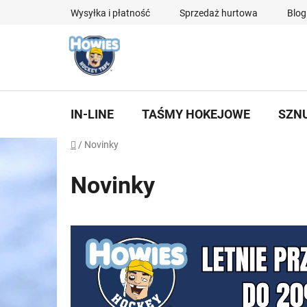
Przejść
Wysyłka i płatność
Sprzedaż hurtowa
Blog
do
treści
IN-LINE
TAŚMY HOKEJOWE
SZN
Home
/
Novinky
Novinky
L
i
s
t
a