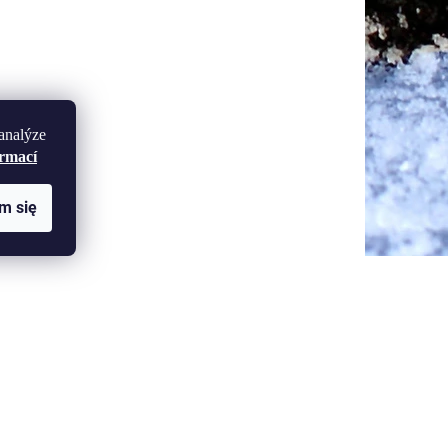
analýze
ormací
m się