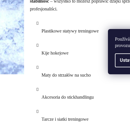
stabilność
– wszystko to możesz poprawić dzięki sprz
profesjonaliści.
Plastikowe statywy treningowe
Používá
provozu
Kije hokejowe
Usta
Maty do strzałów na sucho
Akcesoria do stickhandlingu
Tarcze i siatki treningowe