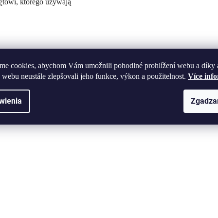
ętowi, którego używają
me cookies, abychom Vám umožnili pohodlné prohlížení webu a díky 
 webu neustále zlepšovali jeho funkce, výkon a použitelnost.
Více inf
wienia
Zgadza