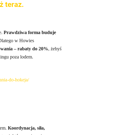
ż teraz.
e.
Prawdziwa forma buduje
. Dlatego w Howies
owania – rabaty do 20%
, żebyś
ningu poza lodem.
ania-do-hokeja/
dem.
Koordynacja, siła,