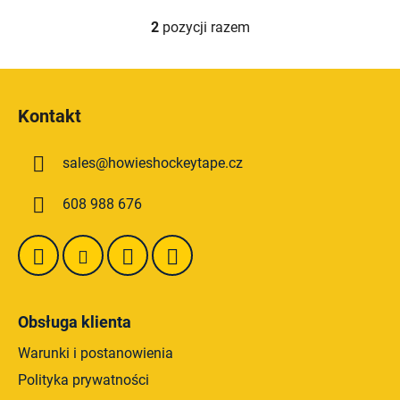
2
pozycji razem
K
o
n
S
t
t
r
Kontakt
o
o
p
l
sales
@
howieshockeytape.cz
k
k
i
a
608 988 676
l
i
s
t
y
Obsługa klienta
Warunki i postanowienia
Polityka prywatności