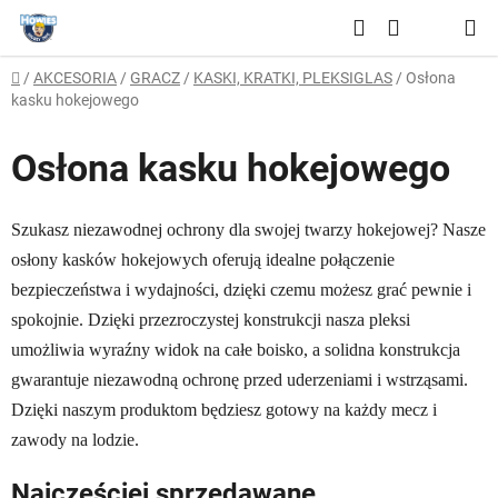
Przejść
Szukaj
do
KOSZYK
treści
Home
/
AKCESORIA
/
GRACZ
/
KASKI, KRATKI, PLEKSIGLAS
/
Osłona
kasku hokejowego
Osłona kasku hokejowego
Szukasz niezawodnej ochrony dla swojej twarzy hokejowej? Nasze
osłony kasków hokejowych oferują idealne połączenie
bezpieczeństwa i wydajności, dzięki czemu możesz grać pewnie i
spokojnie. Dzięki przezroczystej konstrukcji nasza pleksi
umożliwia wyraźny widok na całe boisko, a solidna konstrukcja
gwarantuje niezawodną ochronę przed uderzeniami i wstrząsami.
Dzięki naszym produktom będziesz gotowy na każdy mecz i
zawody na lodzie.
Najczęściej sprzedawane