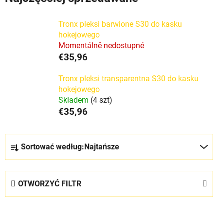
Tronx pleksi barwione S30 do kasku
hokejowego
Momentálně nedostupné
€35,96
Tronx pleksi transparentna S30 do kasku
hokejowego
Skladem
(4 szt)
€35,96
S
Sortować według:
Najtańsze
o
r
t
OTWORZYĆ FILTR
o
w
L
a