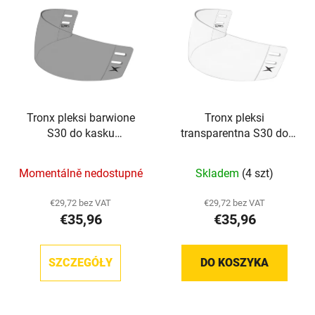
i
n
s
i
t
e
a
p
p
r
r
o
Tronx pleksi barwione
Tronx pleksi
o
d
S30 do kasku
transparentna S30 do
d
u
hokejowego
kasku hokejowego
u
k
Momentálně nedostupné
Skladem
(4 szt)
k
t
t
ó
€29,72 bez VAT
€29,72 bez VAT
ó
w
€35,96
€35,96
w
SZCZEGÓŁY
DO KOSZYKA