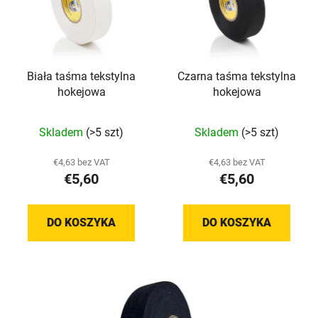
Biała taśma tekstylna
Czarna taśma tekstylna
hokejowa
hokejowa
Średnia
Średnia
Skladem
(>5 szt)
Skladem
(>5 szt)
ocena
ocena
produktu
produktu
€4,63 bez VAT
€4,63 bez VAT
€5,60
€5,60
wynosi
wynosi
5,0
5,0
na
na
DO KOSZYKA
DO KOSZYKA
5
5
gwiazdek.
gwiazdek.