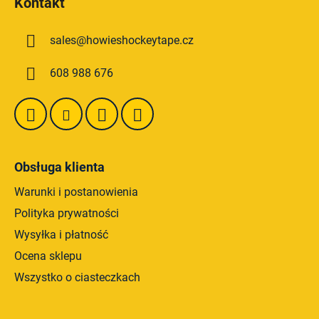
Kontakt
o
p
sales
@
howieshockeytape.cz
k
a
608 988 676
Obsługa klienta
Warunki i postanowienia
Polityka prywatności
Wysyłka i płatność
Ocena sklepu
Wszystko o ciasteczkach