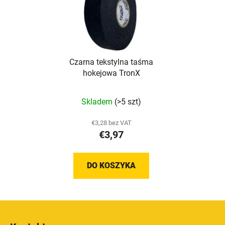
Czarna tekstylna taśma
hokejowa TronX
Skladem
(>5 szt)
€3,28 bez VAT
€3,97
DO KOSZYKA
S
t