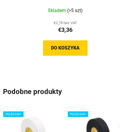
Średnia
Skladem
(>5 szt)
ocena
produktu
€2,78 bez VAT
€3,36
wynosi
5,0
na
DO KOSZYKA
5
gwiazdek.
Podobne produkty
POLECAMY
POLECAMY