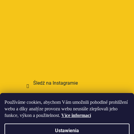
Śledź na Instagramie
Przyjmujemy płatności online
Používáme cookies, abychom Vám umožnili pohodlné prohlížení
webu a díky analýze provozu webu neustále zlepšovali jeho
funkce, výkon a použitelnost.
Více informací
Ustawienia