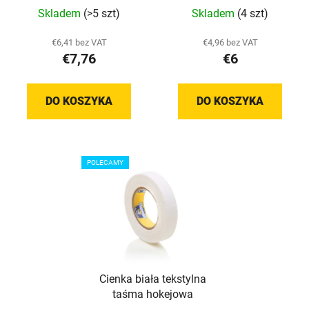
Średnia
Skladem
(>5 szt)
Skladem
(4 szt)
ocena
produktu
€6,41 bez VAT
€4,96 bez VAT
€7,76
€6
wynosi
5,0
na
DO KOSZYKA
DO KOSZYKA
5
gwiazdek.
POLECAMY
Cienka biała tekstylna
taśma hokejowa