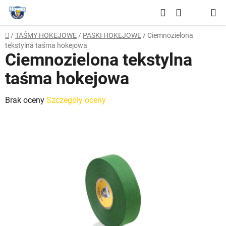
Przejść
Szukaj
do
KOSZYK
treści
Home
/
TAŚMY HOKEJOWE
/
PASKI HOKEJOWE
/
Ciemnozielona
tekstylna taśma hokejowa
Ciemnozielona tekstylna
taśma hokejowa
Średnia
Brak oceny
Szczegóły oceny
ocena
produktu
wynosi
0,0
na
5
gwiazdek.