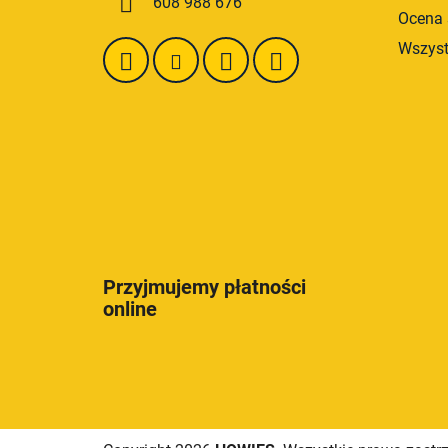
608 988 676
Ocena 
Wszyst
Przyjmujemy płatności
online