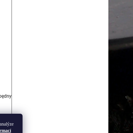
będny
analýze
ormací