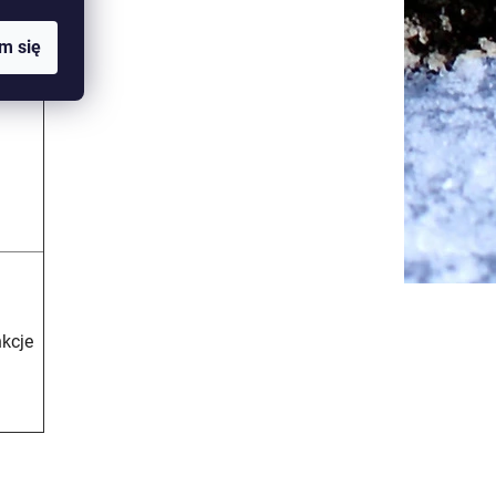
m się
kcje