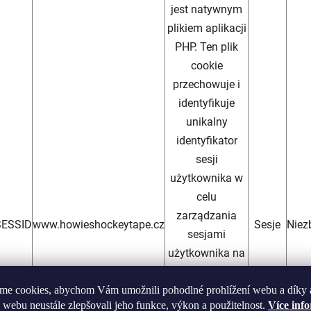
jest natywnym
plikiem aplikacji
PHP. Ten plik
cookie
przechowuje i
identyfikuje
unikalny
identyfikator
sesji
użytkownika w
celu
zarządzania
ESSID
www.howieshockeytape.cz
Sesje
Niez
sesjami
użytkownika na
stronie
me cookies, abychom Vám umožnili pohodlné prohlížení webu a díky 
internetowej.
 webu neustále zlepšovali jeho funkce, výkon a použitelnost.
Více inf
Ten plik cookie