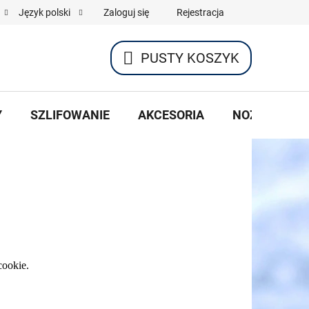
Zaloguj się
Rejestracja
Język polski
PUSTY KOSZYK
KOSZYK
Y
SZLIFOWANIE
AKCESORIA
NOŻE HOKEJ
cookie.