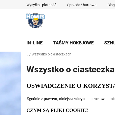
Przejść
Wysyłka i płatność
Sprzedaż hurtowa
Blog
do
treści
IN-LINE
TAŚMY HOKEJOWE
SZN
Home
/
Wszystko o ciasteczkach
Wszystko o ciasteczk
OŚWIADCZENIE O KORZYST
Zgodnie z prawem, niniejsza witryna internetowa umie
CZYM SĄ PLIKI COOKIE?