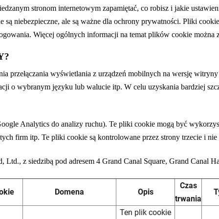
wiedzanym stronom internetowym zapamiętać, co robisz i jakie ustawie
e są niebezpieczne, ale są ważne dla ochrony prywatności. Pliki cook
gowania. Więcej ogólnych informacji na temat plików cookie można zn
Y?
a przełączania wyświetlania z urządzeń mobilnych na wersję witryny 
acji o wybranym języku lub walucie itp. W celu uzyskania bardziej sz
Google Analytics do analizy ruchu). Te pliki cookie mogą być wykor
ch firm itp. Te pliki cookie są kontrolowane przez strony trzecie i n
, Ltd., z siedzibą pod adresem 4 Grand Canal Square, Grand Canal Ha
Czas
okie
Domena
Opis
T
trwania
Ten plik cookie