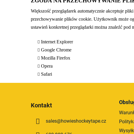
ZGODA NA PRZECHOWYWANIE PLI
Większość przeglądarek automatycznie akceptuje pliki 
przechowywanie plików cookie. Użytkownik może ogran
ustawień konkretnej przeglądarki można znaleźć pod 
Internet Explorer
Google Chrome
Mozilla Firefox
Opera
Safari
S
t
Obsłu
Kontakt
o
Warunk
p
sales
@
howieshockeytape.cz
Polity
k
a
Wysyłk