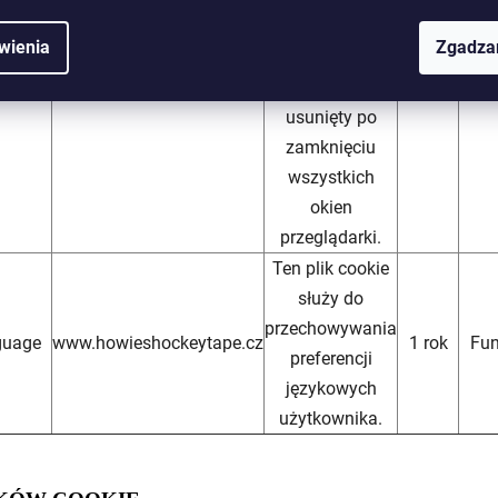
jest plikiem
wienia
Zgadza
sesyjnym i
zostanie
usunięty po
zamknięciu
wszystkich
okien
przeglądarki.
Ten plik cookie
służy do
przechowywania
guage
www.howieshockeytape.cz
1 rok
Fun
preferencji
językowych
użytkownika.