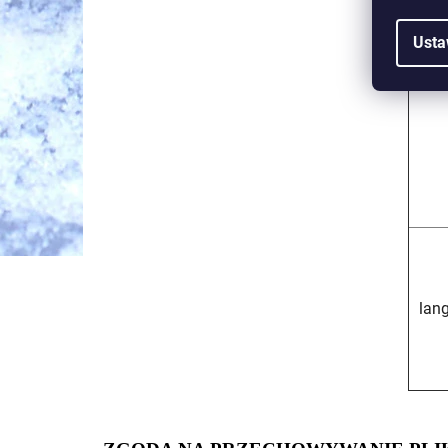
Usta
lan