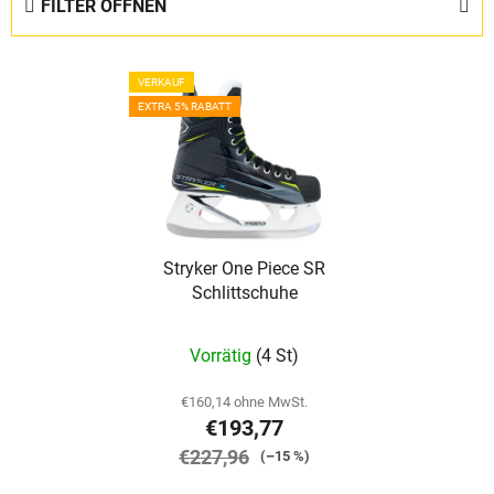
FILTER ÖFFNEN
u
k
L
t
VERKAUF
i
s
EXTRA 5% RABATT
s
o
t
r
e
t
d
i
e
e
Stryker One Piece SR
r
r
Schlittschuhe
P
u
r
n
Die
Vorrätig
(4 St)
o
g
durchschnittliche
d
Produktbewertung
€160,14 ohne MwSt.
u
€193,77
ist
k
€227,96
5,0
(–15 %)
t
von