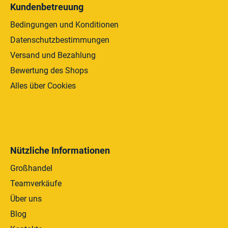
d
Kundenbetreuung
e
r
Bedingungen und Konditionen
L
Datenschutzbestimmungen
i
Versand und Bezahlung
s
t
Bewertung des Shops
e
Alles über Cookies
Nützliche Informationen
Großhandel
Teamverkäufe
Über uns
Blog