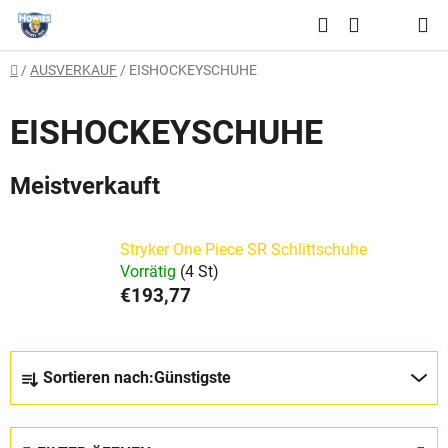
Zum
Suchen
Inhalt
WARENKO
springen
Startseite
/
AUSVERKAUF
/
EISHOCKEYSCHUHE
EISHOCKEYSCHUHE
Meistverkauft
Stryker One Piece SR Schlittschuhe
Vorrätig
(4 St)
€193,77
P
Sortieren nach:
Günstigste
r
o
d