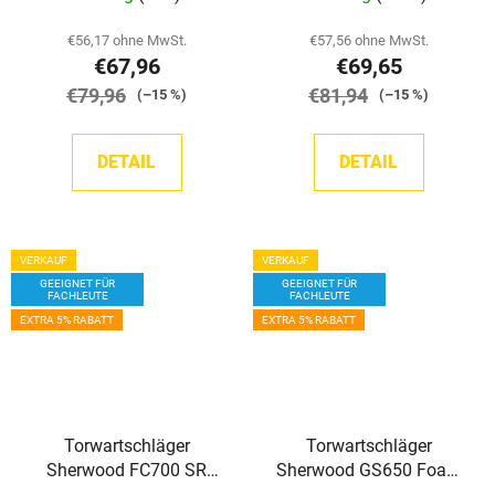
€56,17 ohne MwSt.
€57,56 ohne MwSt.
€67,96
€69,65
€79,96
€81,94
(–15 %)
(–15 %)
DETAIL
DETAIL
VERKAUF
VERKAUF
GEEIGNET FÜR
GEEIGNET FÜR
FACHLEUTE
FACHLEUTE
EXTRA 5% RABATT
EXTRA 5% RABATT
Torwartschläger
Torwartschläger
Sherwood FC700 SR
Sherwood GS650 Foam
Schaumstoffkern
Core SR