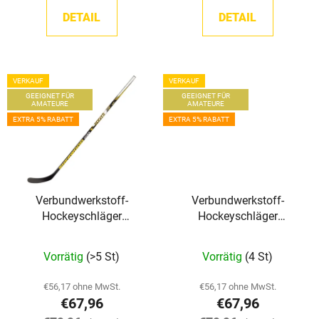
e
DETAIL
DETAIL
VERKAUF
VERKAUF
GEEIGNET FÜR
GEEIGNET FÜR
AMATEURE
AMATEURE
EXTRA 5% RABATT
EXTRA 5% RABATT
Verbundwerkstoff-
Verbundwerkstoff-
Hockeyschläger
Hockeyschläger
Sherwood Rekker XT
Sherwood Rekker XT
Grip INT
Grip JR
Vorrätig
(>5 St)
Vorrätig
(4 St)
€56,17 ohne MwSt.
€56,17 ohne MwSt.
€67,96
€67,96