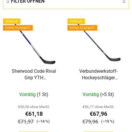
FILTER ÖFFNEN
u
k
L
t
VERKAUF
VERKAUF
i
s
EXTRA 5% RABATT
EXTRA 5% RABATT
s
o
t
r
e
t
d
i
e
e
Sherwood Code Rival
Verbundwerkstoff-
r
r
Grip YTH
Hockeyschläger
P
u
Verbundwerkstoff-
Sherwood Code Prime II
r
n
Hockeyschläger
Grip SR
Vorrätig
(1 St)
Vorrätig
(>5 St)
o
g
d
€50,56 ohne MwSt.
€56,17 ohne MwSt.
u
€61,18
€67,96
k
€71,97
€79,96
(–14 %)
(–15 %)
t