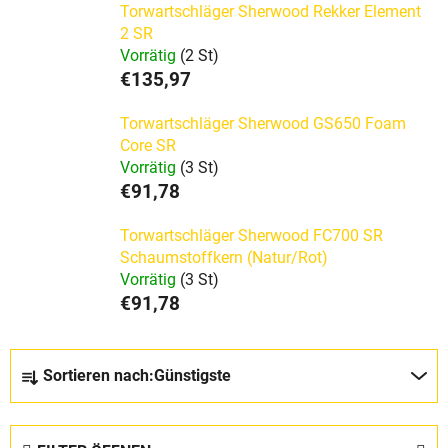
Torwartschläger Sherwood Rekker Element
2 SR
Vorrätig
(2 St)
€135,97
Torwartschläger Sherwood GS650 Foam
Core SR
Vorrätig
(3 St)
€91,78
Torwartschläger Sherwood FC700 SR
Schaumstoffkern (Natur/Rot)
Vorrätig
(3 St)
€91,78
P
Sortieren nach:
Günstigste
r
o
d