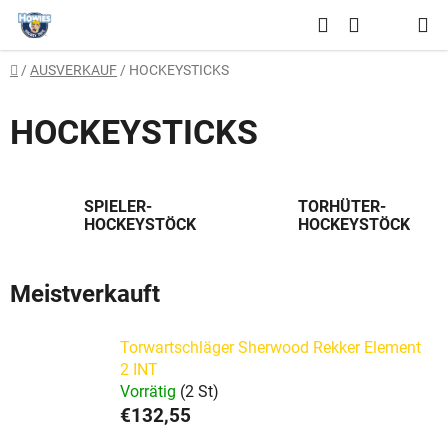
Zum
Suchen
Inhalt
WARENKO
springen
Startseite
/
AUSVERKAUF
/
HOCKEYSTICKS
HOCKEYSTICKS
SPIELER-
TORHÜTER-
HOCKEYSTÖCKE
HOCKEYSTÖCKE
Meistverkauft
Torwartschläger Sherwood Rekker Element
2 INT
Vorrätig
(2 St)
€132,55