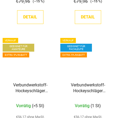
€79,96
€79,96
(–15 %)
(–15 %)
DETAIL
DETAIL
VERKAUF
VERKAUF
GEEIGNET FÜR
GEEIGNET FÜR
AMATEURE
FACHLEUTE
EXTRA 5% RABATT
EXTRA 5% RABATT
Verbundwerkstoff-
Verbundwerkstoff-
Hockeyschläger
Hockeyschläger
Sherwood Rekker XT
Sherwood Rekker XT
Grip SR
PRO GRIP INT
Vorrätig
(>5 St)
Vorrätig
(1 St)
€56,17 ohne MwSt.
€56,17 ohne MwSt.