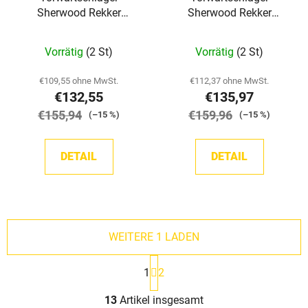
Sherwood Rekker
Sherwood Rekker
Element 2 INT
Element 2 SR
Vorrätig
(2 St)
Vorrätig
(2 St)
€109,55 ohne MwSt.
€112,37 ohne MwSt.
€132,55
€135,97
€155,94
€159,96
(–15 %)
(–15 %)
DETAIL
DETAIL
WEITERE 1 LADEN
P
1
2
a
g
S
i
13
Artikel insgesamt
t