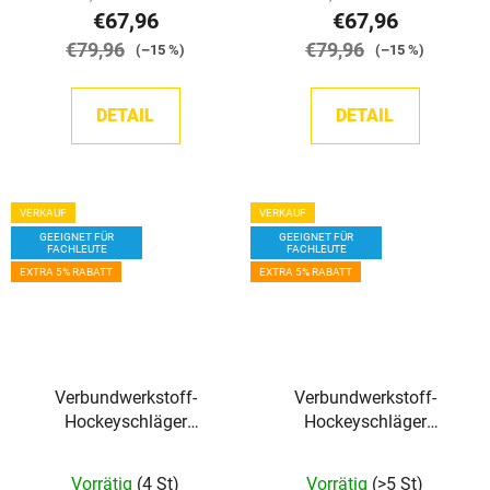
€67,96
€67,96
€79,96
€79,96
(–15 %)
(–15 %)
DETAIL
DETAIL
VERKAUF
VERKAUF
GEEIGNET FÜR
GEEIGNET FÜR
FACHLEUTE
FACHLEUTE
EXTRA 5% RABATT
EXTRA 5% RABATT
Verbundwerkstoff-
Verbundwerkstoff-
Hockeyschläger
Hockeyschläger
Sherwood Rekker XT
Sherwood Rekker XT
PRO GRIP JR
PRO GRIP SR
Vorrätig
(4 St)
Vorrätig
(>5 St)