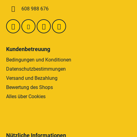
e
i
608 988 676
m
l
e
e
n
t
e
d
Kundenbetreuung
e
r
Bedingungen und Konditionen
L
Datenschutzbestimmungen
i
Versand und Bezahlung
s
t
Bewertung des Shops
e
Alles über Cookies
Nützliche Informationen