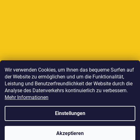
Auf Instagram folgen
Wir verwenden Cookies, um Ihnen das bequeme Surfen auf
der Website zu ermöglichen und um die Funktionalität,
Wir akzeptieren online-Zahlungen
Leistung und Benutzerfreundlichkeit der Website durch die
Analyse des Datenverkehrs kontinuierlich zu verbessern.
Mehr Informationen
Einstellungen
Erstellt von Shoptet
Akzeptieren
Copyright 2026
HOWIES
. Alle Rechte vorbehalten.
Cookie-