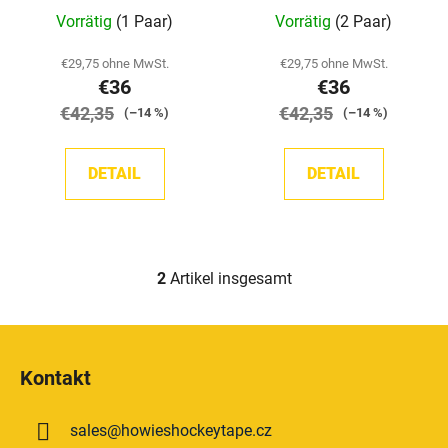
r
n
Vorrätig
(1 Paar)
Vorrätig
(2 Paar)
o
g
d
€29,75 ohne MwSt.
€29,75 ohne MwSt.
u
€36
€36
k
€42,35
€42,35
(–14 %)
(–14 %)
t
e
DETAIL
DETAIL
2
Artikel insgesamt
S
t
e
F
u
u
e
Kontakt
ß
r
z
e
sales
@
howieshockeytape.cz
e
l