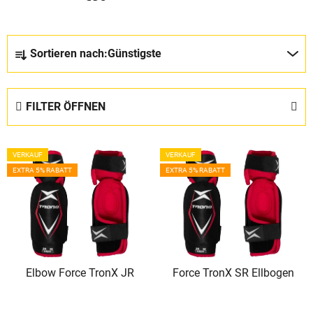
P
Sortieren nach:
Günstigste
r
o
d
FILTER ÖFFNEN
u
k
L
t
VERKAUF
VERKAUF
i
s
EXTRA 5% RABATT
EXTRA 5% RABATT
s
o
t
r
e
t
d
i
e
e
Elbow Force TronX JR
Force TronX SR Ellbogen
r
r
P
u