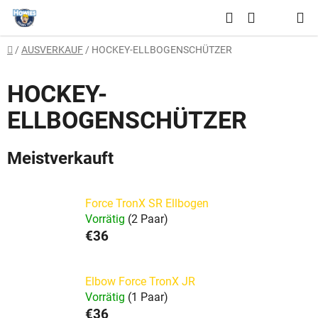
Zum
Suchen
Inhalt
WARENKO
springen
Startseite
/
AUSVERKAUF
/
HOCKEY-ELLBOGENSCHÜTZER
HOCKEY-
ELLBOGENSCHÜTZER
Meistverkauft
Force TronX SR Ellbogen
Vorrätig
(2 Paar)
€36
Elbow Force TronX JR
Vorrätig
(1 Paar)
€36