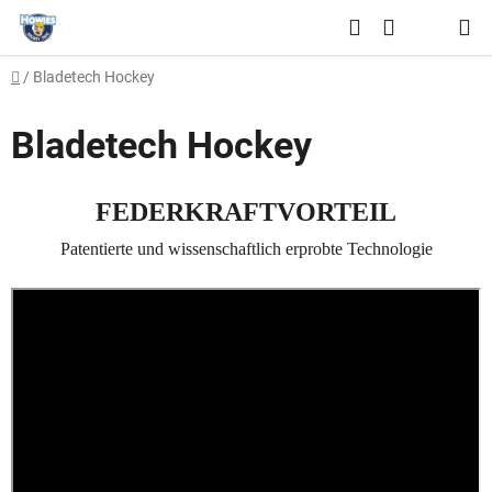
Zum
Suchen
Inhalt
WARENKO
springen
Startseite
/
Bladetech Hockey
Bladetech Hockey
FEDERKRAFTVORTEIL
Patentierte und wissenschaftlich erprobte Technologie