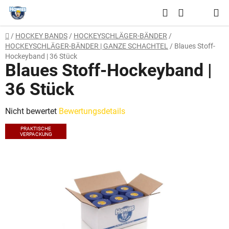
Zum
Suchen
Inhalt
WARENKO
springen
Startseite
/
HOCKEY BANDS
/
HOCKEYSCHLÄGER-BÄNDER
/
HOCKEYSCHLÄGER-BÄNDER | GANZE SCHACHTEL
/
Blaues Stoff-
Hockeyband | 36 Stück
Blaues Stoff-Hockeyband |
36 Stück
Die
Nicht bewertet
Bewertungsdetails
durchschnittliche
PRAKTISCHE
VERPACKUNG
Produktbewertung
ist
0,0
von
5
Sternen.