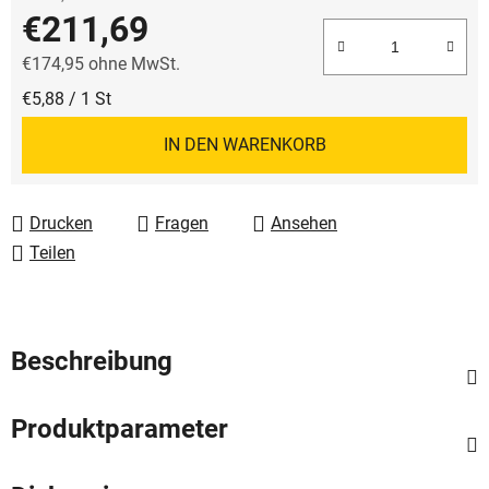
€211,69
€174,95 ohne MwSt.
Verkaufspreis:
€5,88 / 1 St
IN DEN WARENKORB
Drucken
Fragen
Ansehen
Teilen
Beschreibung
Produktparameter