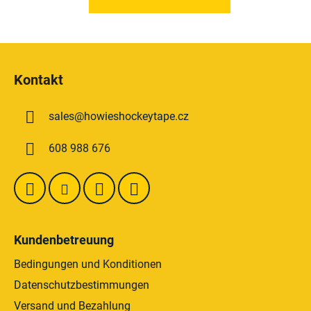
F
u
Kontakt
ß
z
sales
@
howieshockeytape.cz
e
i
608 988 676
l
e
Kundenbetreuung
Bedingungen und Konditionen
Datenschutzbestimmungen
Versand und Bezahlung