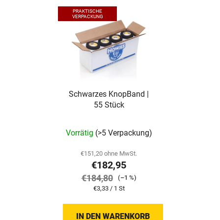
PRAKTISCHE
VERPACKUNG
Schwarzes KnopBand |
55 Stück
Vorrätig
(>5 Verpackung)
€151,20 ohne MwSt.
€182,95
€184,80
(–1 %)
Verkaufspreis:
€3,33 / 1 St
IN DEN WARENKORB