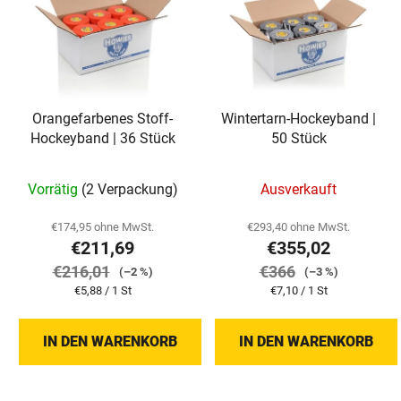
Orangefarbenes Stoff-
Wintertarn-Hockeyband |
Hockeyband | 36 Stück
50 Stück
Vorrätig
(2 Verpackung)
Ausverkauft
€174,95 ohne MwSt.
€293,40 ohne MwSt.
€211,69
€355,02
€216,01
€366
(–2 %)
(–3 %)
Verkaufspreis:
Verkaufspreis:
€5,88 / 1 St
€7,10 / 1 St
IN DEN WARENKORB
IN DEN WARENKORB