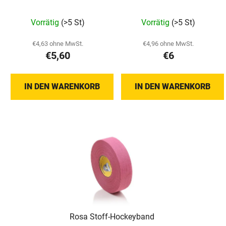
Die
Vorrätig
(>5 St)
Vorrätig
(>5 St)
durchschnittliche
Produktbewertung
€4,63 ohne MwSt.
€4,96 ohne MwSt.
€5,60
€6
ist
5,0
von
IN DEN WARENKORB
IN DEN WARENKORB
5
Sternen.
Rosa Stoff-Hockeyband