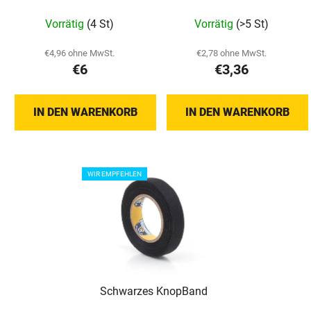
Die
Vorrätig
(4 St)
Vorrätig
(>5 St)
durchschnittlich
Produktbewertu
€4,96 ohne MwSt.
€2,78 ohne MwSt.
€6
€3,36
ist
5,0
von
IN DEN WARENKORB
IN DEN WARENKORB
5
Sternen.
WIR EMPFEHLEN
Schwarzes KnopBand