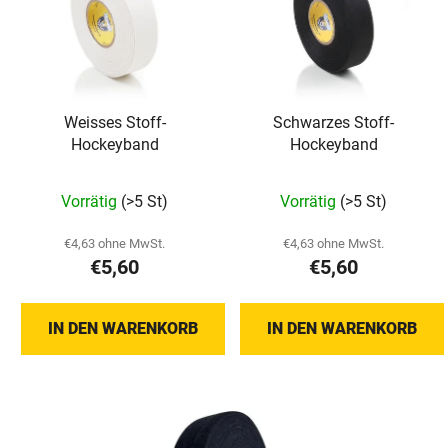
Weisses Stoff-
Schwarzes Stoff-
Hockeyband
Hockeyband
Die
Die
Vorrätig
(>5 St)
Vorrätig
(>5 St)
durchschnittliche
durchschnittlich
Produktbewertung
Produktbewertu
€4,63 ohne MwSt.
€4,63 ohne MwSt.
€5,60
€5,60
ist
ist
5,0
5,0
von
von
IN DEN WARENKORB
IN DEN WARENKORB
5
5
Sternen.
Sternen.