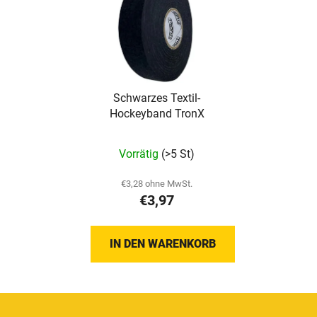
Schwarzes Textil-
Hockeyband TronX
Vorrätig
(>5 St)
€3,28 ohne MwSt.
€3,97
IN DEN WARENKORB
F