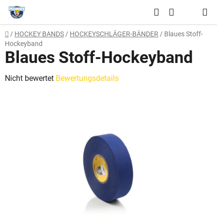
Zum
Suchen
Inhalt
WARENKO
springen
Startseite
/
HOCKEY BANDS
/
HOCKEYSCHLÄGER-BÄNDER
/
Blaues Stoff-
Hockeyband
Blaues Stoff-Hockeyband
Die
Nicht bewertet
Bewertungsdetails
durchschnittliche
Produktbewertung
ist
0,0
von
5
Sternen.