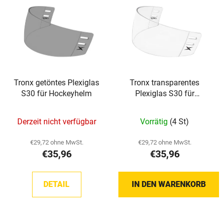
i
s
s
o
t
r
e
t
d
i
e
e
Tronx getöntes Plexiglas
Tronx transparentes
r
r
S30 für Hockeyhelm
Plexiglas S30 für
P
u
Hockeyhelm
r
n
Derzeit nicht verfügbar
Vorrätig
(4 St)
o
g
d
€29,72 ohne MwSt.
€29,72 ohne MwSt.
u
€35,96
€35,96
k
t
DETAIL
IN DEN WARENKORB
e