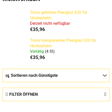
Tronx getöntes Plexiglas S30 für
Hockeyhelm
Derzeit nicht verfügbar
€35,96
Tronx transparentes Plexiglas S30 für
Hockeyhelm
Vorrätig
(4 St)
€35,96
P
Sortieren nach:
Günstigste
r
o
d
FILTER ÖFFNEN
u
k
L
t