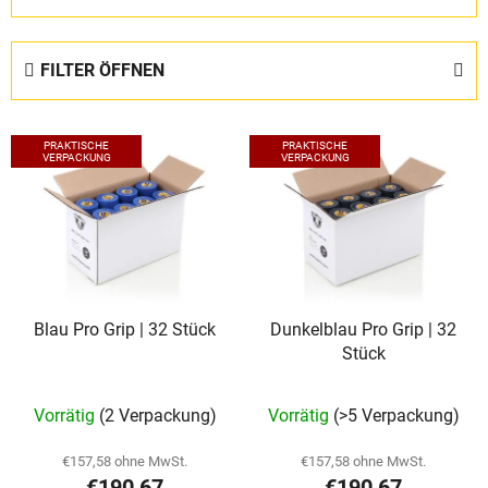
r
o
d
FILTER ÖFFNEN
u
k
L
t
PRAKTISCHE
PRAKTISCHE
i
VERPACKUNG
VERPACKUNG
s
s
o
t
r
e
t
d
i
e
e
Blau Pro Grip | 32 Stück
Dunkelblau Pro Grip | 32
r
r
Stück
P
u
r
n
Vorrätig
(2 Verpackung)
Vorrätig
(>5 Verpackung)
o
g
d
€157,58 ohne MwSt.
€157,58 ohne MwSt.
u
€190,67
€190,67