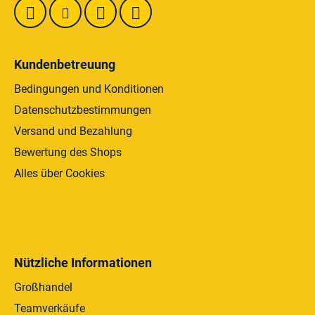
e
d
e
r
L
i
Kundenbetreuung
s
Bedingungen und Konditionen
t
e
Datenschutzbestimmungen
Versand und Bezahlung
Bewertung des Shops
Alles über Cookies
Nützliche Informationen
Großhandel
Teamverkäufe