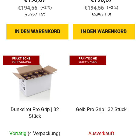
k
€194,56
€194,56
(–2 %)
(–2 %)
t
Verkaufspreis:
Verkaufspreis:
€5,96 / 1 St
€5,96 / 1 St
e
IN DEN WARENKORB
IN DEN WARENKORB
PRAKTISCHE
PRAKTISCHE
VERPACKUNG
VERPACKUNG
Dunkelrot Pro Grip | 32
Gelb Pro Grip | 32 Stück
Stück
Vorrätig
(4 Verpackung)
Ausverkauft