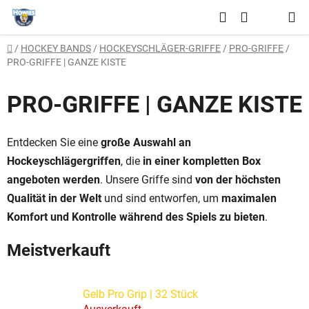
Zum
Suchen
Inhalt
WARENKO
springen
Startseite
/
HOCKEY BANDS
/
HOCKEYSCHLÄGER-GRIFFE
/
PRO-GRIFFE
/
PRO-GRIFFE | GANZE KISTE
PRO-GRIFFE | GANZE KISTE
Entdecken Sie eine
große Auswahl an
Hockeyschlägergriffen
, die
in einer kompletten Box
angeboten werden
. Unsere Griffe sind
von der höchsten
Qualität in der Welt
und sind entworfen, um
maximalen
Komfort und Kontrolle während des Spiels zu bieten
.
Meistverkauft
Gelb Pro Grip | 32 Stück