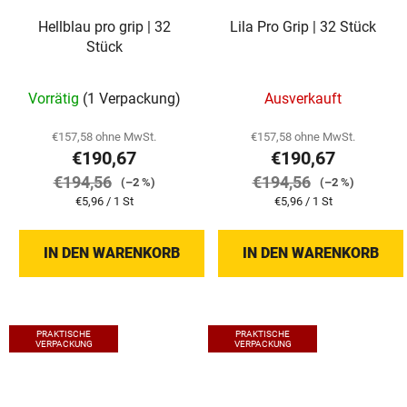
Hellblau pro grip | 32
Lila Pro Grip | 32 Stück
Stück
Vorrätig
(1 Verpackung)
Ausverkauft
€157,58 ohne MwSt.
€157,58 ohne MwSt.
€190,67
€190,67
€194,56
€194,56
(–2 %)
(–2 %)
Verkaufspreis:
Verkaufspreis:
€5,96 / 1 St
€5,96 / 1 St
IN DEN WARENKORB
IN DEN WARENKORB
PRAKTISCHE
PRAKTISCHE
VERPACKUNG
VERPACKUNG