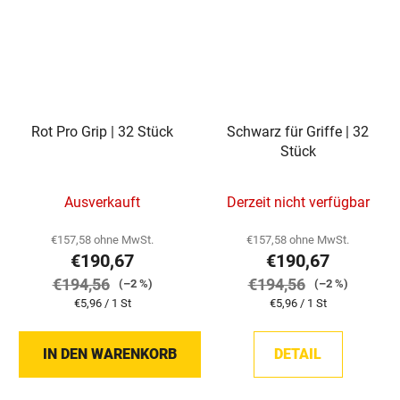
Rot Pro Grip | 32 Stück
Schwarz für Griffe | 32
Stück
Ausverkauft
Derzeit nicht verfügbar
€157,58 ohne MwSt.
€157,58 ohne MwSt.
€190,67
€190,67
€194,56
€194,56
(–2 %)
(–2 %)
Verkaufspreis:
Verkaufspreis:
€5,96 / 1 St
€5,96 / 1 St
IN DEN WARENKORB
DETAIL