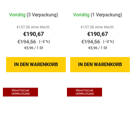
Vorrätig
(3 Verpackung)
Vorrätig
(1 Verpackung)
€157,58 ohne MwSt.
€157,58 ohne MwSt.
€190,67
€190,67
€194,56
€194,56
(–2 %)
(–2 %)
Verkaufspreis:
Verkaufspreis:
€5,96 / 1 St
€5,96 / 1 St
IN DEN WARENKORB
IN DEN WARENKORB
PRAKTISCHE
PRAKTISCHE
VERPACKUNG
VERPACKUNG