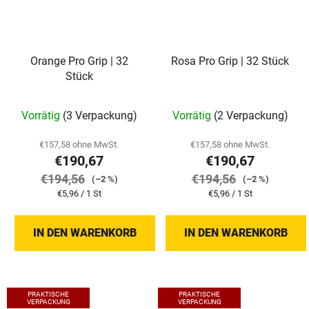
Orange Pro Grip | 32
Rosa Pro Grip | 32 Stück
Stück
Vorrätig
(3 Verpackung)
Vorrätig
(2 Verpackung)
€157,58 ohne MwSt.
€157,58 ohne MwSt.
€190,67
€190,67
€194,56
€194,56
(–2 %)
(–2 %)
Verkaufspreis:
Verkaufspreis:
€5,96 / 1 St
€5,96 / 1 St
IN DEN WARENKORB
IN DEN WARENKORB
PRAKTISCHE
PRAKTISCHE
VERPACKUNG
VERPACKUNG