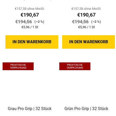
€157,58 ohne MwSt.
€157,58 ohne MwSt.
€190,67
€190,67
€194,56
€194,56
(–2 %)
(–2 %)
Verkaufspreis:
Verkaufspreis:
€5,96 / 1 St
€5,96 / 1 St
IN DEN WARENKORB
IN DEN WARENKORB
PRAKTISCHE
PRAKTISCHE
VERPACKUNG
VERPACKUNG
Grau Pro Grip | 32 Stück
Grün Pro Grip | 32 Stück