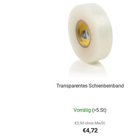
Transparentes Schienbeinband
Die
Vorrätig
(>5 St)
durchschnittliche
Produktbewertung
€3,90 ohne MwSt.
€4,72
ist