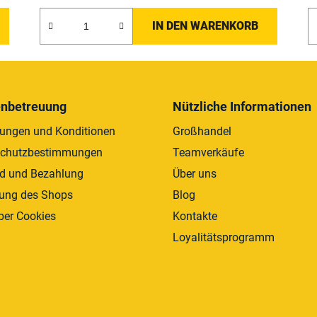
5,0
von
IN DEN WARENKORB
5
Sternen.
nbetreuung
Nützliche Informationen
ungen und Konditionen
Großhandel
schutzbestimmungen
Teamverkäufe
d und Bezahlung
Über uns
ung des Shops
Blog
ber Cookies
Kontakte
Loyalitätsprogramm