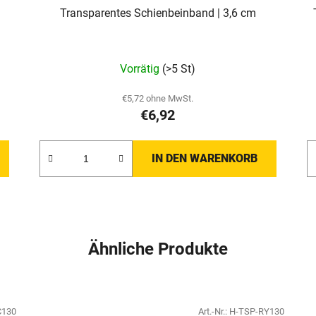
Transparentes Schienbeinband | 3,6 cm
Die
Vorrätig
(>5 St)
durchschnittliche
Produktbewertung
€5,72 ohne MwSt.
€6,92
ist
5,0
von
IN DEN WARENKORB
5
Sternen.
Ähnliche Produkte
C130
Art.-Nr.:
H-TSP-RY130