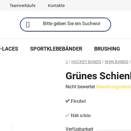
Teamverkäufe
Kontakte
-LACES
SPORTKLEBEBÄNDER
BRUSHING
Startseite
/
HOCKEY BANDS
/
SHIN BANDS
/
Grünes Schien
Die
Nicht bewertet
Bewertungsdetai
durchschnittliche
✅
Flexibel
Produktbewertung
ist
✅ Hält schön
0,0
von
Verfügbarkeit