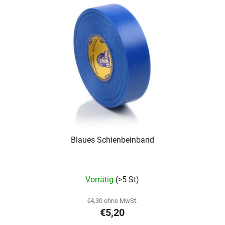
Blaues Schienbeinband
Die
Vorrätig
(>5 St)
durchschnittliche
Produktbewertung
€4,30 ohne MwSt.
€5,20
ist