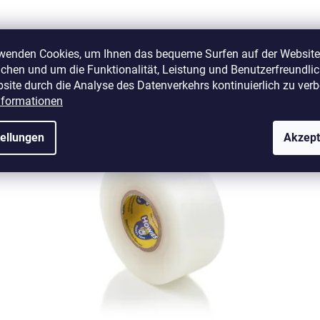
rwenden Cookies, um Ihnen das bequeme Surfen auf der Website
Verwandte Produkte
chen und um die Funktionalität, Leistung und Benutzerfreundlic
site durch die Analyse des Datenverkehrs kontinuierlich zu verb
nformationen
C130
Art.-Nr.:
H-TSP-C1530
tellungen
Akzept