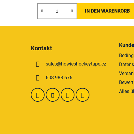
5,0
von
IN DEN WARENKORB
5
Sternen.
F
u
Kunde
Kontakt
ß
Beding
z
sales
@
howieshockeytape.cz
Daten
e
i
Versan
608 988 676
l
Bewert
e
Alles ü