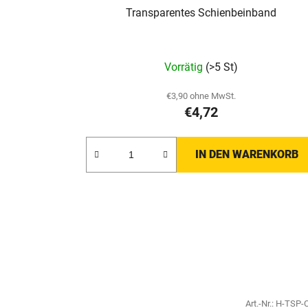
Transparentes Schienbeinband
Die
Vorrätig
(>5 St)
durchschnittliche
Produktbewertung
€3,90 ohne MwSt.
€4,72
ist
5,0
von
IN DEN WARENKORB
5
Sternen.
Art.-Nr.:
H-TSP-